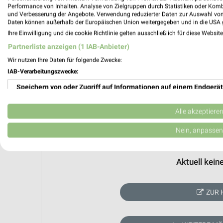
Performance von Inhalten. Analyse von Zielgruppen durch Statistiken oder Kom
und Verbesserung der Angebote. Verwendung reduzierter Daten zur Auswahl von
Daten können außerhalb der Europäischen Union weitergegeben und in die USA 
Ihre Einwilligung und die cookie Richtlinie gelten ausschließlich für diese Websit
Partnerliste anzeigen (1 IAB-Anbieter)
Wir nutzen Ihre Daten für folgende Zwecke:
IAB-Verarbeitungszwecke:
Speichern von oder Zugriff auf Informationen auf einem Endgerät
Verwendung reduzierter Daten zur Auswahl von Werbeanzeigen
Alle akzeptiere
Erstellung von Profilen für personalisierte Werbung
Nein, anpassen
Verwendung von Profilen zur Auswahl personalisierter Werbung
Aktuell kein
Erstellung von Profilen zur Personalisierung von Inhalten
Verwendung von Profilen zur Auswahl personalisierter Inhalte
ZUR 
Messung der Werbeleistung