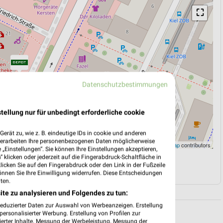
⛶
Datenschutzbestimmungen
tellung nur für unbedingt erforderliche cookie
erät zu, wie z. B. eindeutige IDs in cookie und anderen
verarbeiten Ihre personenbezogenen Daten möglicherweise
Leaflet
|
©
OpenStreetMap
contributors
„Einstellungen“. Sie können Ihre Einstellungen akzeptieren,
 klicken oder jederzeit auf die Fingerabdruck-Schaltfläche in
N
NAVIGATION MIT GOOGLE/IOS MAPS
klicken Sie auf den Fingerabdruck oder den Link in der Fußzeile
önnen Sie Ihre Einwilligung widerrufen. Diese Entscheidungen
ten.
ite zu analysieren und Folgendes zu tun:
reduzierter Daten zur Auswahl von Werbeanzeigen. Erstellung
ersonalisierter Werbung. Erstellung von Profilen zur
ierter Inhalte. Messung der Werbeleistung. Messung der