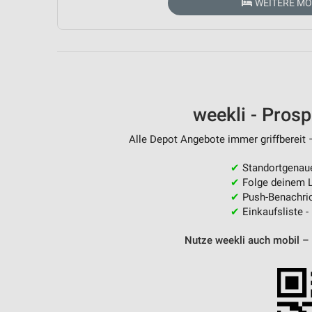
WEITERE M
Messung der Performance von Inhalten
Analyse von Zielgruppen durch Statistiken oder Kombinationen 
Quellen
Entwicklung und Verbesserung der Angebote
Verwendung reduzierter Daten zur Auswahl von Inhalten
weekli - Pros
IAB-Besonderheiten:
Alle Depot Angebote immer griffbereit 
Verwendung genauer Standortdaten
✔
Standortgenau
Geräte anhand von aktiv angeforderten Informationen identifizie
✔
Folge deinem L
✔
Push-Benachric
Nicht-IAB-Verarbeitungszwecke:
✔
Einkaufsliste -
Notwendig
Nutze weekli auch mobil –
Performance
Funktional
Werbung