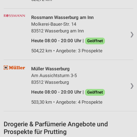
Werbeanzeigen
Erstellung von Profilen für personalisierte
Rossmann Wasserburg am Inn
Werbung
Molkerei-Bauer-Str. 14
83512 Wasserburg am Inn
Verwendung von Profilen zur Auswahl
❯
personalisierter Werbung
Heute 08:00 - 20:00 Uhr |
Geöffnet
Erstellung von Profilen zur Personalisierung
504,22 km • Angebote: 3 Prospekte
von Inhalten
Verwendung von Profilen zur Auswahl
Müller Wasserburg
personalisierter Inhalte
Am Aussichtsturm 3-5
83512 Wasserburg
❯
Messung der Werbeleistung
Heute 08:00 - 20:00 Uhr |
Geöffnet
Messung der Performance von Inhalten
503,30 km • Angebote: 4 Prospekte
Analyse von Zielgruppen durch Statistiken oder
Kombinationen von Daten aus verschiedenen
Quellen
Drogerie & Parfümerie Angebote und
Prospekte für Prutting
Entwicklung und Verbesserung der Angebote