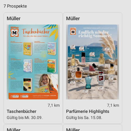
7 Prospekte
Verwendung reduzierter Daten zur Auswahl von
Inhalten
Müller
Müller
IAB-Besonderheiten:
Verwendung genauer Standortdaten
Geräte anhand von aktiv angeforderten
Informationen identifizieren
Nicht-IAB-Verarbeitungszwecke:
Notwendig
Performance
Funktional
Werbung
7,1 km
7,1 km
Taschenbücher
Parfümerie Highlights
Gültig bis Mi. 30.09.
Gültig bis Sa. 15.08.
Müller
Müller