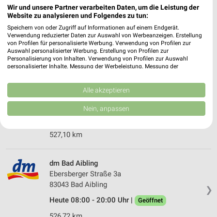
Rossmann Bad Aibling
Wir und unsere Partner verarbeiten Daten, um die Leistung der
Münchner Str. 2
Website zu analysieren und Folgendes zu tun:
83043 Bad Aibling
❯
Speichern von oder Zugriff auf Informationen auf einem Endgerät.
Verwendung reduzierter Daten zur Auswahl von Werbeanzeigen. Erstellung
Heute 08:00 - 16:00 Uhr |
Geschlossen
von Profilen für personalisierte Werbung. Verwendung von Profilen zur
Auswahl personalisierter Werbung. Erstellung von Profilen zur
527,11 km • Angebote: 3 Prospekte
Personalisierung von Inhalten. Verwendung von Profilen zur Auswahl
personalisierter Inhalte. Messung der Werbeleistung. Messung der
Performance von Inhalten. Analyse von Zielgruppen durch Statistiken oder
dm Bernau a.Chiemsee
Kombinationen von Daten aus verschiedenen Quellen. Entwicklung und
Verbesserung der Angebote. Verwendung reduzierter Daten zur Auswahl
Alle akzeptieren
Chiemseestraße 89
von Inhalten.
83233 Bernau a.Chiemsee
Daten können außerhalb der Europäischen Union weitergegeben und in die
❯
Nein, anpassen
USA gesendet werden.
Heute 08:00 - 20:00 Uhr |
Geöffnet
Ihre Einwilligung und die cookie Richtlinie gelten ausschließlich für diese
Website/App.
527,10 km
Partnerliste anzeigen (1 IAB-Anbieter)
Wir nutzen Ihre Daten für folgende Zwecke:
dm Bad Aibling
IAB-Verarbeitungszwecke:
Ebersberger Straße 3a
Speichern von oder Zugriff auf Informationen
83043 Bad Aibling
❯
auf einem Endgerät
Heute 08:00 - 20:00 Uhr |
Geöffnet
Verwendung reduzierter Daten zur Auswahl von
526,72 km