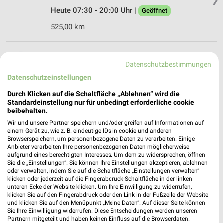
Heute 07:30 - 20:00 Uhr |
Geöffnet
525,00 km
dm Kolbermoor
Datenschutzbestimmungen
Am Rothbachl 2
Datenschutzeinstellungen
83059 Kolbermoor
❯
Durch Klicken auf die Schaltfläche „Ablehnen“ wird die
Heute 08:00 - 20:00 Uhr |
Geöffnet
Standardeinstellung nur für unbedingt erforderliche cookie
528,79 km
beibehalten.
Wir und unsere Partner speichern und/oder greifen auf Informationen auf
einem Gerät zu, wie z. B. eindeutige IDs in cookie und anderen
Browserspeichern, um personenbezogene Daten zu verarbeiten. Einige
Rossmann Raubling
Anbieter verarbeiten Ihre personenbezogenen Daten möglicherweise
Rosenheimer Str. 28
aufgrund eines berechtigten Interesses. Um dem zu widersprechen, öffnen
83064 Raubling
Sie die „Einstellungen“. Sie können Ihre Einstellungen akzeptieren, ablehnen
❯
oder verwalten, indem Sie auf die Schaltfläche „Einstellungen verwalten“
Heute 08:00 - 20:00 Uhr |
Geöffnet
klicken oder jederzeit auf die Fingerabdruck-Schaltfläche in der linken
unteren Ecke der Website klicken. Um Ihre Einwilligung zu widerrufen,
533,35 km • Angebote: 3 Prospekte
klicken Sie auf den Fingerabdruck oder den Link in der Fußzeile der Website
und klicken Sie auf den Menüpunkt „Meine Daten“. Auf dieser Seite können
Sie Ihre Einwilligung widerrufen. Diese Entscheidungen werden unseren
Partnern mitgeteilt und haben keinen Einfluss auf die Browserdaten.