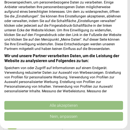
Browserspeichern, um personenbezogene Daten zu verarbeiten. Einige
Anbieter verarbeiten Ihre personenbezogenen Daten möglicherweise
aufgrund eines berechtigten Interesses. Um dem zu widersprechen, öffnen
14,7 km
14,7 km
Sie die „Einstellungen“. Sie können Ihre Einstellungen akzeptieren, ablehnen
oder verwalten, indem Sie auf die Schaltfläche „Einstellungen verwalten“
Gartenmöbel 2026
Super Sale
klicken oder jederzeit auf die Fingerabdruck-Schaltfläche in der linken
Gültig 2026
Gültig bis Sa. 22.08.
unteren Ecke der Website klicken. Um Ihre Einwilligung zu widerrufen,
klicken Sie auf den Fingerabdruck oder den Link in der Fußzeile der Website
und klicken Sie auf den Menüpunkt „Meine Daten“. Auf dieser Seite können
XXXLutz
XXXLutz
Sie Ihre Einwilligung widerrufen. Diese Entscheidungen werden unseren
Partnern mitgeteilt und haben keinen Einfluss auf die Browserdaten.
Wir und unsere Partner verarbeiten Daten, um die Leistung der
Website zu analysieren und Folgendes zu tun:
Speichern von oder Zugriff auf Informationen auf einem Endgerät.
Verwendung reduzierter Daten zur Auswahl von Werbeanzeigen. Erstellung
von Profilen für personalisierte Werbung. Verwendung von Profilen zur
Auswahl personalisierter Werbung. Erstellung von Profilen zur
Personalisierung von Inhalten. Verwendung von Profilen zur Auswahl
personalisierter Inhalte. Messung der Werbeleistung. Messung der
Performance von Inhalten. Analyse von Zielgruppen durch Statistiken oder
Kombinationen von Daten aus verschiedenen Quellen. Entwicklung und
Verbesserung der Angebote. Verwendung reduzierter Daten zur Auswahl
Alle akzeptieren
von Inhalten.
Daten können außerhalb der Europäischen Union weitergegeben und in die
Nein, anpassen
USA gesendet werden.
Ihre Einwilligung und die cookie Richtlinie gelten ausschließlich für diese
25,2 km
25,2 km
Website/App.