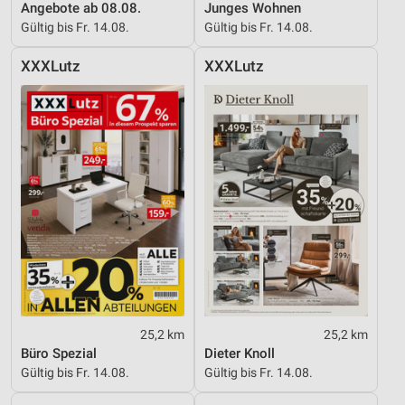
Angebote ab 08.08.
Junges Wohnen
Partnerliste anzeigen (1 IAB-Anbieter)
Gültig bis Fr. 14.08.
Gültig bis Fr. 14.08.
Wir nutzen Ihre Daten für folgende Zwecke:
XXXLutz
XXXLutz
IAB-Verarbeitungszwecke:
Speichern von oder Zugriff auf Informationen
auf einem Endgerät
Verwendung reduzierter Daten zur Auswahl von
Werbeanzeigen
Erstellung von Profilen für personalisierte
Werbung
Verwendung von Profilen zur Auswahl
personalisierter Werbung
Erstellung von Profilen zur Personalisierung
von Inhalten
25,2 km
25,2 km
Büro Spezial
Dieter Knoll
Verwendung von Profilen zur Auswahl
Gültig bis Fr. 14.08.
Gültig bis Fr. 14.08.
personalisierter Inhalte