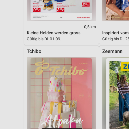
Messung der Performance von Inhalten
Analyse von Zielgruppen durch Statistiken oder Kombinationen 
Quellen
0,5 km
Entwicklung und Verbesserung der Angebote
Kleine Helden werden gross
Inspiriert vo
Gültig bis Di. 01.09.
Gültig bis Di. 2
Verwendung reduzierter Daten zur Auswahl von Inhalten
Tchibo
Zeemann
IAB-Besonderheiten:
Verwendung genauer Standortdaten
Geräte anhand von aktiv angeforderten Informationen identifizie
Nicht-IAB-Verarbeitungszwecke:
Notwendig
Performance
Funktional
Werbung