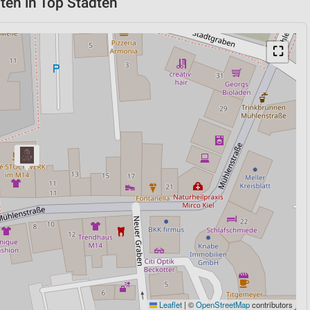
ten in Top Städten
⛶
Leaflet
|
©
OpenStreetMap
contributors