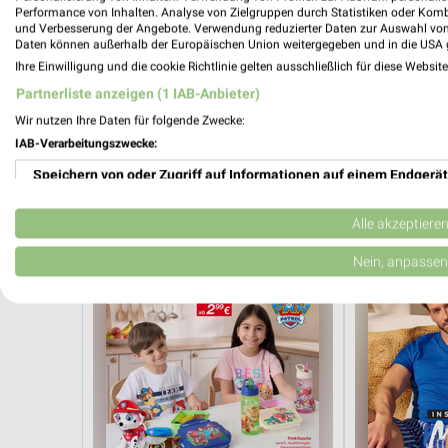
Performance von Inhalten. Analyse von Zielgruppen durch Statistiken oder Kom
und Verbesserung der Angebote. Verwendung reduzierter Daten zur Auswahl von
Daten können außerhalb der Europäischen Union weitergegeben und in die USA 
Ihre Einwilligung und die cookie Richtlinie gelten ausschließlich für diese Websit
Partnerliste anzeigen (1 IAB-Anbieter)
0,7 km
Wir nutzen Ihre Daten für folgende Zwecke:
Voilà, c’est moi
Summer Days
IAB-Verarbeitungszwecke:
Gültig ab Mi. 12.08.
Gültig bis Di. 0
Speichern von oder Zugriff auf Informationen auf einem Endgerät
Kik
Tchibo
Verwendung reduzierter Daten zur Auswahl von Werbeanzeigen
Alle akzeptiere
Erstellung von Profilen für personalisierte Werbung
Nein, anpassen
Verwendung von Profilen zur Auswahl personalisierter Werbung
Erstellung von Profilen zur Personalisierung von Inhalten
Verwendung von Profilen zur Auswahl personalisierter Inhalte
Messung der Werbeleistung