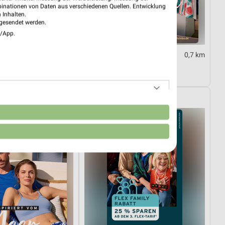
binationen von Daten aus verschiedenen Quellen. Entwicklung
 Inhalten.
gesendet werden.
e/App.
4,8 km
0,7 km
Einfach draußen kochen
1.09.
Gültig bis Di. 18.08.
Tchibo
n