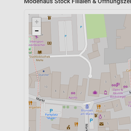
Modehaus Stock Filialen & Öffnungszei
+
−