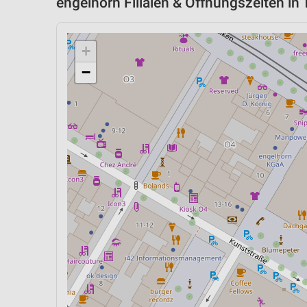
engelhorn Filialen & Öffnungszeiten in
+
−