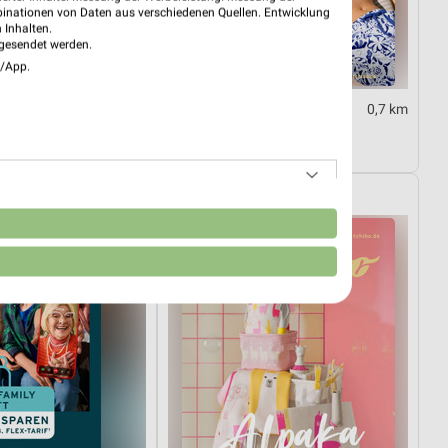
binationen von Daten aus verschiedenen Quellen. Entwicklung
 Inhalten.
gesendet werden.
e/App.
0,5 km
0,7 km
 der Schule
Inspiriert vom Meer
10.08.
Gültig bis Di. 25.08.
Tchibo
n