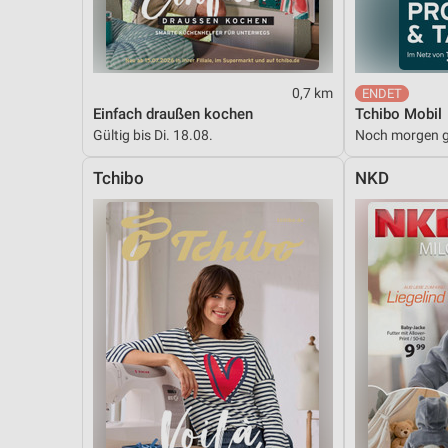
Messung der Performance von Inhalten
Analyse von Zielgruppen durch Statistiken oder Kombinationen 
Quellen
0,7 km
Entwicklung und Verbesserung der Angebote
Einfach draußen kochen
Tchibo Mobil
Gültig bis Di. 18.08.
Noch morgen g
Verwendung reduzierter Daten zur Auswahl von Inhalten
Tchibo
NKD
IAB-Besonderheiten:
Verwendung genauer Standortdaten
Geräte anhand von aktiv angeforderten Informationen identifizie
Nicht-IAB-Verarbeitungszwecke:
Notwendig
Performance
Funktional
Werbung