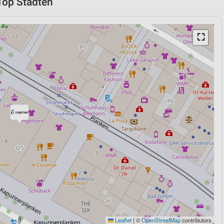
 Top Städten
⛶
Leaflet
|
©
OpenStreetMap
contributors