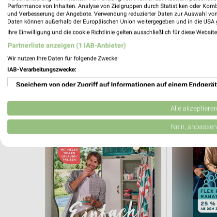
Performance von Inhalten. Analyse von Zielgruppen durch Statistiken oder Kom
und Verbesserung der Angebote. Verwendung reduzierter Daten zur Auswahl von
Daten können außerhalb der Europäischen Union weitergegeben und in die USA 
Ihre Einwilligung und die cookie Richtlinie gelten ausschließlich für diese Websit
Partnerliste anzeigen (1 IAB-Anbieter)
3,3 km
Wir nutzen Ihre Daten für folgende Zwecke:
Angebote ab 08.08.
Mehr Spass in
IAB-Verarbeitungszwecke:
Gültig bis Fr. 21.08.
Gültig ab Mo. 
Speichern von oder Zugriff auf Informationen auf einem Endgerät
Tchibo
Tchibo
Verwendung reduzierter Daten zur Auswahl von Werbeanzeigen
Alle akzeptiere
Erstellung von Profilen für personalisierte Werbung
Nein, anpassen
Verwendung von Profilen zur Auswahl personalisierter Werbung
Erstellung von Profilen zur Personalisierung von Inhalten
Verwendung von Profilen zur Auswahl personalisierter Inhalte
Messung der Werbeleistung