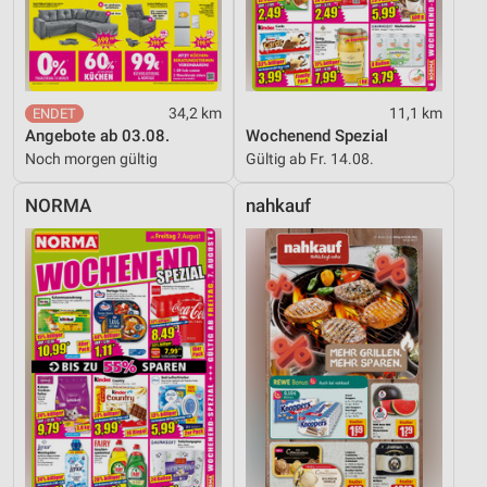
Analyse von Zielgruppen durch Statistiken oder
Kombinationen von Daten aus verschiedenen
Quellen
Entwicklung und Verbesserung der Angebote
34,2 km
11,1 km
Verwendung reduzierter Daten zur Auswahl von
Angebote ab 03.08.
Wochenend Spezial
Inhalten
Noch morgen gültig
Gültig ab Fr. 14.08.
IAB-Besonderheiten:
NORMA
nahkauf
Verwendung genauer Standortdaten
Geräte anhand von aktiv angeforderten
Informationen identifizieren
Nicht-IAB-Verarbeitungszwecke:
Notwendig
Performance
Funktional
Werbung