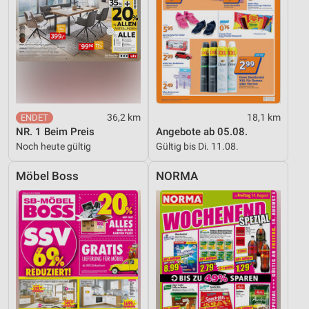
Speichern von oder Zugriff auf Informationen
auf einem Endgerät
Verwendung reduzierter Daten zur Auswahl von
Werbeanzeigen
Erstellung von Profilen für personalisierte
Werbung
36,2 km
18,1 km
NR. 1 Beim Preis
Angebote ab 05.08.
Verwendung von Profilen zur Auswahl
personalisierter Werbung
Noch heute gültig
Gültig bis Di. 11.08.
Erstellung von Profilen zur Personalisierung
Möbel Boss
NORMA
von Inhalten
Verwendung von Profilen zur Auswahl
personalisierter Inhalte
Messung der Werbeleistung
Messung der Performance von Inhalten