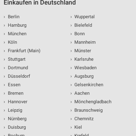
Einkaufen in Deutschland
›
Berlin
›
Wuppertal
›
Hamburg
›
Bielefeld
›
München
›
Bonn
›
Köln
›
Mannheim
›
Frankfurt (Main)
›
Münster
›
Stuttgart
›
Karlsruhe
›
Dortmund
›
Wiesbaden
›
Düsseldorf
›
Augsburg
›
Essen
›
Gelsenkirchen
›
Bremen
›
Aachen
›
Hannover
›
Mönchengladbach
›
Leipzig
›
Braunschweig
›
Nürnberg
›
Chemnitz
›
Duisburg
›
Kiel
›
Bochum
›
Krefeld