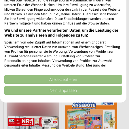
klicken oder jederzeit auf die Fingerabdruck-Schaltfläche in der linken
unteren Ecke der Website klicken. Um Ihre Einwilligung zu widerrufen,
klicken Sie auf den Fingerabdruck oder den Link in der Fußzeile der Website
und klicken Sie auf den Menüpunkt „Meine Daten“. Auf dieser Seite können
Sie Ihre Einwilligung widerrufen. Diese Entscheidungen werden unseren
Partnern mitgeteilt und haben keinen Einfluss auf die Browserdaten.
Wir und unsere Partner verarbeiten Daten, um die Leistung der
Website zu analysieren und Folgendes zu tun:
Speichern von oder Zugriff auf Informationen auf einem Endgerät.
Verwendung reduzierter Daten zur Auswahl von Werbeanzeigen. Erstellung
von Profilen für personalisierte Werbung. Verwendung von Profilen zur
Auswahl personalisierter Werbung. Erstellung von Profilen zur
Personalisierung von Inhalten. Verwendung von Profilen zur Auswahl
personalisierter Inhalte. Messung der Werbeleistung. Messung der
36,2 km
36,2 km
Performance von Inhalten. Analyse von Zielgruppen durch Statistiken oder
Bis zu 62% in diesem prospekt
Wohnen-Preishits
Kombinationen von Daten aus verschiedenen Quellen. Entwicklung und
Verbesserung der Angebote. Verwendung reduzierter Daten zur Auswahl
Alle akzeptieren
Noch heute gültig
Gültig bis Fr. 14.08.
von Inhalten.
Daten können außerhalb der Europäischen Union weitergegeben und in die
Nein, anpassen
XXXLutz
Action
USA gesendet werden.
Ihre Einwilligung und die cookie Richtlinie gelten ausschließlich für diese
Website/App.
Partnerliste anzeigen (1 IAB-Anbieter)
Wir nutzen Ihre Daten für folgende Zwecke:
IAB-Verarbeitungszwecke: