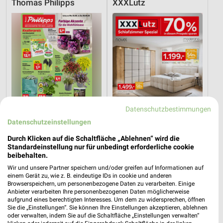
Thomas Philipps
XXXLutz
Datenschutzbestimmungen
Datenschutzeinstellungen
Durch Klicken auf die Schaltfläche „Ablehnen“ wird die
Standardeinstellung nur für unbedingt erforderliche cookie
15,4 km
36,2 km
beibehalten.
Angebote ab 03.08.
Schlafzimmer Spezial
Wir und unsere Partner speichern und/oder greifen auf Informationen auf
Noch morgen gültig
Noch heute gültig
einem Gerät zu, wie z. B. eindeutige IDs in cookie und anderen
Browserspeichern, um personenbezogene Daten zu verarbeiten. Einige
Anbieter verarbeiten Ihre personenbezogenen Daten möglicherweise
XXXLutz
XXXLutz
aufgrund eines berechtigten Interesses. Um dem zu widersprechen, öffnen
Sie die „Einstellungen“. Sie können Ihre Einstellungen akzeptieren, ablehnen
oder verwalten, indem Sie auf die Schaltfläche „Einstellungen verwalten“