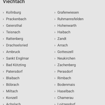
Viechtach
›
Kollnburg
›
Grafenwiesen
›
Prackenbach
›
Ruhmannsfelden
›
Geiersthal
›
Hohenwarth
›
Teisnach
›
Haibach
›
Rattenberg
›
Zandt
›
Drachselsried
›
Arrach
›
Arnbruck
›
Gotteszell
›
Sankt Englmar
›
Neukirchen
›
Bad Kötzting
›
Zachenberg
›
Patersdorf
›
Perasdorf
›
Blaibach
›
Rimbach
›
Böbrach
›
Bodenmais
›
Miltach
›
Haselbach
›
Konzell
›
Chamerau
›
Achslach
›
Loitzendorf