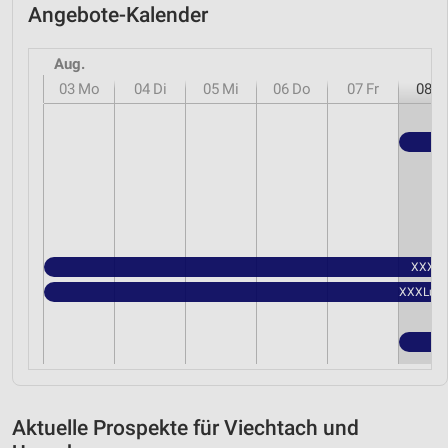
Angebote-Kalender
Aug.
03
Mo
04
Di
05
Mi
06
Do
07
Fr
08
S
XXXLut
XXXLutz 
Aktuelle Prospekte für Viechtach und