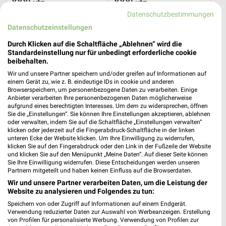
XXXLutz
XXXLutz
Datenschutzbestimmungen
Datenschutzeinstellungen
Durch Klicken auf die Schaltfläche „Ablehnen“ wird die
Standardeinstellung nur für unbedingt erforderliche cookie
beibehalten.
Wir und unsere Partner speichern und/oder greifen auf Informationen auf
einem Gerät zu, wie z. B. eindeutige IDs in cookie und anderen
Browserspeichern, um personenbezogene Daten zu verarbeiten. Einige
Anbieter verarbeiten Ihre personenbezogenen Daten möglicherweise
aufgrund eines berechtigten Interesses. Um dem zu widersprechen, öffnen
Sie die „Einstellungen“. Sie können Ihre Einstellungen akzeptieren, ablehnen
oder verwalten, indem Sie auf die Schaltfläche „Einstellungen verwalten“
klicken oder jederzeit auf die Fingerabdruck-Schaltfläche in der linken
unteren Ecke der Website klicken. Um Ihre Einwilligung zu widerrufen,
klicken Sie auf den Fingerabdruck oder den Link in der Fußzeile der Website
51,7 km
51,7 km
und klicken Sie auf den Menüpunkt „Meine Daten“. Auf dieser Seite können
Angebote ab 08.08.
Gartenmöbel-Abverkauf
Sie Ihre Einwilligung widerrufen. Diese Entscheidungen werden unseren
Partnern mitgeteilt und haben keinen Einfluss auf die Browserdaten.
Gültig bis Fr. 14.08.
Gültig bis Fr. 28.08.
Wir und unsere Partner verarbeiten Daten, um die Leistung der
Website zu analysieren und Folgendes zu tun:
XXXLutz
XXXLutz
Speichern von oder Zugriff auf Informationen auf einem Endgerät.
Verwendung reduzierter Daten zur Auswahl von Werbeanzeigen. Erstellung
von Profilen für personalisierte Werbung. Verwendung von Profilen zur