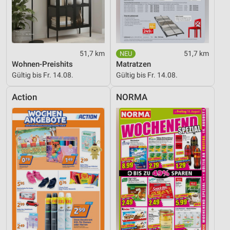
Verwendung genauer Standortdaten
Geräte anhand von aktiv angeforderten
Informationen identifizieren
Nicht-IAB-Verarbeitungszwecke:
51,7 km
51,7 km
Wohnen-Preishits
Matratzen
Notwendig
Gültig bis Fr. 14.08.
Gültig bis Fr. 14.08.
Performance
Action
NORMA
Funktional
Werbung