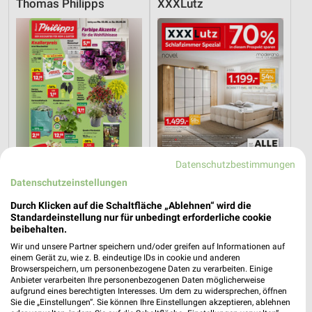
Thomas Philipps
XXXLutz
Datenschutzbestimmungen
Datenschutzeinstellungen
Durch Klicken auf die Schaltfläche „Ablehnen“ wird die
10,7 km
32,2 km
Standardeinstellung nur für unbedingt erforderliche cookie
Angebote ab 03.08.
Schlafzimmer Spezial
beibehalten.
Noch morgen gültig
Noch heute gültig
Wir und unsere Partner speichern und/oder greifen auf Informationen auf
einem Gerät zu, wie z. B. eindeutige IDs in cookie und anderen
XXXLutz
XXXLutz
Browserspeichern, um personenbezogene Daten zu verarbeiten. Einige
Anbieter verarbeiten Ihre personenbezogenen Daten möglicherweise
aufgrund eines berechtigten Interesses. Um dem zu widersprechen, öffnen
Sie die „Einstellungen“. Sie können Ihre Einstellungen akzeptieren, ablehnen