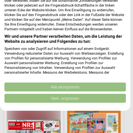
oder verwalten, indem Sie auf die Schaltfläche „Einstellungen verwalten“
klicken oder jederzeit auf die Fingerabdruck-Schaltfläche in der linken
unteren Ecke der Website klicken. Um Ihre Einwilligung zu widerrufen,
klicken Sie auf den Fingerabdruck oder den Link in der Fußzeile der Website
und klicken Sie auf den Menüpunkt „Meine Daten“. Auf dieser Seite können
Sie Ihre Einwilligung widerrufen. Diese Entscheidungen werden unseren
Partnern mitgeteilt und haben keinen Einfluss auf die Browserdaten.
Wir und unsere Partner verarbeiten Daten, um die Leistung der
Website zu analysieren und Folgendes zu tun:
Speichern von oder Zugriff auf Informationen auf einem Endgerät.
Verwendung reduzierter Daten zur Auswahl von Werbeanzeigen. Erstellung
von Profilen für personalisierte Werbung. Verwendung von Profilen zur
Auswahl personalisierter Werbung. Erstellung von Profilen zur
Personalisierung von Inhalten. Verwendung von Profilen zur Auswahl
32,2 km
32,2 km
personalisierter Inhalte. Messung der Werbeleistung. Messung der
Bis zu 62% in diesem prospekt
Wohnen-Preishits
Performance von Inhalten. Analyse von Zielgruppen durch Statistiken oder
Kombinationen von Daten aus verschiedenen Quellen. Entwicklung und
Noch heute gültig
Gültig bis Fr. 14.08.
Verbesserung der Angebote. Verwendung reduzierter Daten zur Auswahl
Alle akzeptieren
von Inhalten.
XXXLutz
Action
Daten können außerhalb der Europäischen Union weitergegeben und in die
Nein, anpassen
USA gesendet werden.
Ihre Einwilligung und die cookie Richtlinie gelten ausschließlich für diese
Website/App.
Partnerliste anzeigen (1 IAB-Anbieter)
Wir nutzen Ihre Daten für folgende Zwecke: