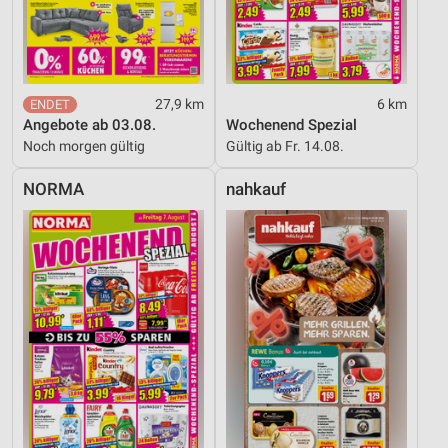
Analyse von Zielgruppen durch Statistiken oder
Kombinationen von Daten aus verschiedenen
Quellen
Entwicklung und Verbesserung der Angebote
27,9 km
6 km
Angebote ab 03.08.
Wochenend Spezial
Verwendung reduzierter Daten zur Auswahl von
Noch morgen gültig
Gültig ab Fr. 14.08.
Inhalten
IAB-Besonderheiten:
NORMA
nahkauf
Verwendung genauer Standortdaten
Geräte anhand von aktiv angeforderten
Informationen identifizieren
Nicht-IAB-Verarbeitungszwecke:
Notwendig
Performance
Funktional