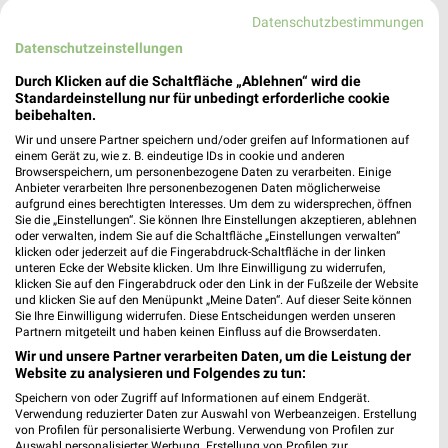
Datenschutzbestimmungen
Datenschutzeinstellungen
Durch Klicken auf die Schaltfläche „Ablehnen“ wird die
Standardeinstellung nur für unbedingt erforderliche cookie
beibehalten.
Wir und unsere Partner speichern und/oder greifen auf Informationen auf
einem Gerät zu, wie z. B. eindeutige IDs in cookie und anderen
Browserspeichern, um personenbezogene Daten zu verarbeiten. Einige
Anbieter verarbeiten Ihre personenbezogenen Daten möglicherweise
aufgrund eines berechtigten Interesses. Um dem zu widersprechen, öffnen
Sie die „Einstellungen“. Sie können Ihre Einstellungen akzeptieren, ablehnen
oder verwalten, indem Sie auf die Schaltfläche „Einstellungen verwalten“
klicken oder jederzeit auf die Fingerabdruck-Schaltfläche in der linken
unteren Ecke der Website klicken. Um Ihre Einwilligung zu widerrufen,
42,8 km
42,8 km
klicken Sie auf den Fingerabdruck oder den Link in der Fußzeile der Website
Küchen Preishits!
Gartenmöbel-Abverkauf
und klicken Sie auf den Menüpunkt „Meine Daten“. Auf dieser Seite können
Sie Ihre Einwilligung widerrufen. Diese Entscheidungen werden unseren
Gültig bis Fr. 21.08.
Gültig bis Fr. 28.08.
Partnern mitgeteilt und haben keinen Einfluss auf die Browserdaten.
Wir und unsere Partner verarbeiten Daten, um die Leistung der
XXXLutz
XXXLutz
Website zu analysieren und Folgendes zu tun:
Speichern von oder Zugriff auf Informationen auf einem Endgerät.
Verwendung reduzierter Daten zur Auswahl von Werbeanzeigen. Erstellung
von Profilen für personalisierte Werbung. Verwendung von Profilen zur
Auswahl personalisierter Werbung. Erstellung von Profilen zur