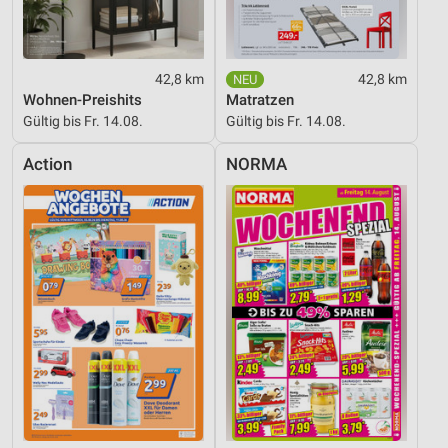
Verwendung genauer Standortdaten
Geräte anhand von aktiv angeforderten
Informationen identifizieren
42,8 km
42,8 km
Nicht-IAB-Verarbeitungszwecke:
Wohnen-Preishits
Matratzen
Gültig bis Fr. 14.08.
Gültig bis Fr. 14.08.
Notwendig
Action
NORMA
Performance
Funktional
Werbung