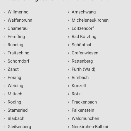
›
Willmering
›
Arnschwang
›
Waffenbrunn
›
Michelsneukirchen
›
Chamerau
›
Loitzendorf
›
Pemfling
›
Bad Kötzting
›
Runding
›
Schönthal
›
Traitsching
›
Grafenwiesen
›
Schorndorf
›
Rattenberg
›
Zandt
›
Furth (Wald)
›
Pösing
›
Rimbach
›
Weiding
›
Konzell
›
Miltach
›
Rötz
›
Roding
›
Prackenbach
›
Stamsried
›
Falkenstein
›
Blaibach
›
Waldmünchen
›
Gleißenberg
›
Neukirchen-Balbini