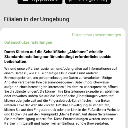
Filialen in der Umgebung
3 Filialen
Datenschutzbestimmungen
Datenschutzeinstellungen
EDEKA Kohl Konzell
Johann-Dach-Straße 15
Durch Klicken auf die Schaltfläche „Ablehnen“ wird die
Standardeinstellung nur für unbedingt erforderliche cookie
94357 Konzell
❯
beibehalten.
Heute 07:00 - 18:00 Uhr |
Geöffnet
Wir und unsere Partner speichern und/oder greifen auf Informationen auf
einem Gerät zu, wie z. B. eindeutige IDs in cookie und anderen
4,95 km • Angebote: 1 Prospekt
Browserspeichern, um personenbezogene Daten zu verarbeiten. Einige
Anbieter verarbeiten Ihre personenbezogenen Daten möglicherweise
aufgrund eines berechtigten Interesses. Um dem zu widersprechen, öffnen
Sie die „Einstellungen“. Sie können Ihre Einstellungen akzeptieren, ablehnen
EDEKA Ascha
oder verwalten, indem Sie auf die Schaltfläche „Einstellungen verwalten“
Baronholz 1
klicken oder jederzeit auf die Fingerabdruck-Schaltfläche in der linken
unteren Ecke der Website klicken. Um Ihre Einwilligung zu widerrufen,
94347 Ascha
❯
klicken Sie auf den Fingerabdruck oder den Link in der Fußzeile der Website
und klicken Sie auf den Menüpunkt „Meine Daten“. Auf dieser Seite können
Heute 07:00 - 20:00 Uhr |
Geöffnet
Sie Ihre Einwilligung widerrufen. Diese Entscheidungen werden unseren
Partnern mitgeteilt und haben keinen Einfluss auf die Browserdaten.
5,96 km • Angebote: 1 Prospekt