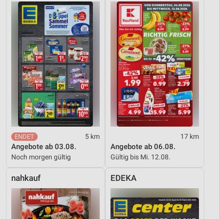
Verwendung reduzierter Daten zur Auswahl von
Inhalten
IAB-Besonderheiten:
Verwendung genauer Standortdaten
Geräte anhand von aktiv angeforderten
Informationen identifizieren
Nicht-IAB-Verarbeitungszwecke:
Notwendig
Performance
5 km
17 km
Angebote ab 03.08.
Angebote ab 06.08.
Funktional
Noch morgen gültig
Gültig bis Mi. 12.08.
Werbung
nahkauf
EDEKA