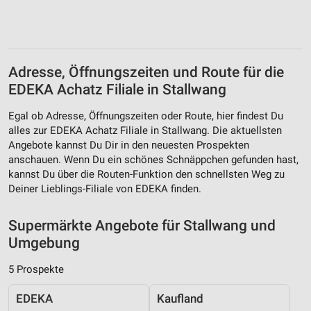
Erstellung von Profilen für personalisierte
Werbung
Verwendung von Profilen zur Auswahl
Adresse, Öffnungszeiten und Route für die
personalisierter Werbung
EDEKA Achatz Filiale in Stallwang
Erstellung von Profilen zur Personalisierung
Egal ob Adresse, Öffnungszeiten oder Route, hier findest Du
von Inhalten
alles zur EDEKA Achatz Filiale in Stallwang. Die aktuellsten
Angebote kannst Du Dir in den neuesten Prospekten
Verwendung von Profilen zur Auswahl
anschauen. Wenn Du ein schönes Schnäppchen gefunden hast,
personalisierter Inhalte
kannst Du über die Routen-Funktion den schnellsten Weg zu
Messung der Werbeleistung
Deiner Lieblings-Filiale von EDEKA finden.
Messung der Performance von Inhalten
Supermärkte Angebote für Stallwang und
Umgebung
Analyse von Zielgruppen durch Statistiken oder
Kombinationen von Daten aus verschiedenen
Quellen
5 Prospekte
Entwicklung und Verbesserung der Angebote
EDEKA
Kaufland