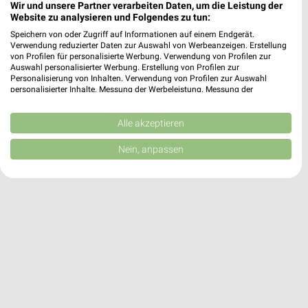
Wir und unsere Partner verarbeiten Daten, um die Leistung der
Website zu analysieren und Folgendes zu tun:
EDEKA Stadler + Honner Mitterfels
Speichern von oder Zugriff auf Informationen auf einem Endgerät.
Verwendung reduzierter Daten zur Auswahl von Werbeanzeigen. Erstellung
Bayerwaldstraße 24
von Profilen für personalisierte Werbung. Verwendung von Profilen zur
94360 Mitterfels
Auswahl personalisierter Werbung. Erstellung von Profilen zur
❯
Personalisierung von Inhalten. Verwendung von Profilen zur Auswahl
Heute 08:00 - 20:00 Uhr |
Geöffnet
personalisierter Inhalte. Messung der Werbeleistung. Messung der
Performance von Inhalten. Analyse von Zielgruppen durch Statistiken oder
7,95 km • Angebote: 1 Prospekt
Kombinationen von Daten aus verschiedenen Quellen. Entwicklung und
Verbesserung der Angebote. Verwendung reduzierter Daten zur Auswahl
Alle akzeptieren
von Inhalten.
Daten können außerhalb der Europäischen Union weitergegeben und in die
Nein, anpassen
USA gesendet werden.
Ihre Einwilligung und die cookie Richtlinie gelten ausschließlich für diese
Website/App.
Partnerliste anzeigen (1 IAB-Anbieter)
Wir nutzen Ihre Daten für folgende Zwecke:
IAB-Verarbeitungszwecke:
Speichern von oder Zugriff auf Informationen
auf einem Endgerät
Verwendung reduzierter Daten zur Auswahl von
Werbeanzeigen