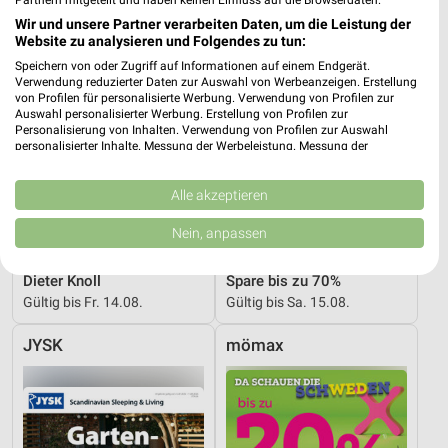
Wir und unsere Partner verarbeiten Daten, um die Leistung der
Website zu analysieren und Folgendes zu tun:
Speichern von oder Zugriff auf Informationen auf einem Endgerät.
Verwendung reduzierter Daten zur Auswahl von Werbeanzeigen. Erstellung
von Profilen für personalisierte Werbung. Verwendung von Profilen zur
Auswahl personalisierter Werbung. Erstellung von Profilen zur
Personalisierung von Inhalten. Verwendung von Profilen zur Auswahl
personalisierter Inhalte. Messung der Werbeleistung. Messung der
Performance von Inhalten. Analyse von Zielgruppen durch Statistiken oder
Kombinationen von Daten aus verschiedenen Quellen. Entwicklung und
Verbesserung der Angebote. Verwendung reduzierter Daten zur Auswahl
Alle akzeptieren
von Inhalten.
Daten können außerhalb der Europäischen Union weitergegeben und in die
Nein, anpassen
USA gesendet werden.
30,3 km
1,4 km
Ihre Einwilligung und die cookie Richtlinie gelten ausschließlich für diese
Website/App.
Dieter Knoll
Spare bis zu 70%
Gültig bis Fr. 14.08.
Gültig bis Sa. 15.08.
Partnerliste anzeigen (1 IAB-Anbieter)
Wir nutzen Ihre Daten für folgende Zwecke:
JYSK
mömax
IAB-Verarbeitungszwecke:
Speichern von oder Zugriff auf Informationen
auf einem Endgerät
Verwendung reduzierter Daten zur Auswahl von