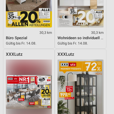
Verwendung reduzierter Daten zur Auswahl von
Inhalten
IAB-Besonderheiten:
Verwendung genauer Standortdaten
30,3 km
30,3 km
Büro Spezial
Wohnideen so individuell wie du!
Geräte anhand von aktiv angeforderten
Gültig bis Fr. 14.08.
Gültig bis Fr. 14.08.
Informationen identifizieren
Nicht-IAB-Verarbeitungszwecke:
XXXLutz
XXXLutz
Notwendig
Performance
Funktional
Werbung