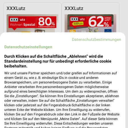
XXXLutz
XXXLutz
Datenschutzbestimmungen
Datenschutzeinstellungen
Durch Klicken auf die Schaltfläche „Ablehnen“ wird die
Standardeinstellung nur für unbedingt erforderliche cookie
beibehalten.
Wir und unsere Partner speichern und/oder greifen auf Informationen auf
einem Gerät zu, wie z. B. eindeutige IDs in cookie und anderen
Browserspeichern, um personenbezogene Daten zu verarbeiten. Einige
Anbieter verarbeiten Ihre personenbezogenen Daten möglicherweise
aufgrund eines berechtigten Interesses. Um dem zu widersprechen, öffnen
30,3 km
30,3 km
Sie die „Einstellungen“. Sie können Ihre Einstellungen akzeptieren, ablehnen
Wohnen Spezial
Bis zu 62% in diesem prospekt
oder verwalten, indem Sie auf die Schaltfläche „Einstellungen verwalten“
Gültig bis Fr. 14.08.
Noch heute gültig
klicken oder jederzeit auf die Fingerabdruck-Schaltfläche in der linken
unteren Ecke der Website klicken. Um Ihre Einwilligung zu widerrufen,
klicken Sie auf den Fingerabdruck oder den Link in der Fußzeile der Website
XXXLutz
JYSK
und klicken Sie auf den Menüpunkt „Meine Daten“. Auf dieser Seite können
Sie Ihre Einwilligung widerrufen. Diese Entscheidungen werden unseren
Partnern mitgeteilt und haben keinen Einfluss auf die Browserdaten.