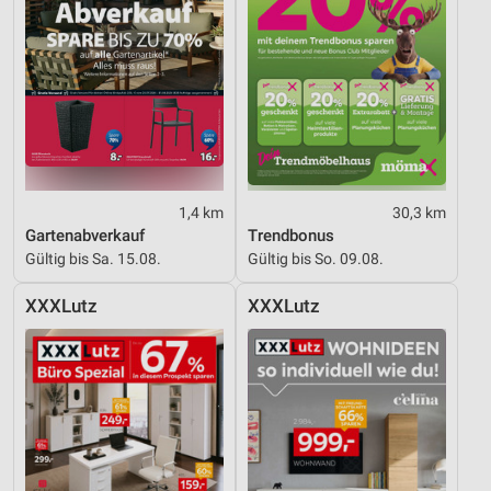
Werbeanzeigen
Erstellung von Profilen für personalisierte
Werbung
Verwendung von Profilen zur Auswahl
personalisierter Werbung
Erstellung von Profilen zur Personalisierung
von Inhalten
1,4 km
30,3 km
Gartenabverkauf
Trendbonus
Verwendung von Profilen zur Auswahl
Gültig bis Sa. 15.08.
Gültig bis So. 09.08.
personalisierter Inhalte
XXXLutz
XXXLutz
Messung der Werbeleistung
Messung der Performance von Inhalten
Analyse von Zielgruppen durch Statistiken oder
Kombinationen von Daten aus verschiedenen
Quellen
Entwicklung und Verbesserung der Angebote