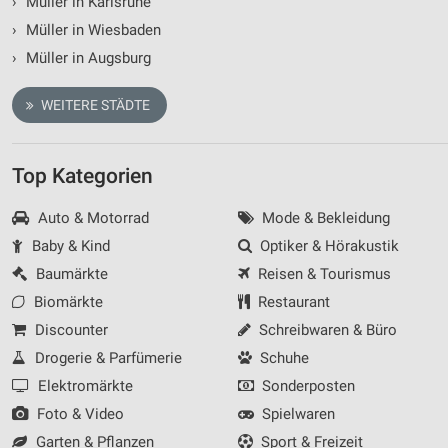
›
Müller in Karlsruhe
Performance
›
Müller in Wiesbaden
Funktional
›
Müller in Augsburg
Werbung
WEITERE STÄDTE
Top Kategorien
Auto & Motorrad
Mode & Bekleidung
Baby & Kind
Optiker & Hörakustik
Baumärkte
Reisen & Tourismus
Biomärkte
Restaurant
Discounter
Schreibwaren & Büro
Drogerie & Parfümerie
Schuhe
Elektromärkte
Sonderposten
Foto & Video
Spielwaren
Garten & Pflanzen
Sport & Freizeit