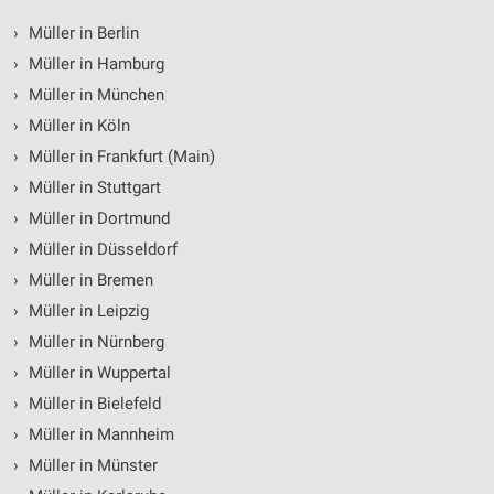
Messung der Werbeleistung
›
Müller in Berlin
›
Müller in Hamburg
Messung der Performance von Inhalten
›
Müller in München
Analyse von Zielgruppen durch Statistiken oder
›
Müller in Köln
Kombinationen von Daten aus verschiedenen
Quellen
›
Müller in Frankfurt (Main)
›
Müller in Stuttgart
Entwicklung und Verbesserung der Angebote
›
Müller in Dortmund
Verwendung reduzierter Daten zur Auswahl von
›
Müller in Düsseldorf
Inhalten
›
Müller in Bremen
IAB-Besonderheiten:
›
Müller in Leipzig
Verwendung genauer Standortdaten
›
Müller in Nürnberg
›
Müller in Wuppertal
Geräte anhand von aktiv angeforderten
Informationen identifizieren
›
Müller in Bielefeld
Nicht-IAB-Verarbeitungszwecke:
›
Müller in Mannheim
Notwendig
›
Müller in Münster