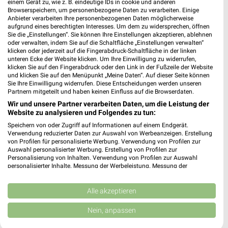
einem Gerät zu, wie z. B. eindeutige IDs in cookie und anderen
Müller Kerpen-Sindorf
Browserspeichern, um personenbezogene Daten zu verarbeiten. Einige
Kerpener Straße 150
Anbieter verarbeiten Ihre personenbezogenen Daten möglicherweise
50170 Kerpen-Sindorf
aufgrund eines berechtigten Interesses. Um dem zu widersprechen, öffnen
❯
Sie die „Einstellungen“. Sie können Ihre Einstellungen akzeptieren, ablehnen
Heute 09:00 - 20:00 Uhr |
oder verwalten, indem Sie auf die Schaltfläche „Einstellungen verwalten“
Geschlossen
klicken oder jederzeit auf die Fingerabdruck-Schaltfläche in der linken
496,93 km • Angebote: 4 Prospekte
unteren Ecke der Website klicken. Um Ihre Einwilligung zu widerrufen,
klicken Sie auf den Fingerabdruck oder den Link in der Fußzeile der Website
und klicken Sie auf den Menüpunkt „Meine Daten“. Auf dieser Seite können
Sie Ihre Einwilligung widerrufen. Diese Entscheidungen werden unseren
Müller Siegburg
Partnern mitgeteilt und haben keinen Einfluss auf die Browserdaten.
Holzgasse 1
Wir und unsere Partner verarbeiten Daten, um die Leistung der
53721 Siegburg
Website zu analysieren und Folgendes zu tun:
❯
Speichern von oder Zugriff auf Informationen auf einem Endgerät.
Heute 09:00 - 19:30 Uhr |
Geschlossen
Verwendung reduzierter Daten zur Auswahl von Werbeanzeigen. Erstellung
von Profilen für personalisierte Werbung. Verwendung von Profilen zur
468,15 km • Angebote: 4 Prospekte
Auswahl personalisierter Werbung. Erstellung von Profilen zur
Personalisierung von Inhalten. Verwendung von Profilen zur Auswahl
personalisierter Inhalte. Messung der Werbeleistung. Messung der
Performance von Inhalten. Analyse von Zielgruppen durch Statistiken oder
Müller St. Augustin
Kombinationen von Daten aus verschiedenen Quellen. Entwicklung und
Rathausallee 16
Verbesserung der Angebote. Verwendung reduzierter Daten zur Auswahl
Alle akzeptieren
53757 St. Augustin
von Inhalten.
❯
Daten können außerhalb der Europäischen Union weitergegeben und in die
Nein, anpassen
Heute 09:00 - 20:00 Uhr |
Geschlossen
USA gesendet werden.
Ihre Einwilligung und die cookie Richtlinie gelten ausschließlich für diese