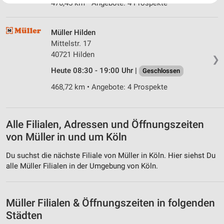
470,45 km • Angebote: 4 Prospekte
Website/App.
Partnerliste anzeigen (1 IAB-Anbieter)
Müller Hilden
Wir nutzen Ihre Daten für folgende Zwecke:
Mittelstr. 17
IAB-Verarbeitungszwecke:
40721 Hilden
❯
Speichern von oder Zugriff auf Informationen
auf einem Endgerät
Heute 08:30 - 19:00 Uhr |
Geschlossen
468,72 km • Angebote: 4 Prospekte
Verwendung reduzierter Daten zur Auswahl von
Werbeanzeigen
Erstellung von Profilen für personalisierte
Alle Filialen, Adressen und Öffnungszeiten
Werbung
von Müller in und um Köln
Verwendung von Profilen zur Auswahl
personalisierter Werbung
Du suchst die nächste Filiale von Müller in Köln. Hier siehst Du
alle Müller Filialen in der Umgebung von Köln.
Erstellung von Profilen zur Personalisierung
von Inhalten
Müller Filialen & Öffnungszeiten in folgenden
Verwendung von Profilen zur Auswahl
personalisierter Inhalte
Städten