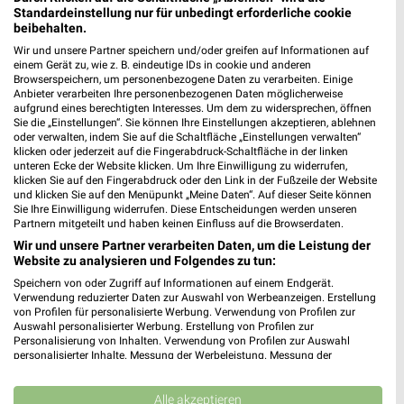
Standardeinstellung nur für unbedingt erforderliche cookie
Biernath Zweiräder Filialen & Öffnungszeiten für
beibehalten.
Solingen
Wir und unsere Partner speichern und/oder greifen auf Informationen auf
einem Gerät zu, wie z. B. eindeutige IDs in cookie und anderen
Browserspeichern, um personenbezogene Daten zu verarbeiten. Einige
Anbieter verarbeiten Ihre personenbezogenen Daten möglicherweise
aufgrund eines berechtigten Interesses. Um dem zu widersprechen, öffnen
Biffar Filialen & Öffnungszeiten für Wuppertal
Sie die „Einstellungen“. Sie können Ihre Einstellungen akzeptieren, ablehnen
oder verwalten, indem Sie auf die Schaltfläche „Einstellungen verwalten“
klicken oder jederzeit auf die Fingerabdruck-Schaltfläche in der linken
unteren Ecke der Website klicken. Um Ihre Einwilligung zu widerrufen,
klicken Sie auf den Fingerabdruck oder den Link in der Fußzeile der Website
und klicken Sie auf den Menüpunkt „Meine Daten“. Auf dieser Seite können
Bigbett Filialen & Öffnungszeiten für Bad
Sie Ihre Einwilligung widerrufen. Diese Entscheidungen werden unseren
Neuenahr-Ahrweiler
Partnern mitgeteilt und haben keinen Einfluss auf die Browserdaten.
Wir und unsere Partner verarbeiten Daten, um die Leistung der
Website zu analysieren und Folgendes zu tun:
Speichern von oder Zugriff auf Informationen auf einem Endgerät.
BigXtra Prospekte, Angebote, Günstige Flüge
Verwendung reduzierter Daten zur Auswahl von Werbeanzeigen. Erstellung
von Profilen für personalisierte Werbung. Verwendung von Profilen zur
Auswahl personalisierter Werbung. Erstellung von Profilen zur
Personalisierung von Inhalten. Verwendung von Profilen zur Auswahl
personalisierter Inhalte. Messung der Werbeleistung. Messung der
Performance von Inhalten. Analyse von Zielgruppen durch Statistiken oder
BioMarkt Angebote & Prospekte für Köln
Kombinationen von Daten aus verschiedenen Quellen. Entwicklung und
Verbesserung der Angebote. Verwendung reduzierter Daten zur Auswahl
Alle akzeptieren