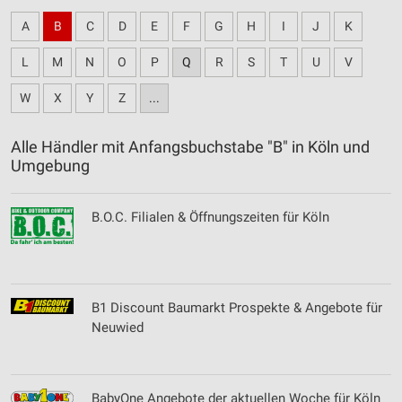
A
B
C
D
E
F
G
H
I
J
K
L
M
N
O
P
Q
R
S
T
U
V
W
X
Y
Z
...
Alle Händler mit Anfangsbuchstabe "B" in Köln und
Umgebung
B.O.C. Filialen & Öffnungszeiten für Köln
B1 Discount Baumarkt Prospekte & Angebote für
Neuwied
BabyOne Angebote der aktuellen Woche für Köln