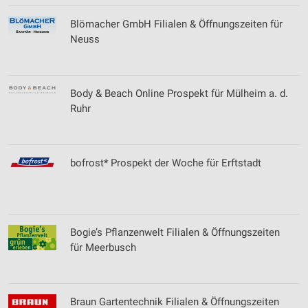
Verwendung von Profilen zur Auswahl
Blömacher GmbH Filialen & Öffnungszeiten für
personalisierter Inhalte
Neuss
Messung der Werbeleistung
Messung der Performance von Inhalten
Body & Beach Online Prospekt für Mülheim a. d.
Ruhr
Analyse von Zielgruppen durch Statistiken oder
Kombinationen von Daten aus verschiedenen
Quellen
bofrost* Prospekt der Woche für Erftstadt
Entwicklung und Verbesserung der Angebote
Verwendung reduzierter Daten zur Auswahl von
Inhalten
IAB-Besonderheiten:
Bogie’s Pflanzenwelt Filialen & Öffnungszeiten
für Meerbusch
Verwendung genauer Standortdaten
Geräte anhand von aktiv angeforderten
Informationen identifizieren
Braun Gartentechnik Filialen & Öffnungszeiten