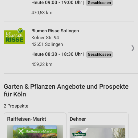
Heute 09:00 - 19:00 Uhr |
Geschlossen
Inhalten
470,53 km
IAB-Besonderheiten:
Verwendung genauer Standortdaten
Blumen Risse Solingen
Geräte anhand von aktiv angeforderten
Kölner Str. 94
Informationen identifizieren
42651 Solingen
❯
Nicht-IAB-Verarbeitungszwecke:
Heute 08:30 - 18:30 Uhr |
Geschlossen
Notwendig
459,22 km
Performance
Garten & Pflanzen Angebote und Prospekte
Funktional
für Köln
Werbung
2 Prospekte
Raiffeisen-Markt
Dehner