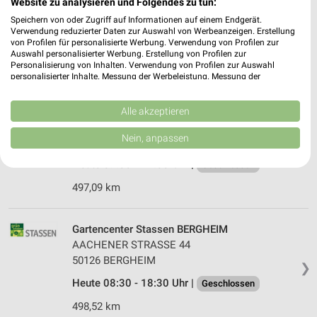
Website zu analysieren und Folgendes zu tun:
Lübecker Str. 10
Speichern von oder Zugriff auf Informationen auf einem Endgerät.
41540 Dorm­agen
❯
Verwendung reduzierter Daten zur Auswahl von Werbeanzeigen. Erstellung
von Profilen für personalisierte Werbung. Verwendung von Profilen zur
Heute 09:00 - 19:00 Uhr |
Geschlossen
Auswahl personalisierter Werbung. Erstellung von Profilen zur
Personalisierung von Inhalten. Verwendung von Profilen zur Auswahl
479,92 km
personalisierter Inhalte. Messung der Werbeleistung. Messung der
Performance von Inhalten. Analyse von Zielgruppen durch Statistiken oder
Kombinationen von Daten aus verschiedenen Quellen. Entwicklung und
Blumen Risse Kerpen
Verbesserung der Angebote. Verwendung reduzierter Daten zur Auswahl
Alle akzeptieren
von Inhalten.
Am Falder 26
Daten können außerhalb der Europäischen Union weitergegeben und in die
Nein, anpassen
50171 Kerpen
USA gesendet werden.
❯
Ihre Einwilligung und die cookie Richtlinie gelten ausschließlich für diese
Heute 09:00 - 19:00 Uhr |
Geschlossen
Website/App.
497,09 km
Partnerliste anzeigen (1 IAB-Anbieter)
Wir nutzen Ihre Daten für folgende Zwecke:
IAB-Verarbeitungszwecke:
Gartencenter Stassen BERGHEIM
AACHENER STRASSE 44
Speichern von oder Zugriff auf Informationen
auf einem Endgerät
50126 BERGHEIM
❯
Heute 08:30 - 18:30 Uhr |
Geschlossen
Verwendung reduzierter Daten zur Auswahl von
Werbeanzeigen
498,52 km