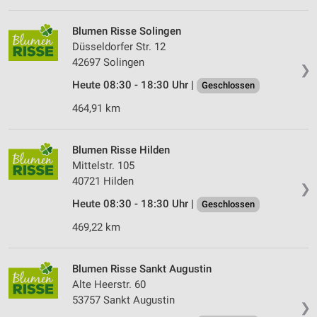
Erstellung von Profilen für personalisierte
Werbung
Blumen Risse Solingen
Düsseldorfer Str. 12
Verwendung von Profilen zur Auswahl
42697 Solingen
personalisierter Werbung
❯
Heute 08:30 - 18:30 Uhr |
Geschlossen
Erstellung von Profilen zur Personalisierung
von Inhalten
464,91 km
Verwendung von Profilen zur Auswahl
personalisierter Inhalte
Blumen Risse Hilden
Mittelstr. 105
Messung der Werbeleistung
40721 Hilden
❯
Heute 08:30 - 18:30 Uhr |
Geschlossen
Messung der Performance von Inhalten
469,22 km
Analyse von Zielgruppen durch Statistiken oder
Kombinationen von Daten aus verschiedenen
Quellen
Blumen Risse Sankt Au­gust­in
Alte Heerstr. 60
Entwicklung und Verbesserung der Angebote
53757 Sankt Au­gust­in
❯
Verwendung reduzierter Daten zur Auswahl von