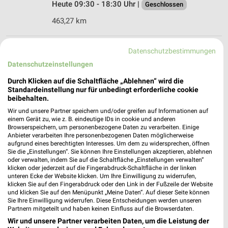
Heute 09:30 - 18:30 Uhr |
Geschlossen
463,27 km
Dehner Markt Langenfeld
Datenschutzbestimmungen
Alter Knipprather Weg 18
Datenschutzeinstellungen
40764 Langenfeld
❯
Durch Klicken auf die Schaltfläche „Ablehnen“ wird die
Heute 09:00 - 19:00 Uhr |
Standardeinstellung nur für unbedingt erforderliche cookie
Geschlossen
beibehalten.
471,68 km • Angebote: 1 Prospekt
Wir und unsere Partner speichern und/oder greifen auf Informationen auf
einem Gerät zu, wie z. B. eindeutige IDs in cookie und anderen
Browserspeichern, um personenbezogene Daten zu verarbeiten. Einige
Anbieter verarbeiten Ihre personenbezogenen Daten möglicherweise
Blumen Risse Langen­feld
aufgrund eines berechtigten Interesses. Um dem zu widersprechen, öffnen
Marktplatz 7
Sie die „Einstellungen“. Sie können Ihre Einstellungen akzeptieren, ablehnen
40764 Langen­feld
oder verwalten, indem Sie auf die Schaltfläche „Einstellungen verwalten“
❯
klicken oder jederzeit auf die Fingerabdruck-Schaltfläche in der linken
Heute 08:30 - 18:30 Uhr |
Geschlossen
unteren Ecke der Website klicken. Um Ihre Einwilligung zu widerrufen,
klicken Sie auf den Fingerabdruck oder den Link in der Fußzeile der Website
470,45 km
und klicken Sie auf den Menüpunkt „Meine Daten“. Auf dieser Seite können
Sie Ihre Einwilligung widerrufen. Diese Entscheidungen werden unseren
Partnern mitgeteilt und haben keinen Einfluss auf die Browserdaten.
Wir und unsere Partner verarbeiten Daten, um die Leistung der
Blumen Risse Dorm­agen