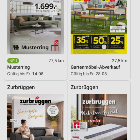
27,5 km
27,5 km
Musterring
Gartenmöbel-Abverkauf
Gültig bis Fr. 14.08.
Gültig bis Fr. 28.08.
Zurbrüggen
Zurbrüggen