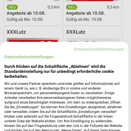
0,5 km
0,5 km
Angebote ab 10.08.
Angebote ab 10.08.
Gültig ab Mo. 10.08.
Gültig ab Mo. 10.08.
XXXLutz
XXXLutz
Datenschutzbestimmungen
Datenschutzeinstellungen
Durch Klicken auf die Schaltfläche „Ablehnen“ wird die
Standardeinstellung nur für unbedingt erforderliche cookie
beibehalten.
Wir und unsere Partner speichern und/oder greifen auf Informationen auf
einem Gerät zu, wie z. B. eindeutige IDs in cookie und anderen
Browserspeichern, um personenbezogene Daten zu verarbeiten. Einige
Anbieter verarbeiten Ihre personenbezogenen Daten möglicherweise
aufgrund eines berechtigten Interesses. Um dem zu widersprechen, öffnen
Sie die „Einstellungen“. Sie können Ihre Einstellungen akzeptieren, ablehnen
oder verwalten, indem Sie auf die Schaltfläche „Einstellungen verwalten“
klicken oder jederzeit auf die Fingerabdruck-Schaltfläche in der linken
27,5 km
27,5 km
unteren Ecke der Website klicken. Um Ihre Einwilligung zu widerrufen,
Wohnen Spezial
Dieter Knoll
klicken Sie auf den Fingerabdruck oder den Link in der Fußzeile der Website
und klicken Sie auf den Menüpunkt „Meine Daten“. Auf dieser Seite können
Gültig bis Fr. 14.08.
Gültig bis Fr. 14.08.