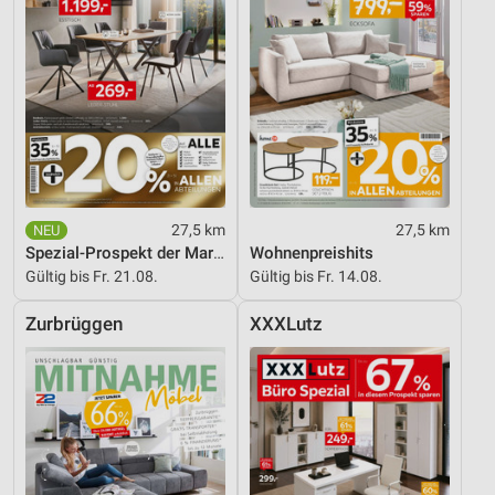
Entwicklung und Verbesserung der Angebote
Verwendung reduzierter Daten zur Auswahl von
Inhalten
IAB-Besonderheiten:
Verwendung genauer Standortdaten
Geräte anhand von aktiv angeforderten
Informationen identifizieren
27,5 km
27,5 km
Spezial-Prospekt der Marken
Wohnenpreishits
Nicht-IAB-Verarbeitungszwecke:
Gültig bis Fr. 21.08.
Gültig bis Fr. 14.08.
Notwendig
Zurbrüggen
XXXLutz
Performance
Funktional
Werbung