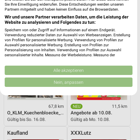
Sie Ihre Einwilligung widerrufen. Diese Entscheidungen werden unseren
Partnern mitgeteilt und haben keinen Einfluss auf die Browserdaten.
Zurbrüggen
Thomas Philipps
Wir und unsere Partner verarbeiten Daten, um die Leistung der
Website zu analysieren und Folgendes zu tun:
Speichern von oder Zugriff auf Informationen auf einem Endgerät.
Verwendung reduzierter Daten zur Auswahl von Werbeanzeigen. Erstellung
von Profilen für personalisierte Werbung. Verwendung von Profilen zur
Auswahl personalisierter Werbung. Erstellung von Profilen zur
Personalisierung von Inhalten. Verwendung von Profilen zur Auswahl
personalisierter Inhalte. Messung der Werbeleistung. Messung der
Performance von Inhalten. Analyse von Zielgruppen durch Statistiken oder
Kombinationen von Daten aus verschiedenen Quellen. Entwicklung und
Verbesserung der Angebote. Verwendung reduzierter Daten zur Auswahl
Alle akzeptieren
von Inhalten.
Daten können außerhalb der Europäischen Union weitergegeben und in die
Nein, anpassen
USA gesendet werden.
Ihre Einwilligung und die cookie Richtlinie gelten ausschließlich für diese
Website/App.
Partnerliste anzeigen (1 IAB-Anbieter)
67,8 km
11,5 km
O_KLM_Kuechenbloecke_01_26_ES
Angebote ab 10.08.
Wir nutzen Ihre Daten für folgende Zwecke:
Gültig bis So. 16.08.
Gültig ab Mo. 10.08.
IAB-Verarbeitungszwecke:
Speichern von oder Zugriff auf Informationen
Kaufland
XXXLutz
auf einem Endgerät