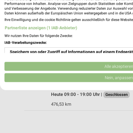
Performance von Inhalten. Analyse von Zielgruppen durch Statistiken oder Kom
und Verbesserung der Angebote. Verwendung reduzierter Daten zur Auswahl von
Daten können außerhalb der Europäischen Union weitergegeben und in die USA 
Ihre Einwilligung und die cookie Richtlinie gelten ausschließlich für diese Websit
Apollo Köln
Partnerliste anzeigen (1 IAB-Anbieter)
Severinstr. 34
50678 Köln
Wir nutzen Ihre Daten für folgende Zwecke:
IAB-Verarbeitungszwecke:
Heute 09:30 - 18:30 Uhr |
Geschlossen
Speichern von oder Zugriff auf Informationen auf einem Endgerät
477,98 km
Verwendung reduzierter Daten zur Auswahl von Werbeanzeigen
Alle akzeptiere
Apollo Köln
Erstellung von Profilen für personalisierte Werbung
Nein, anpassen
Neusser Str. 237
50733 Köln
Verwendung von Profilen zur Auswahl personalisierter Werbung
Heute 09:00 - 19:00 Uhr |
Geschlossen
Erstellung von Profilen zur Personalisierung von Inhalten
476,53 km
Verwendung von Profilen zur Auswahl personalisierter Inhalte
Messung der Werbeleistung