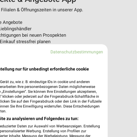
Filialen & Öffnungszeiten in unserer App.
e Angebote
ieblingshändler
htigungen bei neuen Prospekten
 Einkauf stressfrei planen
Datenschutzbestimmungen
 App jetzt laden oder QR-Code scannen.
tellung nur für unbedingt erforderliche cookie
erät zu, wie z. B. eindeutige IDs in cookie und anderen
verarbeiten Ihre personenbezogenen Daten möglicherweise
„Einstellungen“. Sie können Ihre Einstellungen akzeptieren,
 klicken oder jederzeit auf die Fingerabdruck-Schaltfläche in
klicken Sie auf den Fingerabdruck oder den Link in der Fußzeile
önnen Sie Ihre Einwilligung widerrufen. Diese Entscheidungen
ten.
ite zu analysieren und Folgendes zu tun:
reduzierter Daten zur Auswahl von Werbeanzeigen. Erstellung
ersonalisierter Werbung. Erstellung von Profilen zur
ierter Inhalte. Messung der Werbeleistung. Messung der