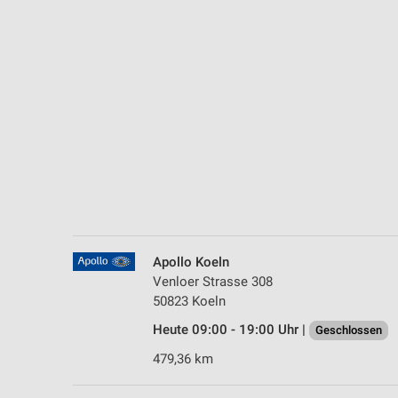
Messung der Performance von Inhalten
Analyse von Zielgruppen durch Statistiken oder Kombinationen 
Quellen
Entwicklung und Verbesserung der Angebote
Verwendung reduzierter Daten zur Auswahl von Inhalten
IAB-Besonderheiten:
Verwendung genauer Standortdaten
Geräte anhand von aktiv angeforderten Informationen identifizie
Nicht-IAB-Verarbeitungszwecke:
Apollo Koeln
Venloer Strasse 308
Notwendig
50823 Koeln
Performance
Heute 09:00 - 19:00 Uhr |
Geschlossen
479,36 km
Funktional
Werbung