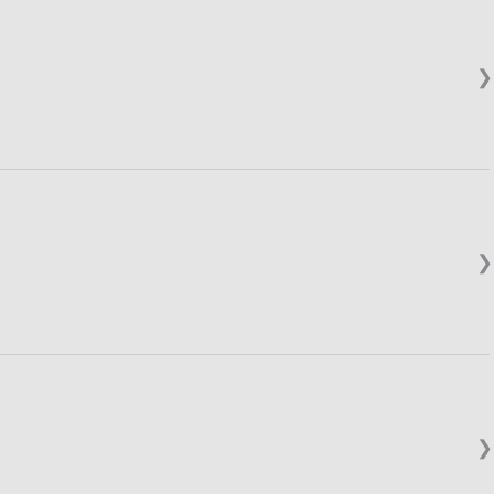
❯
❯
❯