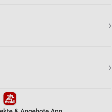
❯
❯
pekte & Angebote App