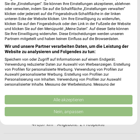
❯
Sie die „Einstellungen“. Sie können Ihre Einstellungen akzeptieren, ablehnen
Heute 08:00 - 22:00 Uhr |
oder verwalten, indem Sie auf die Schaltfläche „Einstellungen verwalten“
Geöffnet
klicken oder jederzeit auf die Fingerabdruck-Schaltfläche in der linken
476,64 km • Angebote: 2 Prospekte
unteren Ecke der Website klicken. Um Ihre Einwilligung zu widerrufen,
klicken Sie auf den Fingerabdruck oder den Link in der Fußzeile der Website
und klicken Sie auf den Menüpunkt „Meine Daten“. Auf dieser Seite können
Sie Ihre Einwilligung widerrufen. Diese Entscheidungen werden unseren
REWE Köln / Neustadt-Nord
Partnern mitgeteilt und haben keinen Einfluss auf die Browserdaten.
Venloer Str. 41
Wir und unsere Partner verarbeiten Daten, um die Leistung der
50672 Köln / Neustadt-Nord
Website zu analysieren und Folgendes zu tun:
❯
Speichern von oder Zugriff auf Informationen auf einem Endgerät.
Heute 07:00 - 00:00 Uhr |
Geöffnet
Verwendung reduzierter Daten zur Auswahl von Werbeanzeigen. Erstellung
von Profilen für personalisierte Werbung. Verwendung von Profilen zur
478,70 km • Angebote: 2 Prospekte
Auswahl personalisierter Werbung. Erstellung von Profilen zur
Personalisierung von Inhalten. Verwendung von Profilen zur Auswahl
personalisierter Inhalte. Messung der Werbeleistung. Messung der
Performance von Inhalten. Analyse von Zielgruppen durch Statistiken oder
REWE Köln / Neustadt-Nord
Kombinationen von Daten aus verschiedenen Quellen. Entwicklung und
Brüsseler Str. 62
Verbesserung der Angebote. Verwendung reduzierter Daten zur Auswahl
Alle akzeptieren
50674 Köln / Neustadt-Nord
von Inhalten.
❯
Daten können außerhalb der Europäischen Union weitergegeben und in die
Nein, anpassen
Heute 07:00 - 22:00 Uhr |
Geöffnet
USA gesendet werden.
Ihre Einwilligung und die cookie Richtlinie gelten ausschließlich für diese
478,87 km • Angebote: 2 Prospekte
Website/App.
Partnerliste anzeigen (1 IAB-Anbieter)