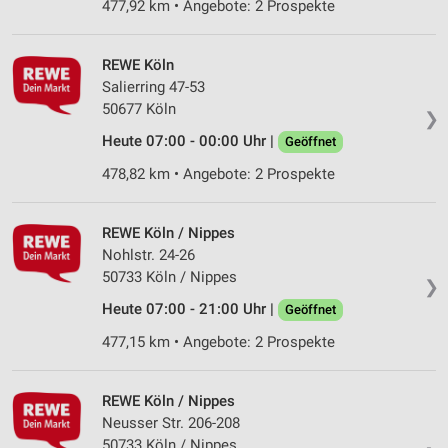
Messung der Performance von Inhalten
477,92 km • Angebote: 2 Prospekte
Analyse von Zielgruppen durch Statistiken oder
Kombinationen von Daten aus verschiedenen
REWE Köln
Quellen
Salierring 47-53
50677 Köln
❯
Entwicklung und Verbesserung der Angebote
Heute 07:00 - 00:00 Uhr |
Geöffnet
Verwendung reduzierter Daten zur Auswahl von
478,82 km • Angebote: 2 Prospekte
Inhalten
IAB-Besonderheiten:
REWE Köln / Nippes
Verwendung genauer Standortdaten
Nohlstr. 24-26
50733 Köln / Nippes
Geräte anhand von aktiv angeforderten
❯
Informationen identifizieren
Heute 07:00 - 21:00 Uhr |
Geöffnet
Nicht-IAB-Verarbeitungszwecke:
477,15 km • Angebote: 2 Prospekte
Notwendig
REWE Köln / Nippes
Performance
Neusser Str. 206-208
50733 Köln / Nippes
Funktional