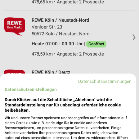
478,65 km • Angebote: 2 Prospekte
REWE Köln / Neustadt-Nord
Venloer Str. 23
50672 Köln / Neustadt-Nord
❯
Heute 07:00 - 00:00 Uhr |
Geöffnet
478,59 km • Angebote: 2 Prospekte
REWE Köln / Deutz
Deutzer Freiheit 84-86
Datenschutzbestimmungen
50679 Köln / Deutz
❯
Datenschutzeinstellungen
Heute 07:00 - 00:00 Uhr |
Geöffnet
Durch Klicken auf die Schaltfläche „Ablehnen“ wird die
Standardeinstellung nur für unbedingt erforderliche cookie
476,36 km • Angebote: 2 Prospekte
beibehalten.
Wir und unsere Partner speichern und/oder greifen auf Informationen auf
einem Gerät zu, wie z. B. eindeutige IDs in cookie und anderen
REWE Köln / Neustadt-Nord
Browserspeichern, um personenbezogene Daten zu verarbeiten. Einige
Neusser Str. 100
Anbieter verarbeiten Ihre personenbezogenen Daten möglicherweise
50670 Köln / Neustadt-Nord
aufgrund eines berechtigten Interesses. Um dem zu widersprechen, öffnen