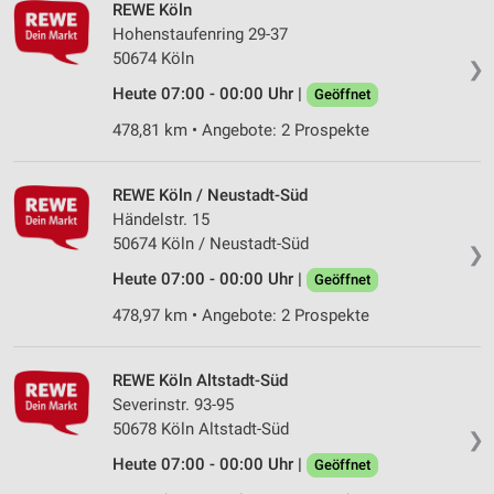
REWE Köln
Wir nutzen Ihre Daten für folgende Zwecke:
Hohenstaufenring 29-37
IAB-Verarbeitungszwecke:
50674 Köln
❯
Speichern von oder Zugriff auf Informationen
auf einem Endgerät
Heute 07:00 - 00:00 Uhr |
Geöffnet
478,81 km • Angebote: 2 Prospekte
Verwendung reduzierter Daten zur Auswahl von
Werbeanzeigen
REWE Köln / Neustadt-Süd
Erstellung von Profilen für personalisierte
Werbung
Händelstr. 15
50674 Köln / Neustadt-Süd
❯
Verwendung von Profilen zur Auswahl
Heute 07:00 - 00:00 Uhr |
Geöffnet
personalisierter Werbung
478,97 km • Angebote: 2 Prospekte
Erstellung von Profilen zur Personalisierung
von Inhalten
REWE Köln Altstadt-Süd
Verwendung von Profilen zur Auswahl
Severinstr. 93-95
personalisierter Inhalte
50678 Köln Altstadt-Süd
❯
Messung der Werbeleistung
Heute 07:00 - 00:00 Uhr |
Geöffnet