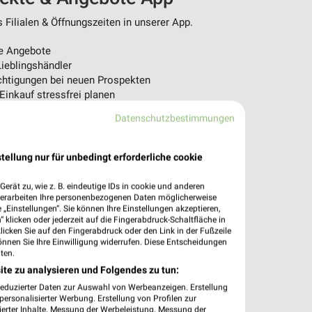
Filialen & Öffnungszeiten in unserer App.
e Angebote
ieblingshändler
htigungen bei neuen Prospekten
 Einkauf stressfrei planen
Datenschutzbestimmungen
 App jetzt laden oder QR-Code scannen.
tellung nur für unbedingt erforderliche cookie
erät zu, wie z. B. eindeutige IDs in cookie und anderen
verarbeiten Ihre personenbezogenen Daten möglicherweise
„Einstellungen“. Sie können Ihre Einstellungen akzeptieren,
 klicken oder jederzeit auf die Fingerabdruck-Schaltfläche in
klicken Sie auf den Fingerabdruck oder den Link in der Fußzeile
önnen Sie Ihre Einwilligung widerrufen. Diese Entscheidungen
ten.
ite zu analysieren und Folgendes zu tun:
reduzierter Daten zur Auswahl von Werbeanzeigen. Erstellung
ersonalisierter Werbung. Erstellung von Profilen zur
ierter Inhalte. Messung der Werbeleistung. Messung der