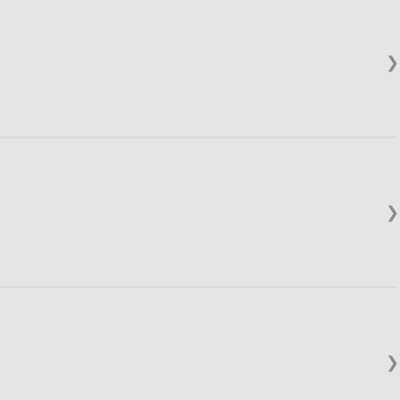
❯
❯
❯