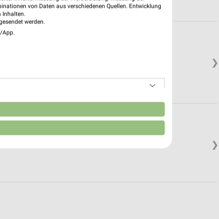
binationen von Daten aus verschiedenen Quellen. Entwicklung
 Inhalten.
gesendet werden.
e/App.
❯
n
❯