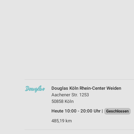
Messung der Performance von Inhalten
Analyse von Zielgruppen durch Statistiken oder Kombinationen 
Quellen
Entwicklung und Verbesserung der Angebote
Verwendung reduzierter Daten zur Auswahl von Inhalten
IAB-Besonderheiten:
Verwendung genauer Standortdaten
Geräte anhand von aktiv angeforderten Informationen identifizie
Nicht-IAB-Verarbeitungszwecke:
Douglas Köln Rhein-Center Weiden
Aachener Str. 1253
Notwendig
50858 Köln
Performance
Heute 10:00 - 20:00 Uhr |
Geschlossen
485,19 km
Funktional
Werbung