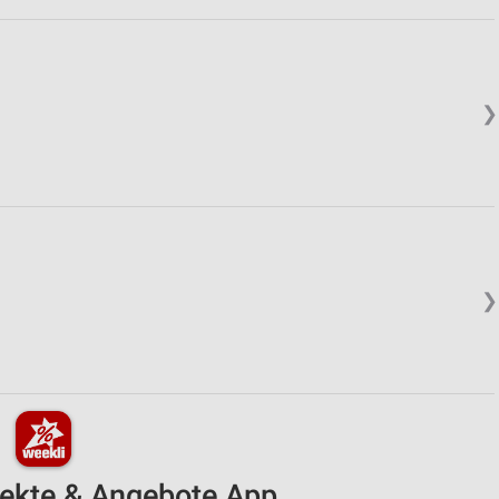
❯
❯
pekte & Angebote App