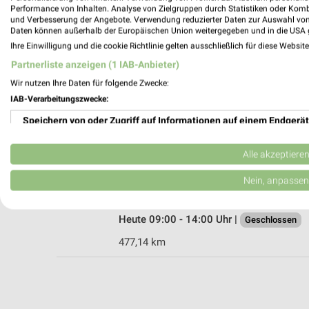
Performance von Inhalten. Analyse von Zielgruppen durch Statistiken oder Kom
und Verbesserung der Angebote. Verwendung reduzierter Daten zur Auswahl von
Daten können außerhalb der Europäischen Union weitergegeben und in die USA 
Ihre Einwilligung und die cookie Richtlinie gelten ausschließlich für diese Websit
Douglas Köln Arcaden Kalk
Partnerliste anzeigen (1 IAB-Anbieter)
Kalker Hauptstraße 55
51103 Köln
Wir nutzen Ihre Daten für folgende Zwecke:
IAB-Verarbeitungszwecke:
Heute 10:00 - 21:00 Uhr |
Geschlossen
Speichern von oder Zugriff auf Informationen auf einem Endgerät
474,87 km
Verwendung reduzierter Daten zur Auswahl von Werbeanzeigen
Alle akzeptiere
Douglas Köln Rodenkirchen
Erstellung von Profilen für personalisierte Werbung
Nein, anpassen
Maternusplatz 5
50996 Köln
Verwendung von Profilen zur Auswahl personalisierter Werbung
Heute 09:00 - 14:00 Uhr |
Geschlossen
Erstellung von Profilen zur Personalisierung von Inhalten
477,14 km
Verwendung von Profilen zur Auswahl personalisierter Inhalte
Messung der Werbeleistung