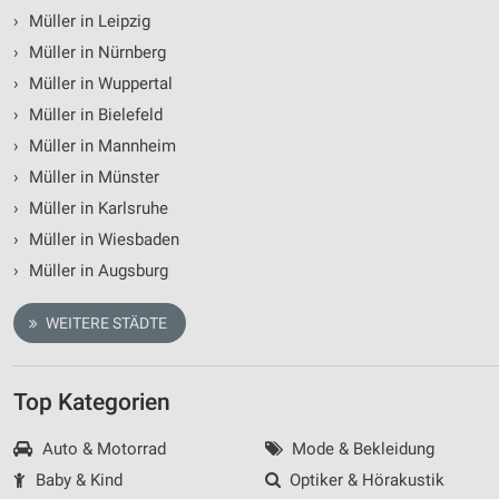
Werbeanzeigen
›
Müller in Leipzig
›
Müller in Nürnberg
Erstellung von Profilen für personalisierte
›
Müller in Wuppertal
Werbung
›
Müller in Bielefeld
Verwendung von Profilen zur Auswahl
›
Müller in Mannheim
personalisierter Werbung
›
Müller in Münster
Erstellung von Profilen zur Personalisierung
›
Müller in Karlsruhe
von Inhalten
›
Müller in Wiesbaden
Verwendung von Profilen zur Auswahl
›
Müller in Augsburg
personalisierter Inhalte
Messung der Werbeleistung
WEITERE STÄDTE
Messung der Performance von Inhalten
Top Kategorien
Analyse von Zielgruppen durch Statistiken oder
Kombinationen von Daten aus verschiedenen
Auto & Motorrad
Mode & Bekleidung
Quellen
Baby & Kind
Optiker & Hörakustik
Entwicklung und Verbesserung der Angebote