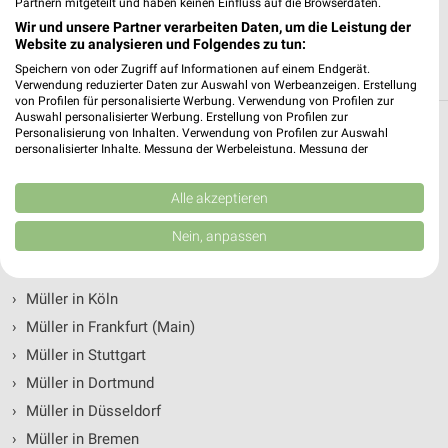
Partnern mitgeteilt und haben keinen Einfluss auf die Browserdaten.
von Müller in und um Bremen
Wir und unsere Partner verarbeiten Daten, um die Leistung der
Website zu analysieren und Folgendes zu tun:
Du suchst die nächste Filiale von Müller in Bremen. Hier siehst
Du alle Müller Filialen in der Umgebung von Bremen.
Speichern von oder Zugriff auf Informationen auf einem Endgerät.
Verwendung reduzierter Daten zur Auswahl von Werbeanzeigen. Erstellung
von Profilen für personalisierte Werbung. Verwendung von Profilen zur
Auswahl personalisierter Werbung. Erstellung von Profilen zur
Personalisierung von Inhalten. Verwendung von Profilen zur Auswahl
Müller Filialen & Öffnungszeiten in folgenden
personalisierter Inhalte. Messung der Werbeleistung. Messung der
Städten
Performance von Inhalten. Analyse von Zielgruppen durch Statistiken oder
Kombinationen von Daten aus verschiedenen Quellen. Entwicklung und
Verbesserung der Angebote. Verwendung reduzierter Daten zur Auswahl
Alle akzeptieren
von Inhalten.
›
Müller in Berlin
Daten können außerhalb der Europäischen Union weitergegeben und in die
Nein, anpassen
›
Müller in Hamburg
USA gesendet werden.
Ihre Einwilligung und die cookie Richtlinie gelten ausschließlich für diese
›
Müller in München
Website/App.
›
Müller in Köln
Partnerliste anzeigen (1 IAB-Anbieter)
›
Müller in Frankfurt (Main)
Wir nutzen Ihre Daten für folgende Zwecke:
›
Müller in Stuttgart
IAB-Verarbeitungszwecke:
›
Müller in Dortmund
Speichern von oder Zugriff auf Informationen
auf einem Endgerät
›
Müller in Düsseldorf
›
Müller in Bremen
Verwendung reduzierter Daten zur Auswahl von