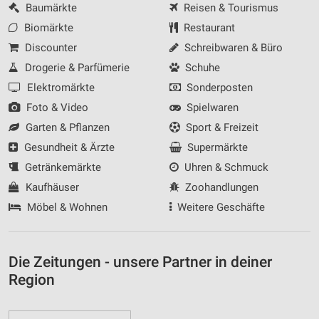
Baumärkte
Reisen & Tourismus
Biomärkte
Restaurant
Verwendung reduzierter Daten zur Auswahl von
Inhalten
Discounter
Schreibwaren & Büro
IAB-Besonderheiten:
Drogerie & Parfümerie
Schuhe
Verwendung genauer Standortdaten
Elektromärkte
Sonderposten
Foto & Video
Spielwaren
Geräte anhand von aktiv angeforderten
Garten & Pflanzen
Sport & Freizeit
Informationen identifizieren
Gesundheit & Ärzte
Supermärkte
Nicht-IAB-Verarbeitungszwecke:
Getränkemärkte
Uhren & Schmuck
Notwendig
Kaufhäuser
Zoohandlungen
Performance
Möbel & Wohnen
Weitere Geschäfte
Funktional
Die Zeitungen - unsere Partner in deiner
Werbung
Region