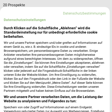
20 Prospekte
Datenschutzbestimmungen
XXXLutz
XXXLutz
Datenschutzeinstellungen
Durch Klicken auf die Schaltfläche „Ablehnen“ wird die
Standardeinstellung nur für unbedingt erforderliche cookie
beibehalten.
Wir und unsere Partner speichern und/oder greifen auf Informationen auf
einem Gerät zu, wie z. B. eindeutige IDs in cookie und anderen
Browserspeichern, um personenbezogene Daten zu verarbeiten. Einige
Anbieter verarbeiten Ihre personenbezogenen Daten möglicherweise
aufgrund eines berechtigten Interesses. Um dem zu widersprechen, öffnen
Sie die „Einstellungen“. Sie können Ihre Einstellungen akzeptieren, ablehnen
oder verwalten, indem Sie auf die Schaltfläche „Einstellungen verwalten“
klicken oder jederzeit auf die Fingerabdruck-Schaltfläche in der linken
unteren Ecke der Website klicken. Um Ihre Einwilligung zu widerrufen,
klicken Sie auf den Fingerabdruck oder den Link in der Fußzeile der Website
und klicken Sie auf den Menüpunkt „Meine Daten“. Auf dieser Seite können
Sie Ihre Einwilligung widerrufen. Diese Entscheidungen werden unseren
1,9 km
1,9 km
Partnern mitgeteilt und haben keinen Einfluss auf die Browserdaten.
Musterring
Wohnenpreishits
Wir und unsere Partner verarbeiten Daten, um die Leistung der
Gültig bis Fr. 14.08.
Gültig bis Fr. 14.08.
Website zu analysieren und Folgendes zu tun:
Speichern von oder Zugriff auf Informationen auf einem Endgerät.
mömax
XXXLutz
Verwendung reduzierter Daten zur Auswahl von Werbeanzeigen. Erstellung