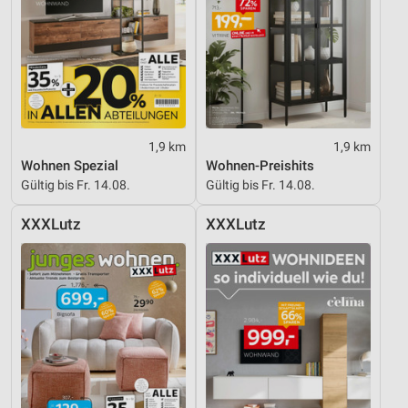
IAB-Besonderheiten:
Verwendung genauer Standortdaten
Geräte anhand von aktiv angeforderten
Informationen identifizieren
Nicht-IAB-Verarbeitungszwecke:
Notwendig
1,9 km
1,9 km
Wohnen Spezial
Wohnen-Preishits
Performance
Gültig bis Fr. 14.08.
Gültig bis Fr. 14.08.
Funktional
XXXLutz
XXXLutz
Werbung