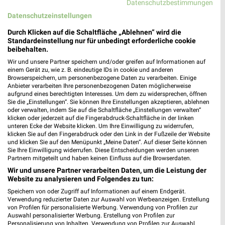
Datenschutzbestimmungen
Datenschutzeinstellungen
Durch Klicken auf die Schaltfläche „Ablehnen“ wird die
Standardeinstellung nur für unbedingt erforderliche cookie
beibehalten.
Wir und unsere Partner speichern und/oder greifen auf Informationen auf
einem Gerät zu, wie z. B. eindeutige IDs in cookie und anderen
Browserspeichern, um personenbezogene Daten zu verarbeiten. Einige
Anbieter verarbeiten Ihre personenbezogenen Daten möglicherweise
aufgrund eines berechtigten Interesses. Um dem zu widersprechen, öffnen
Sie die „Einstellungen“. Sie können Ihre Einstellungen akzeptieren, ablehnen
oder verwalten, indem Sie auf die Schaltfläche „Einstellungen verwalten“
klicken oder jederzeit auf die Fingerabdruck-Schaltfläche in der linken
unteren Ecke der Website klicken. Um Ihre Einwilligung zu widerrufen,
29,7 km
29,7 km
klicken Sie auf den Fingerabdruck oder den Link in der Fußzeile der Website
Angebote ab 08.08.
Gartenmöbel-Abverkauf
und klicken Sie auf den Menüpunkt „Meine Daten“. Auf dieser Seite können
Sie Ihre Einwilligung widerrufen. Diese Entscheidungen werden unseren
Gültig bis Fr. 21.08.
Gültig bis Fr. 28.08.
Partnern mitgeteilt und haben keinen Einfluss auf die Browserdaten.
Wir und unsere Partner verarbeiten Daten, um die Leistung der
XXXLutz
JYSK
Website zu analysieren und Folgendes zu tun:
Speichern von oder Zugriff auf Informationen auf einem Endgerät.
Verwendung reduzierter Daten zur Auswahl von Werbeanzeigen. Erstellung
von Profilen für personalisierte Werbung. Verwendung von Profilen zur
Auswahl personalisierter Werbung. Erstellung von Profilen zur
Personalisierung von Inhalten. Verwendung von Profilen zur Auswahl