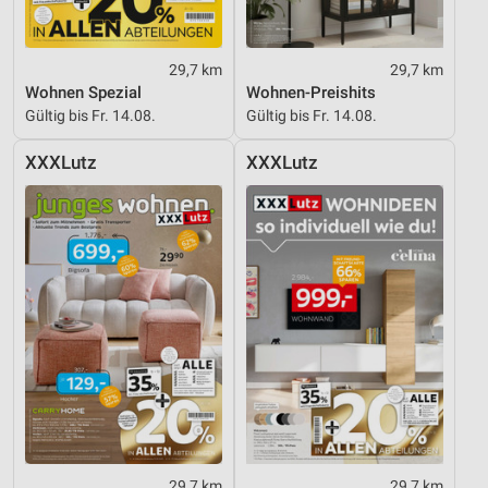
Geräte anhand von aktiv angeforderten
Informationen identifizieren
29,7 km
29,7 km
Nicht-IAB-Verarbeitungszwecke:
Wohnen Spezial
Wohnen-Preishits
Gültig bis Fr. 14.08.
Gültig bis Fr. 14.08.
Notwendig
Performance
XXXLutz
XXXLutz
Funktional
Werbung
29,7 km
29,7 km