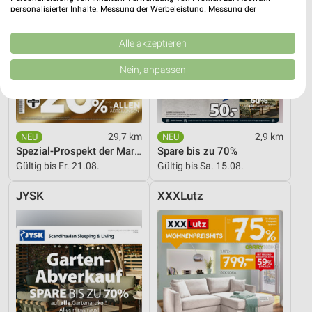
personalisierter Inhalte. Messung der Werbeleistung. Messung der
Performance von Inhalten. Analyse von Zielgruppen durch Statistiken oder
Kombinationen von Daten aus verschiedenen Quellen. Entwicklung und
Verbesserung der Angebote. Verwendung reduzierter Daten zur Auswahl
Alle akzeptieren
von Inhalten.
Daten können außerhalb der Europäischen Union weitergegeben und in die
Nein, anpassen
USA gesendet werden.
Ihre Einwilligung und die cookie Richtlinie gelten ausschließlich für diese
Website/App.
Partnerliste anzeigen (1 IAB-Anbieter)
29,7 km
2,9 km
Wir nutzen Ihre Daten für folgende Zwecke:
Spezial-Prospekt der Marken
Spare bis zu 70%
IAB-Verarbeitungszwecke:
Gültig bis Fr. 21.08.
Gültig bis Sa. 15.08.
Speichern von oder Zugriff auf Informationen
auf einem Endgerät
JYSK
XXXLutz
Verwendung reduzierter Daten zur Auswahl von
Werbeanzeigen
Erstellung von Profilen für personalisierte
Werbung
Verwendung von Profilen zur Auswahl
personalisierter Werbung