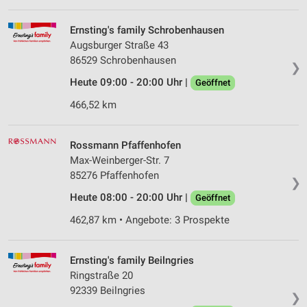
Erstellung von Profilen für personalisierte
Ernsting's family Schrobenhausen
Werbung
Augsburger Straße 43
86529 Schrobenhausen
❯
Verwendung von Profilen zur Auswahl
personalisierter Werbung
Heute 09:00 - 20:00 Uhr |
Geöffnet
466,52 km
Erstellung von Profilen zur Personalisierung
von Inhalten
Rossmann Pfaffenhofen
Verwendung von Profilen zur Auswahl
personalisierter Inhalte
Max-Weinberger-Str. 7
85276 Pfaffenhofen
❯
Messung der Werbeleistung
Heute 08:00 - 20:00 Uhr |
Geöffnet
Messung der Performance von Inhalten
462,87 km • Angebote: 3 Prospekte
Analyse von Zielgruppen durch Statistiken oder
Kombinationen von Daten aus verschiedenen
Ernsting's family Beilngries
Quellen
Ringstraße 20
92339 Beilngries
Entwicklung und Verbesserung der Angebote
❯