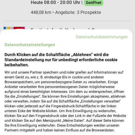
Heute 08:00 - 20:00 Uhr |
Geöffnet
448,08 km • Angebote: 3 Prospekte
Ernsting's family Neuburg a.d. Donau
Schrannenplatz C 152
Datenschutzbestimmungen
86633 Neuburg a.d. Donau
Datenschutzeinstellungen
❯
Heute 09:00 - 16:00 Uhr |
Geöffnet
Durch Klicken auf die Schaltfläche „Ablehnen“ wird die
Standardeinstellung nur für unbedingt erforderliche cookie
448,92 km
beibehalten.
Wir und unsere Partner speichern und/oder greifen auf Informationen auf
einem Gerät zu, wie z. B. eindeutige IDs in cookie und anderen
Rossmann Wolnzach
Browserspeichern, um personenbezogene Daten zu verarbeiten. Einige
Anbieter verarbeiten Ihre personenbezogenen Daten möglicherweise
Hopfenstr. 59
aufgrund eines berechtigten Interesses. Um dem zu widersprechen, öffnen
85283 Wolnzach
❯
Sie die „Einstellungen“. Sie können Ihre Einstellungen akzeptieren, ablehnen
oder verwalten, indem Sie auf die Schaltfläche „Einstellungen verwalten“
Heute 08:00 - 20:00 Uhr |
Geöffnet
klicken oder jederzeit auf die Fingerabdruck-Schaltfläche in der linken
unteren Ecke der Website klicken. Um Ihre Einwilligung zu widerrufen,
452,56 km • Angebote: 3 Prospekte
klicken Sie auf den Fingerabdruck oder den Link in der Fußzeile der Website
und klicken Sie auf den Menüpunkt „Meine Daten“. Auf dieser Seite können
Sie Ihre Einwilligung widerrufen. Diese Entscheidungen werden unseren
Partnern mitgeteilt und haben keinen Einfluss auf die Browserdaten.
Ernsting's family Eichstätt