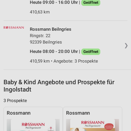
Heute 09:00 - 16:00 Uhr |
Geöffnet
Verwendung reduzierter Daten zur Auswahl von
Inhalten
410,63 km
IAB-Besonderheiten:
Rossmann Beilngries
Verwendung genauer Standortdaten
Ringstr. 22
Geräte anhand von aktiv angeforderten
92339 Beilngries
❯
Informationen identifizieren
Heute 08:00 - 20:00 Uhr |
Geöffnet
Nicht-IAB-Verarbeitungszwecke:
410,59 km • Angebote: 3 Prospekte
Notwendig
Performance
Baby & Kind Angebote und Prospekte für
Ingolstadt
Funktional
3 Prospekte
Werbung
Rossmann
Rossmann