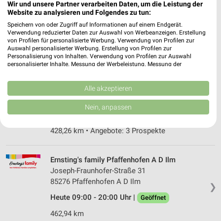
Wir und unsere Partner verarbeiten Daten, um die Leistung der
Gabrielistraße 3
Website zu analysieren und Folgendes zu tun:
85072 Eichstätt
❯
Speichern von oder Zugriff auf Informationen auf einem Endgerät.
Heute 09:00 - 14:00 Uhr |
Geschlossen
Verwendung reduzierter Daten zur Auswahl von Werbeanzeigen. Erstellung
von Profilen für personalisierte Werbung. Verwendung von Profilen zur
432,44 km
Auswahl personalisierter Werbung. Erstellung von Profilen zur
Personalisierung von Inhalten. Verwendung von Profilen zur Auswahl
personalisierter Inhalte. Messung der Werbeleistung. Messung der
Performance von Inhalten. Analyse von Zielgruppen durch Statistiken oder
Rossmann Neustadt
Kombinationen von Daten aus verschiedenen Quellen. Entwicklung und
Donaustr. 17
Verbesserung der Angebote. Verwendung reduzierter Daten zur Auswahl
Alle akzeptieren
von Inhalten.
93333 Neustadt
❯
Daten können außerhalb der Europäischen Union weitergegeben und in die
Nein, anpassen
USA gesendet werden.
Heute 08:00 - 20:00 Uhr |
Geöffnet
Ihre Einwilligung und die cookie Richtlinie gelten ausschließlich für diese
Website/App.
428,26 km • Angebote: 3 Prospekte
Partnerliste anzeigen (1 IAB-Anbieter)
Wir nutzen Ihre Daten für folgende Zwecke:
Ernsting's family Pfaffenhofen A D Ilm
IAB-Verarbeitungszwecke:
Joseph-Fraunhofer-Straße 31
85276 Pfaffenhofen A D Ilm
Speichern von oder Zugriff auf Informationen
❯
auf einem Endgerät
Heute 09:00 - 20:00 Uhr |
Geöffnet
Verwendung reduzierter Daten zur Auswahl von
462,94 km
Werbeanzeigen