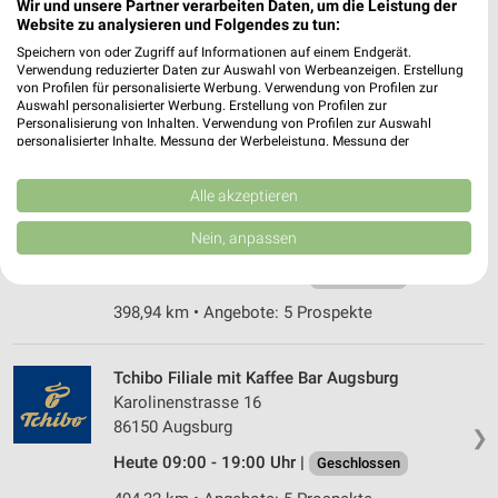
Tchibo Filiale mit Kaffee Bar Dachau
Wir und unsere Partner verarbeiten Daten, um die Leistung der
Website zu analysieren und Folgendes zu tun:
Muenchner Strasse 27
85221 Dachau
Speichern von oder Zugriff auf Informationen auf einem Endgerät.
❯
Verwendung reduzierter Daten zur Auswahl von Werbeanzeigen. Erstellung
Heute 08:30 - 18:30 Uhr |
von Profilen für personalisierte Werbung. Verwendung von Profilen zur
Geschlossen
Auswahl personalisierter Werbung. Erstellung von Profilen zur
Personalisierung von Inhalten. Verwendung von Profilen zur Auswahl
494,35 km • Angebote: 5 Prospekte
personalisierter Inhalte. Messung der Werbeleistung. Messung der
Performance von Inhalten. Analyse von Zielgruppen durch Statistiken oder
Kombinationen von Daten aus verschiedenen Quellen. Entwicklung und
Tchibo Filiale mit Kaffee Bar Regensburg
Verbesserung der Angebote. Verwendung reduzierter Daten zur Auswahl
Alle akzeptieren
von Inhalten.
Weichser Weg 5
Daten können außerhalb der Europäischen Union weitergegeben und in die
Nein, anpassen
93059 Regensburg
❯
USA gesendet werden.
Ihre Einwilligung und die cookie Richtlinie gelten ausschließlich für diese
Heute 09:00 - 20:00 Uhr |
Geschlossen
Website/App.
398,94 km • Angebote: 5 Prospekte
Partnerliste anzeigen (1 IAB-Anbieter)
Wir nutzen Ihre Daten für folgende Zwecke:
IAB-Verarbeitungszwecke:
Tchibo Filiale mit Kaffee Bar Augsburg
Karolinenstrasse 16
Speichern von oder Zugriff auf Informationen
86150 Augsburg
auf einem Endgerät
❯
Heute 09:00 - 19:00 Uhr |
Geschlossen
Verwendung reduzierter Daten zur Auswahl von
Werbeanzeigen