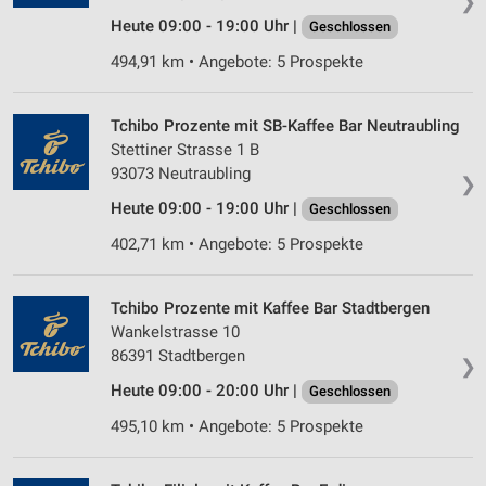
❯
Verwendung reduzierter Daten zur Auswahl von
Heute 09:00 - 19:00 Uhr |
Geschlossen
Inhalten
494,91 km • Angebote: 5 Prospekte
IAB-Besonderheiten:
Verwendung genauer Standortdaten
Tchibo Prozente mit SB-Kaffee Bar Neutraubling
Stettiner Strasse 1 B
Geräte anhand von aktiv angeforderten
Informationen identifizieren
93073 Neutraubling
❯
Nicht-IAB-Verarbeitungszwecke:
Heute 09:00 - 19:00 Uhr |
Geschlossen
Notwendig
402,71 km • Angebote: 5 Prospekte
Performance
Tchibo Prozente mit Kaffee Bar Stadtbergen
Funktional
Wankelstrasse 10
86391 Stadtbergen
❯
Werbung
Heute 09:00 - 20:00 Uhr |
Geschlossen
495,10 km • Angebote: 5 Prospekte