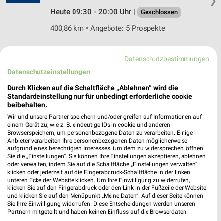
❯
Heute 09:30 - 20:00 Uhr |
Geschlossen
400,86 km • Angebote: 5 Prospekte
Tchibo Filiale mit Kaffee Bar Regensburg
Datenschutzbestimmungen
Weisse-Lilien-Strasse 9
Datenschutzeinstellungen
93047 Regensburg
❯
Durch Klicken auf die Schaltfläche „Ablehnen“ wird die
Heute 09:00 - 19:00 Uhr |
Geschlossen
Standardeinstellung nur für unbedingt erforderliche cookie
beibehalten.
400,16 km • Angebote: 5 Prospekte
Wir und unsere Partner speichern und/oder greifen auf Informationen auf
einem Gerät zu, wie z. B. eindeutige IDs in cookie und anderen
Browserspeichern, um personenbezogene Daten zu verarbeiten. Einige
Tchibo Filiale mit Kaffee Bar Neumarkt
Anbieter verarbeiten Ihre personenbezogenen Daten möglicherweise
aufgrund eines berechtigten Interesses. Um dem zu widersprechen, öffnen
Obere Marktstrasse 1-2
Sie die „Einstellungen“. Sie können Ihre Einstellungen akzeptieren, ablehnen
92318 Neumarkt
oder verwalten, indem Sie auf die Schaltfläche „Einstellungen verwalten“
❯
klicken oder jederzeit auf die Fingerabdruck-Schaltfläche in der linken
Heute 09:00 - 18:00 Uhr |
Geschlossen
unteren Ecke der Website klicken. Um Ihre Einwilligung zu widerrufen,
klicken Sie auf den Fingerabdruck oder den Link in der Fußzeile der Website
385,46 km • Angebote: 5 Prospekte
und klicken Sie auf den Menüpunkt „Meine Daten“. Auf dieser Seite können
Sie Ihre Einwilligung widerrufen. Diese Entscheidungen werden unseren
Partnern mitgeteilt und haben keinen Einfluss auf die Browserdaten.