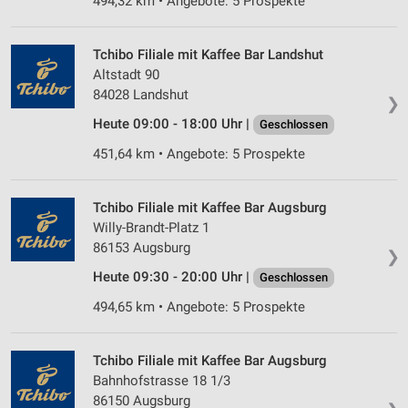
494,32 km • Angebote: 5 Prospekte
Erstellung von Profilen für personalisierte
Werbung
Tchibo Filiale mit Kaffee Bar Landshut
Altstadt 90
Verwendung von Profilen zur Auswahl
84028 Landshut
personalisierter Werbung
❯
Heute 09:00 - 18:00 Uhr |
Geschlossen
Erstellung von Profilen zur Personalisierung
451,64 km • Angebote: 5 Prospekte
von Inhalten
Verwendung von Profilen zur Auswahl
personalisierter Inhalte
Tchibo Filiale mit Kaffee Bar Augsburg
Willy-Brandt-Platz 1
Messung der Werbeleistung
86153 Augsburg
❯
Heute 09:30 - 20:00 Uhr |
Geschlossen
Messung der Performance von Inhalten
494,65 km • Angebote: 5 Prospekte
Analyse von Zielgruppen durch Statistiken oder
Kombinationen von Daten aus verschiedenen
Quellen
Tchibo Filiale mit Kaffee Bar Augsburg
Bahnhofstrasse 18 1/3
Entwicklung und Verbesserung der Angebote
86150 Augsburg