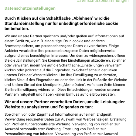
Datenschutzbestimmungen
❯
Datenschutzeinstellungen
Heute 09:00 - 16:00 Uhr |
Geöffnet
Durch Klicken auf die Schaltfläche „Ablehnen“ wird die
26,61 km
Standardeinstellung nur für unbedingt erforderliche cookie
beibehalten.
Ernsting's family Neumarkt
Wir und unsere Partner speichern und/oder greifen auf Informationen auf
einem Gerät zu, wie z. B. eindeutige IDs in cookie und anderen
Untere Marktstraße 25
Browserspeichern, um personenbezogene Daten zu verarbeiten. Einige
92318 Neumarkt
Anbieter verarbeiten Ihre personenbezogenen Daten möglicherweise
❯
aufgrund eines berechtigten Interesses. Um dem zu widersprechen, öffnen
Heute 09:00 - 18:00 Uhr |
Geöffnet
Sie die „Einstellungen“. Sie können Ihre Einstellungen akzeptieren, ablehnen
oder verwalten, indem Sie auf die Schaltfläche „Einstellungen verwalten“
27,35 km
klicken oder jederzeit auf die Fingerabdruck-Schaltfläche in der linken
unteren Ecke der Website klicken. Um Ihre Einwilligung zu widerrufen,
klicken Sie auf den Fingerabdruck oder den Link in der Fußzeile der Website
und klicken Sie auf den Menüpunkt „Meine Daten“. Auf dieser Seite können
Sie Ihre Einwilligung widerrufen. Diese Entscheidungen werden unseren
Partnern mitgeteilt und haben keinen Einfluss auf die Browserdaten.
Wir und unsere Partner verarbeiten Daten, um die Leistung der
Website zu analysieren und Folgendes zu tun:
Speichern von oder Zugriff auf Informationen auf einem Endgerät.
Verwendung reduzierter Daten zur Auswahl von Werbeanzeigen. Erstellung
von Profilen für personalisierte Werbung. Verwendung von Profilen zur
Auswahl personalisierter Werbung. Erstellung von Profilen zur
Personalisierung von Inhalten. Verwendung von Profilen zur Auswahl