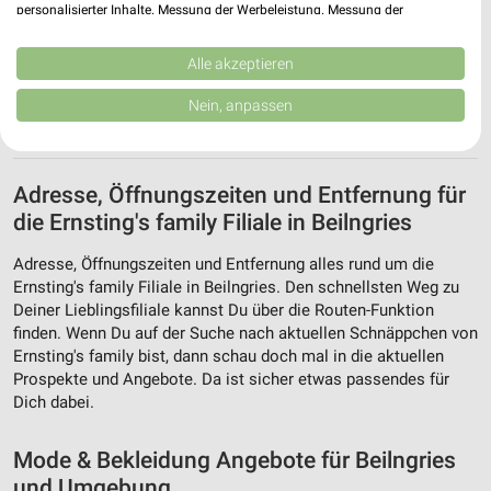
personalisierter Inhalte. Messung der Werbeleistung. Messung der
Performance von Inhalten. Analyse von Zielgruppen durch Statistiken oder
Kombinationen von Daten aus verschiedenen Quellen. Entwicklung und
Verbesserung der Angebote. Verwendung reduzierter Daten zur Auswahl
Alle akzeptieren
von Inhalten.
Daten können außerhalb der Europäischen Union weitergegeben und in die
Nein, anpassen
USA gesendet werden.
Ihre Einwilligung und die cookie Richtlinie gelten ausschließlich für diese
Website/App.
Partnerliste anzeigen (1 IAB-Anbieter)
Adresse, Öffnungszeiten und Entfernung für
Wir nutzen Ihre Daten für folgende Zwecke:
die Ernsting's family Filiale in Beilngries
IAB-Verarbeitungszwecke:
Adresse, Öffnungszeiten und Entfernung alles rund um die
Speichern von oder Zugriff auf Informationen
Ernsting's family Filiale in Beilngries. Den schnellsten Weg zu
auf einem Endgerät
Deiner Lieblingsfiliale kannst Du über die Routen-Funktion
finden. Wenn Du auf der Suche nach aktuellen Schnäppchen von
Verwendung reduzierter Daten zur Auswahl von
Ernsting's family bist, dann schau doch mal in die aktuellen
Werbeanzeigen
Prospekte und Angebote. Da ist sicher etwas passendes für
Dich dabei.
Erstellung von Profilen für personalisierte
Werbung
Mode & Bekleidung Angebote für Beilngries
Verwendung von Profilen zur Auswahl
und Umgebung
personalisierter Werbung