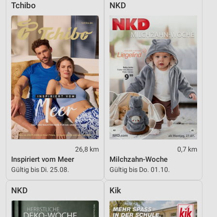
Tchibo
NKD
Geräte anhand von aktiv angeforderten
Informationen identifizieren
Nicht-IAB-Verarbeitungszwecke:
Notwendig
Performance
Funktional
Werbung
26,8 km
0,7 km
Inspiriert vom Meer
Milchzahn-Woche
Gültig bis Di. 25.08.
Gültig bis Do. 01.10.
NKD
Kik