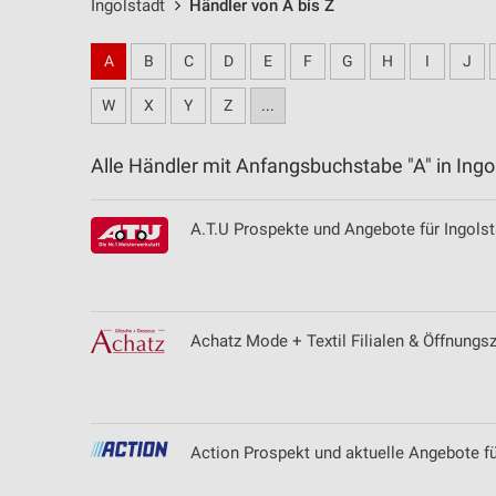
Ingolstadt
Händler von A bis Z
A
B
C
D
E
F
G
H
I
J
W
X
Y
Z
...
Alle Händler mit Anfangsbuchstabe "A" in In
A.T.U Prospekte und Angebote für Ingolst
Achatz Mode + Textil Filialen & Öffnungs
Action Prospekt und aktuelle Angebote fü