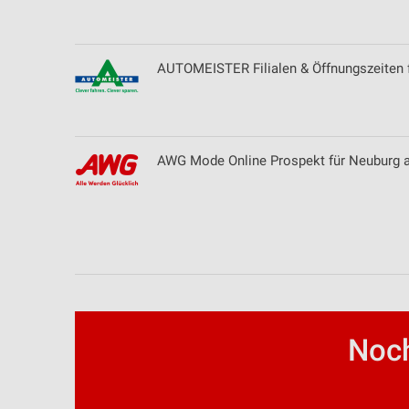
Erstellung von Profilen zur Personalisierung von Inhalten
Verwendung von Profilen zur Auswahl personalisierter Inhalte
AUTOMEISTER Filialen & Öffnungszeiten 
Messung der Werbeleistung
Messung der Performance von Inhalten
AWG Mode Online Prospekt für Neuburg 
Analyse von Zielgruppen durch Statistiken oder Kombinationen 
Quellen
Entwicklung und Verbesserung der Angebote
Verwendung reduzierter Daten zur Auswahl von Inhalten
IAB-Besonderheiten:
Verwendung genauer Standortdaten
Noch
Geräte anhand von aktiv angeforderten Informationen identifizie
Nicht-IAB-Verarbeitungszwecke: