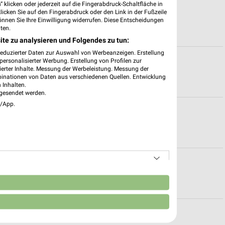
 klicken oder jederzeit auf die Fingerabdruck-Schaltfläche in
stadt
klicken Sie auf den Fingerabdruck oder den Link in der Fußzeile
önnen Sie Ihre Einwilligung widerrufen. Diese Entscheidungen
ten.
ite zu analysieren und Folgendes zu tun:
reduzierter Daten zur Auswahl von Werbeanzeigen. Erstellung
ersonalisierter Werbung. Erstellung von Profilen zur
ierter Inhalte. Messung der Werbeleistung. Messung der
binationen von Daten aus verschiedenen Quellen. Entwicklung
 Inhalten.
gesendet werden.
e/App.
ür Burglengenfeld
n für Saal
n
ungszeiten für Augsburg