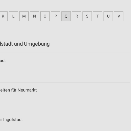
K
L
M
N
O
P
Q
R
S
T
U
V
golstadt und Umgebung
adt
zeiten für Neumarkt
r Ingolstadt