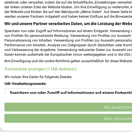
ablehnen oder verwalten, indem Sie auf die Schaltfläche „Einstellungen verwalten“
Apollo Prospekte und Angebote für Ingol
der linken unteren Ecke der Website klicken. Um Ihre Einwilligung zu widerrufen, 
der Website und klicken Sie auf den Menüpunkt „Meine Daten“. Auf dieser Seite k
werden unseren Partnern mitgeteilt und haben keinen Einfluss auf die Browserda
Wir und unsere Partner verarbeiten Daten, um die Leistung der Webs
Speichern von oder Zugriff auf Informationen auf einem Endgerät. Verwendung 
apotal.de Prospekte und Angebote
von Profilen für personalisierte Werbung. Verwendung von Profilen zur Auswahl p
Personalisierung von Inhalten. Verwendung von Profilen zur Auswahl personalis
Performance von Inhalten. Analyse von Zielgruppen durch Statistiken oder Kom
und Verbesserung der Angebote. Verwendung reduzierter Daten zur Auswahl von
Daten können außerhalb der Europäischen Union weitergegeben und in die USA 
Ihre Einwilligung und die cookie Richtlinie gelten ausschließlich für diese Websit
Auto Hammer Filialen & Öffnungszeiten f
Partnerliste anzeigen (1 IAB-Anbieter)
Wir nutzen Ihre Daten für folgende Zwecke:
IAB-Verarbeitungszwecke:
Speichern von oder Zugriff auf Informationen auf einem Endgerät
Autohaus Rengstl Filialen & Öffnungszeite
Verwendung reduzierter Daten zur Auswahl von Werbeanzeigen
Alle akzeptiere
Erstellung von Profilen für personalisierte Werbung
Nein, anpassen
Autohaus von der Weppen Filialen & Öffn
Verwendung von Profilen zur Auswahl personalisierter Werbung