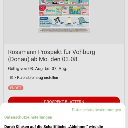
Rossmann Prospekt für Vohburg
(Donau) ab Mo. den 03.08.
Gültig von 03. Aug. bis 07. Aug.
📅
Kalendereintrag erstellen
PROSPEKT BLÄTTERN
Datenschutzbestimmungen
Datenschutzeinstellungen
Durch Klicken auf die Schaltfläche „Ablehnen“ wird die
WELLNESS FÜR ZUHAUSE
BABY & SCHWANGERSCHAFT
FITNESS