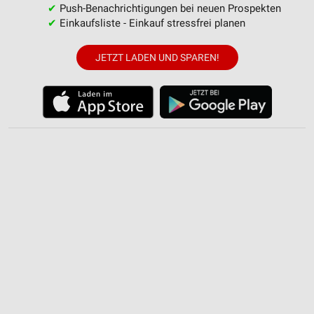
Nicht-IAB-Verarbeitungszwecke:
✔
Push-Benachrichtigungen bei neuen Prospekten
✔
Einkaufsliste - Einkauf stressfrei planen
Notwendig
Performance
JETZT LADEN UND SPAREN!
Funktional
Werbung