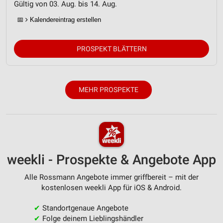
Gültig von 03. Aug. bis 14. Aug.
Verwendung von Profilen zur Auswahl
📅
Kalendereintrag erstellen
personalisierter Inhalte
Messung der Werbeleistung
PROSPEKT BLÄTTERN
Messung der Performance von Inhalten
Analyse von Zielgruppen durch Statistiken oder
MEHR PROSPEKTE
Kombinationen von Daten aus verschiedenen
Quellen
Entwicklung und Verbesserung der Angebote
Verwendung reduzierter Daten zur Auswahl von
Inhalten
weekli - Prospekte & Angebote App
IAB-Besonderheiten:
Alle Rossmann Angebote immer griffbereit – mit der
Verwendung genauer Standortdaten
kostenlosen weekli App für iOS & Android.
Geräte anhand von aktiv angeforderten
✔
Standortgenaue Angebote
Informationen identifizieren
✔
Folge deinem Lieblingshändler