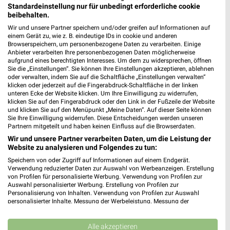
Standardeinstellung nur für unbedingt erforderliche cookie
beibehalten.
Wir und unsere Partner speichern und/oder greifen auf Informationen auf
einem Gerät zu, wie z. B. eindeutige IDs in cookie und anderen
Browserspeichern, um personenbezogene Daten zu verarbeiten. Einige
Anbieter verarbeiten Ihre personenbezogenen Daten möglicherweise
aufgrund eines berechtigten Interesses. Um dem zu widersprechen, öffnen
Sie die „Einstellungen“. Sie können Ihre Einstellungen akzeptieren, ablehnen
oder verwalten, indem Sie auf die Schaltfläche „Einstellungen verwalten“
klicken oder jederzeit auf die Fingerabdruck-Schaltfläche in der linken
unteren Ecke der Website klicken. Um Ihre Einwilligung zu widerrufen,
klicken Sie auf den Fingerabdruck oder den Link in der Fußzeile der Website
und klicken Sie auf den Menüpunkt „Meine Daten“. Auf dieser Seite können
Sie Ihre Einwilligung widerrufen. Diese Entscheidungen werden unseren
Partnern mitgeteilt und haben keinen Einfluss auf die Browserdaten.
Wir und unsere Partner verarbeiten Daten, um die Leistung der
Website zu analysieren und Folgendes zu tun:
Speichern von oder Zugriff auf Informationen auf einem Endgerät.
Verwendung reduzierter Daten zur Auswahl von Werbeanzeigen. Erstellung
von Profilen für personalisierte Werbung. Verwendung von Profilen zur
Auswahl personalisierter Werbung. Erstellung von Profilen zur
Personalisierung von Inhalten. Verwendung von Profilen zur Auswahl
personalisierter Inhalte. Messung der Werbeleistung. Messung der
Performance von Inhalten. Analyse von Zielgruppen durch Statistiken oder
Kombinationen von Daten aus verschiedenen Quellen. Entwicklung und
Verbesserung der Angebote. Verwendung reduzierter Daten zur Auswahl
Alle akzeptieren