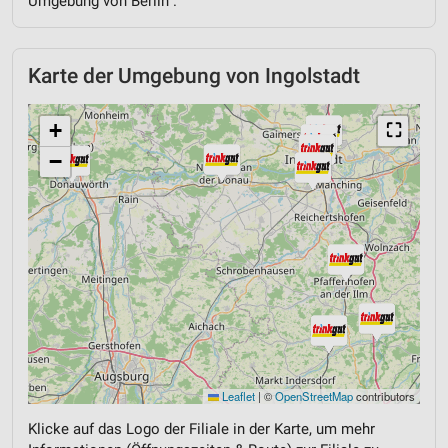
Umgebung von Berlin .
Karte der Umgebung von Ingolstadt
+
⛶
−
Leaflet
|
©
OpenStreetMap
contributors
Klicke auf das Logo der Filiale in der Karte, um mehr