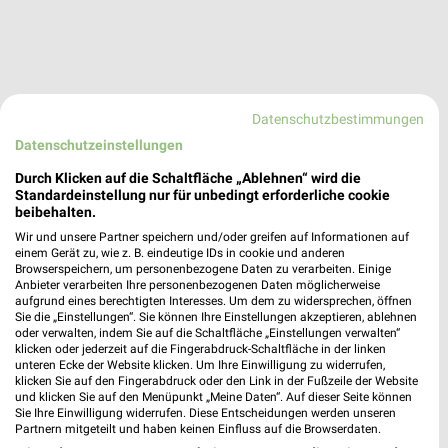
Datenschutzbestimmungen
Datenschutzeinstellungen
Durch Klicken auf die Schaltfläche „Ablehnen“ wird die
Standardeinstellung nur für unbedingt erforderliche cookie
trinkgut Neuburg/Donau
beibehalten.
Am Südpark 12
Wir und unsere Partner speichern und/oder greifen auf Informationen auf
86633 Neuburg/Donau
einem Gerät zu, wie z. B. eindeutige IDs in cookie und anderen
❯
Browserspeichern, um personenbezogene Daten zu verarbeiten. Einige
Heute 08:00 - 20:00 Uhr |
Geöffnet
Anbieter verarbeiten Ihre personenbezogenen Daten möglicherweise
aufgrund eines berechtigten Interesses. Um dem zu widersprechen, öffnen
450,82 km • Angebote: 1 Prospekt
Sie die „Einstellungen“. Sie können Ihre Einstellungen akzeptieren, ablehnen
oder verwalten, indem Sie auf die Schaltfläche „Einstellungen verwalten“
klicken oder jederzeit auf die Fingerabdruck-Schaltfläche in der linken
unteren Ecke der Website klicken. Um Ihre Einwilligung zu widerrufen,
trinkgut Pfaffenhofen a.d. Ilm
klicken Sie auf den Fingerabdruck oder den Link in der Fußzeile der Website
Joseph-Fraunhofer-Straße 29
und klicken Sie auf den Menüpunkt „Meine Daten“. Auf dieser Seite können
Sie Ihre Einwilligung widerrufen. Diese Entscheidungen werden unseren
85276 Pfaffenhofen a.d. Ilm
❯
Partnern mitgeteilt und haben keinen Einfluss auf die Browserdaten.