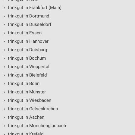
Verwendung reduzierter Daten zur Auswahl von
›
trinkgut in Frankfurt (Main)
Inhalten
›
trinkgut in Dortmund
IAB-Besonderheiten:
›
trinkgut in Düsseldorf
Verwendung genauer Standortdaten
›
trinkgut in Essen
›
trinkgut in Hannover
Geräte anhand von aktiv angeforderten
Informationen identifizieren
›
trinkgut in Duisburg
Nicht-IAB-Verarbeitungszwecke:
›
trinkgut in Bochum
›
trinkgut in Wuppertal
Notwendig
›
trinkgut in Bielefeld
Performance
›
trinkgut in Bonn
Funktional
›
trinkgut in Münster
›
trinkgut in Wiesbaden
Werbung
›
trinkgut in Gelsenkirchen
›
trinkgut in Aachen
›
trinkgut in Mönchengladbach
›
trinkgut in Krefeld