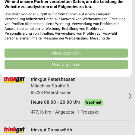
Heute 08:00 - 20:00 Uhr |
Geöffnet
Wir und unsere Partner verarbeiten Daten, um die Leistung der
Website zu analysieren und Folgendes zu tun:
462,52 km • Angebote: 1 Prospekt
Speichern von oder Zugriff auf Informationen auf einem Endgerät.
Verwendung reduzierter Daten zur Auswahl von Werbeanzeigen. Erstellung
von Profilen für personalisierte Werbung. Verwendung von Profilen zur
trinkgut Allershausen
Auswahl personalisierter Werbung. Erstellung von Profilen zur
Personalisierung von Inhalten. Verwendung von Profilen zur Auswahl
Ampertalstraße 3
personalisierter Inhalte. Messung der Werbeleistung. Messung der
85391 Allershausen
Performance von Inhalten. Analyse von Zielgruppen durch Statistiken oder
❯
Kombinationen von Daten aus verschiedenen Quellen. Entwicklung und
Heute 08:00 - 20:00 Uhr |
Geöffnet
Verbesserung der Angebote. Verwendung reduzierter Daten zur Auswahl
Alle akzeptieren
von Inhalten.
472,19 km • Angebote: 1 Prospekt
Daten können außerhalb der Europäischen Union weitergegeben und in die
Nein, anpassen
USA gesendet werden.
Ihre Einwilligung und die cookie Richtlinie gelten ausschließlich für diese
Website/App.
trinkgut Petershausen
Münchner Straße 5
Partnerliste anzeigen (1 IAB-Anbieter)
85238 Petershausen
❯
Wir nutzen Ihre Daten für folgende Zwecke:
IAB-Verarbeitungszwecke:
Heute 08:00 - 20:00 Uhr |
Geöffnet
Speichern von oder Zugriff auf Informationen
477,16 km • Angebote: 1 Prospekt
auf einem Endgerät
Verwendung reduzierter Daten zur Auswahl von
trinkgut Donauwörth
Werbeanzeigen