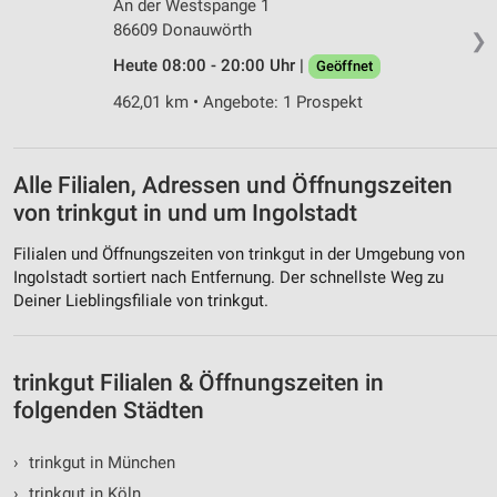
An der Westspange 1
86609 Donauwörth
❯
Erstellung von Profilen für personalisierte
Werbung
Heute 08:00 - 20:00 Uhr |
Geöffnet
462,01 km • Angebote: 1 Prospekt
Verwendung von Profilen zur Auswahl
personalisierter Werbung
Erstellung von Profilen zur Personalisierung
Alle Filialen, Adressen und Öffnungszeiten
von Inhalten
von trinkgut in und um Ingolstadt
Verwendung von Profilen zur Auswahl
personalisierter Inhalte
Filialen und Öffnungszeiten von trinkgut in der Umgebung von
Ingolstadt sortiert nach Entfernung. Der schnellste Weg zu
Messung der Werbeleistung
Deiner Lieblingsfiliale von trinkgut.
Messung der Performance von Inhalten
trinkgut Filialen & Öffnungszeiten in
Analyse von Zielgruppen durch Statistiken oder
folgenden Städten
Kombinationen von Daten aus verschiedenen
Quellen
›
trinkgut in München
Entwicklung und Verbesserung der Angebote
›
trinkgut in Köln