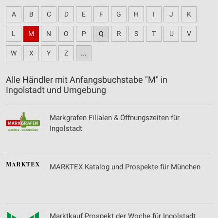
A
B
C
D
E
F
G
H
I
J
K
L
M
N
O
P
Q
R
S
T
U
V
W
X
Y
Z
...
Alle Händler mit Anfangsbuchstabe "M" in
Ingolstadt und Umgebung
Markgrafen Filialen & Öffnungszeiten für
Ingolstadt
MARKTEX Katalog und Prospekte für München
Marktkauf Prospekt der Woche für Ingolstadt