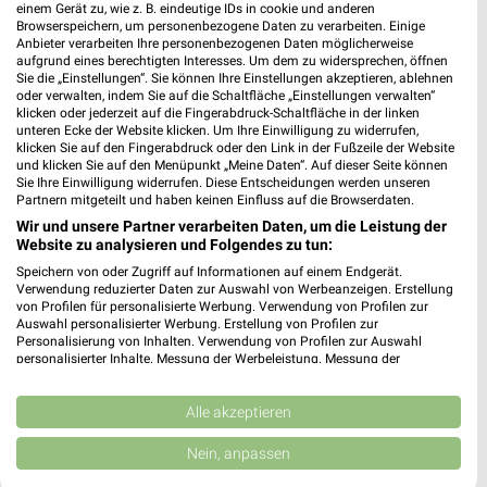
My Kids Toys Filialen & Öffnungszeiten für
einem Gerät zu, wie z. B. eindeutige IDs in cookie und anderen
Browserspeichern, um personenbezogene Daten zu verarbeiten. Einige
Oberschleißheim
Anbieter verarbeiten Ihre personenbezogenen Daten möglicherweise
aufgrund eines berechtigten Interesses. Um dem zu widersprechen, öffnen
Sie die „Einstellungen“. Sie können Ihre Einstellungen akzeptieren, ablehnen
oder verwalten, indem Sie auf die Schaltfläche „Einstellungen verwalten“
klicken oder jederzeit auf die Fingerabdruck-Schaltfläche in der linken
Mäc-Geiz Prospekte mit Top Angeboten für
unteren Ecke der Website klicken. Um Ihre Einwilligung zu widerrufen,
Hilpoltstein
klicken Sie auf den Fingerabdruck oder den Link in der Fußzeile der Website
und klicken Sie auf den Menüpunkt „Meine Daten“. Auf dieser Seite können
Sie Ihre Einwilligung widerrufen. Diese Entscheidungen werden unseren
Partnern mitgeteilt und haben keinen Einfluss auf die Browserdaten.
Wir und unsere Partner verarbeiten Daten, um die Leistung der
Möbel Boss Katalog und Prospekte für
Website zu analysieren und Folgendes zu tun:
Neutraubling
Speichern von oder Zugriff auf Informationen auf einem Endgerät.
Verwendung reduzierter Daten zur Auswahl von Werbeanzeigen. Erstellung
von Profilen für personalisierte Werbung. Verwendung von Profilen zur
Auswahl personalisierter Werbung. Erstellung von Profilen zur
Möbel Dahlmann Katalog und Prospekte
Personalisierung von Inhalten. Verwendung von Profilen zur Auswahl
personalisierter Inhalte. Messung der Werbeleistung. Messung der
Performance von Inhalten. Analyse von Zielgruppen durch Statistiken oder
Kombinationen von Daten aus verschiedenen Quellen. Entwicklung und
Verbesserung der Angebote. Verwendung reduzierter Daten zur Auswahl
Alle akzeptieren
von Inhalten.
Daten können außerhalb der Europäischen Union weitergegeben und in die
Möbel Gassner Filialen & Öffnungszeiten für
Nein, anpassen
USA gesendet werden.
Kelheim