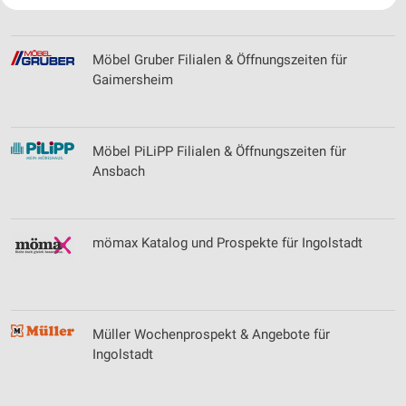
Ihre Einwilligung und die cookie Richtlinie gelten ausschließlich für diese
Website/App.
Partnerliste anzeigen (1 IAB-Anbieter)
Möbel Gruber Filialen & Öffnungszeiten für
Wir nutzen Ihre Daten für folgende Zwecke:
Gaimersheim
IAB-Verarbeitungszwecke:
Speichern von oder Zugriff auf Informationen
auf einem Endgerät
Möbel PiLiPP Filialen & Öffnungszeiten für
Verwendung reduzierter Daten zur Auswahl von
Ansbach
Werbeanzeigen
Erstellung von Profilen für personalisierte
Werbung
mömax Katalog und Prospekte für Ingolstadt
Verwendung von Profilen zur Auswahl
personalisierter Werbung
Erstellung von Profilen zur Personalisierung
Müller Wochenprospekt & Angebote für
von Inhalten
Ingolstadt
Verwendung von Profilen zur Auswahl
personalisierter Inhalte