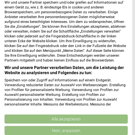
Wir und unsere Partner speichern und/oder greifen auf Informationen auf
einem Gerät zu, wie z. B. eindeutige IDs in cookie und anderen
WEIN
SPIRITUOSEN
GETRÄNKE
GRILLEN
AKTIONE
Browserspeichern, um personenbezogene Daten zu verarbeiten. Einige
Anbieter verarbeiten Ihre personenbezogenen Daten möglicherweise
aufgrund eines berechtigten Interesses. Um dem zu widersprechen, öffnen
Sie die „Einstellungen“. Sie können Ihre Einstellungen akzeptieren, ablehnen
oder verwalten, indem Sie auf die Schaltfläche „Einstellungen verwalten“
klicken oder jederzeit auf die Fingerabdruck-Schaltfläche in der linken
unteren Ecke der Website klicken. Um Ihre Einwilligung zu widerrufen,
klicken Sie auf den Fingerabdruck oder den Link in der Fußzeile der Website
und klicken Sie auf den Menüpunkt „Meine Daten“. Auf dieser Seite können
Sie Ihre Einwilligung widerrufen. Diese Entscheidungen werden unseren
Partnern mitgeteilt und haben keinen Einfluss auf die Browserdaten.
Wir und unsere Partner verarbeiten Daten, um die Leistung der
Website zu analysieren und Folgendes zu tun:
Speichern von oder Zugriff auf Informationen auf einem Endgerät.
Verwendung reduzierter Daten zur Auswahl von Werbeanzeigen. Erstellung
von Profilen für personalisierte Werbung. Verwendung von Profilen zur
Auswahl personalisierter Werbung. Erstellung von Profilen zur
Personalisierung von Inhalten. Verwendung von Profilen zur Auswahl
personalisierter Inhalte. Messung der Werbeleistung. Messung der
Performance von Inhalten. Analyse von Zielgruppen durch Statistiken oder
Kombinationen von Daten aus verschiedenen Quellen. Entwicklung und
Jetzt alle "Wein" Themen entdecken!
Verbesserung der Angebote. Verwendung reduzierter Daten zur Auswahl
Alle akzeptieren
von Inhalten.
Daten können außerhalb der Europäischen Union weitergegeben und in die
Nein, anpassen
USA gesendet werden.