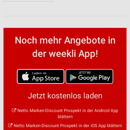
Noch mehr Angebote in
der weekli App!
Jetzt kostenlos laden
Netto Marken-Discount Prospekt in der Android App
blättern
Netto Marken-Discount Prospekt in der iOS App blättern