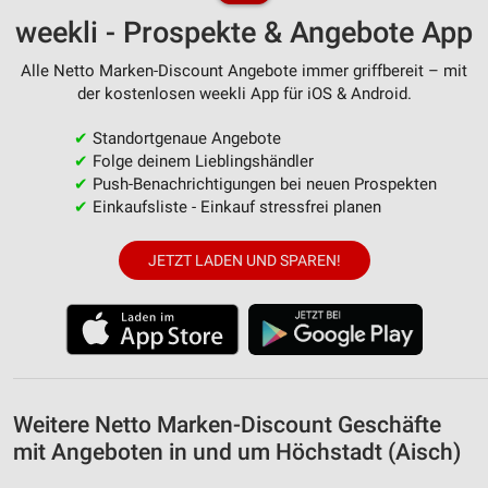
weekli - Prospekte & Angebote App
Messung der Werbeleistung
Alle Netto Marken-Discount Angebote immer griffbereit – mit
Messung der Performance von Inhalten
der kostenlosen weekli App für iOS & Android.
Analyse von Zielgruppen durch Statistiken oder
✔
Standortgenaue Angebote
Kombinationen von Daten aus verschiedenen
✔
Folge deinem Lieblingshändler
Quellen
✔
Push-Benachrichtigungen bei neuen Prospekten
✔
Einkaufsliste - Einkauf stressfrei planen
Entwicklung und Verbesserung der Angebote
Verwendung reduzierter Daten zur Auswahl von
JETZT LADEN UND SPAREN!
Inhalten
IAB-Besonderheiten:
Verwendung genauer Standortdaten
Geräte anhand von aktiv angeforderten
Informationen identifizieren
Weitere Netto Marken-Discount Geschäfte
Nicht-IAB-Verarbeitungszwecke:
mit Angeboten in und um Höchstadt (Aisch)
Notwendig