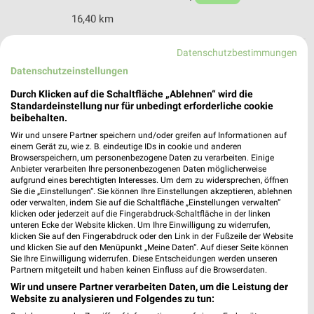
16,40 km
Datenschutzbestimmungen
Takko Fashion Neustadt an der Aisch
Datenschutzeinstellungen
Wilhelmstraße 10
91413 Neustadt an der Aisch
Durch Klicken auf die Schaltfläche „Ablehnen“ wird die
❯
Standardeinstellung nur für unbedingt erforderliche cookie
Heute 09:00 - 19:00 Uhr |
Geöffnet
beibehalten.
Wir und unsere Partner speichern und/oder greifen auf Informationen auf
19,22 km
einem Gerät zu, wie z. B. eindeutige IDs in cookie und anderen
Browserspeichern, um personenbezogene Daten zu verarbeiten. Einige
Anbieter verarbeiten Ihre personenbezogenen Daten möglicherweise
aufgrund eines berechtigten Interesses. Um dem zu widersprechen, öffnen
Sie die „Einstellungen“. Sie können Ihre Einstellungen akzeptieren, ablehnen
oder verwalten, indem Sie auf die Schaltfläche „Einstellungen verwalten“
klicken oder jederzeit auf die Fingerabdruck-Schaltfläche in der linken
unteren Ecke der Website klicken. Um Ihre Einwilligung zu widerrufen,
klicken Sie auf den Fingerabdruck oder den Link in der Fußzeile der Website
und klicken Sie auf den Menüpunkt „Meine Daten“. Auf dieser Seite können
Sie Ihre Einwilligung widerrufen. Diese Entscheidungen werden unseren
Partnern mitgeteilt und haben keinen Einfluss auf die Browserdaten.
Wir und unsere Partner verarbeiten Daten, um die Leistung der
Website zu analysieren und Folgendes zu tun: