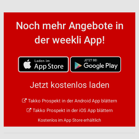
Noch mehr Angebote in
der weekli App!
Jetzt kostenlos laden
Takko Prospekt in der Android App blättern
Takko Prospekt in der iOS App blättern
Kostenlos im App Store erhältlich