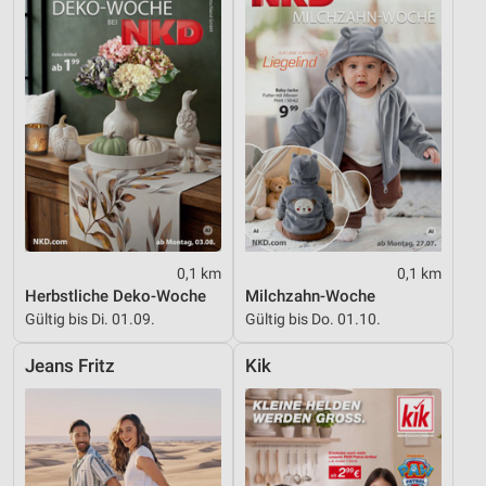
IAB-Besonderheiten:
Verwendung genauer Standortdaten
Geräte anhand von aktiv angeforderten
Informationen identifizieren
Nicht-IAB-Verarbeitungszwecke:
Notwendig
Performance
0,1 km
0,1 km
Funktional
Herbstliche Deko-Woche
Milchzahn-Woche
Gültig bis Di. 01.09.
Gültig bis Do. 01.10.
Werbung
Jeans Fritz
Kik