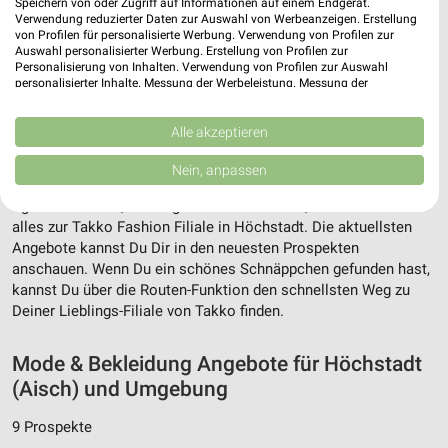
Speichern von oder Zugriff auf Informationen auf einem Endgerät.
Verwendung reduzierter Daten zur Auswahl von Werbeanzeigen. Erstellung
von Profilen für personalisierte Werbung. Verwendung von Profilen zur
Auswahl personalisierter Werbung. Erstellung von Profilen zur
Personalisierung von Inhalten. Verwendung von Profilen zur Auswahl
personalisierter Inhalte. Messung der Werbeleistung. Messung der
Performance von Inhalten. Analyse von Zielgruppen durch Statistiken oder
Kombinationen von Daten aus verschiedenen Quellen. Entwicklung und
Verbesserung der Angebote. Verwendung reduzierter Daten zur Auswahl
Alle akzeptieren
Adresse, Öffnungszeiten und Route für die
von Inhalten.
Daten können außerhalb der Europäischen Union weitergegeben und in die
Takko Fashion Filiale in Höchstadt
Nein, anpassen
USA gesendet werden.
Ihre Einwilligung und die cookie Richtlinie gelten ausschließlich für diese
Egal ob Adresse, Öffnungszeiten oder Route, hier findest Du
Website/App.
alles zur Takko Fashion Filiale in Höchstadt. Die aktuellsten
Partnerliste anzeigen (1 IAB-Anbieter)
Angebote kannst Du Dir in den neuesten Prospekten
anschauen. Wenn Du ein schönes Schnäppchen gefunden hast,
Wir nutzen Ihre Daten für folgende Zwecke:
kannst Du über die Routen-Funktion den schnellsten Weg zu
IAB-Verarbeitungszwecke:
Deiner Lieblings-Filiale von Takko finden.
Speichern von oder Zugriff auf Informationen
auf einem Endgerät
Mode & Bekleidung Angebote für Höchstadt
Verwendung reduzierter Daten zur Auswahl von
(Aisch) und Umgebung
Werbeanzeigen
9 Prospekte
Erstellung von Profilen für personalisierte