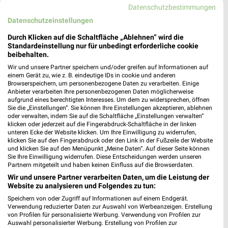
Datenschutzbestimmungen
Datenschutzeinstellungen
MEHR PROSPEKTE
Durch Klicken auf die Schaltfläche „Ablehnen“ wird die
Standardeinstellung nur für unbedingt erforderliche cookie
beibehalten.
weekli Magazin
Wir und unsere Partner speichern und/oder greifen auf Informationen auf
einem Gerät zu, wie z. B. eindeutige IDs in cookie und anderen
Browserspeichern, um personenbezogene Daten zu verarbeiten. Einige
Anbieter verarbeiten Ihre personenbezogenen Daten möglicherweise
aufgrund eines berechtigten Interesses. Um dem zu widersprechen, öffnen
Sie die „Einstellungen“. Sie können Ihre Einstellungen akzeptieren, ablehnen
oder verwalten, indem Sie auf die Schaltfläche „Einstellungen verwalten“
klicken oder jederzeit auf die Fingerabdruck-Schaltfläche in der linken
unteren Ecke der Website klicken. Um Ihre Einwilligung zu widerrufen,
klicken Sie auf den Fingerabdruck oder den Link in der Fußzeile der Website
und klicken Sie auf den Menüpunkt „Meine Daten“. Auf dieser Seite können
Sie Ihre Einwilligung widerrufen. Diese Entscheidungen werden unseren
Partnern mitgeteilt und haben keinen Einfluss auf die Browserdaten.
Erlebe mit Lidl und Andre Agassi die neuesten Silvercrest Küchengeräte
Mit Lidl Plus 3 für 2 - im laut DtGv besten Backshop
Wir und unsere Partner verarbeiten Daten, um die Leistung der
17.04.2026
10.04.2026
Website zu analysieren und Folgendes zu tun:
Speichern von oder Zugriff auf Informationen auf einem Endgerät.
Verwendung reduzierter Daten zur Auswahl von Werbeanzeigen. Erstellung
von Profilen für personalisierte Werbung. Verwendung von Profilen zur
Auswahl personalisierter Werbung. Erstellung von Profilen zur