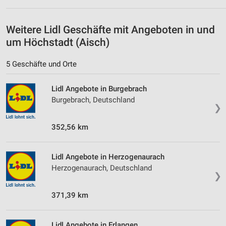
Geräte anhand von aktiv angeforderten
Informationen identifizieren
Weitere Lidl Geschäfte mit Angeboten in und
um Höchstadt (Aisch)
Nicht-IAB-Verarbeitungszwecke:
Notwendig
5 Geschäfte und Orte
Performance
Lidl Angebote in Burgebrach
Burgebrach, Deutschland
Funktional
❯
Werbung
352,56 km
Lidl Angebote in Herzogenaurach
Herzogenaurach, Deutschland
❯
371,39 km
Lidl Angebote in Erlangen