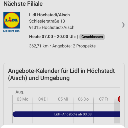
Nächste Filiale
Lidl Höchstadt/Aisch
Schlesierstraße 13
❯
91315 Höchstadt/Aisch
Heute 07:00 - 20:00 Uhr |
Geschlossen
362,71 km • Angebote: 2 Prospekte
Angebote-Kalender für Lidl in Höchstadt
(Aisch) und Umgebung
Aug.
03
Mo
04
Di
05
Mi
06
Do
07
Fr
08
S
Lidl - Angebote ab 03.08.