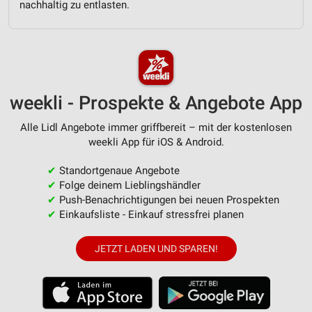
personalisierter Werbung
nachhaltig zu entlasten.
Erstellung von Profilen zur Personalisierung
von Inhalten
Verwendung von Profilen zur Auswahl
personalisierter Inhalte
weekli - Prospekte & Angebote App
Messung der Werbeleistung
Alle Lidl Angebote immer griffbereit – mit der kostenlosen
weekli App für iOS & Android.
Messung der Performance von Inhalten
✔
Standortgenaue Angebote
Analyse von Zielgruppen durch Statistiken oder
Kombinationen von Daten aus verschiedenen
✔
Folge deinem Lieblingshändler
Quellen
✔
Push-Benachrichtigungen bei neuen Prospekten
✔
Einkaufsliste - Einkauf stressfrei planen
Entwicklung und Verbesserung der Angebote
JETZT LADEN UND SPAREN!
Verwendung reduzierter Daten zur Auswahl von
Inhalten
IAB-Besonderheiten:
Verwendung genauer Standortdaten