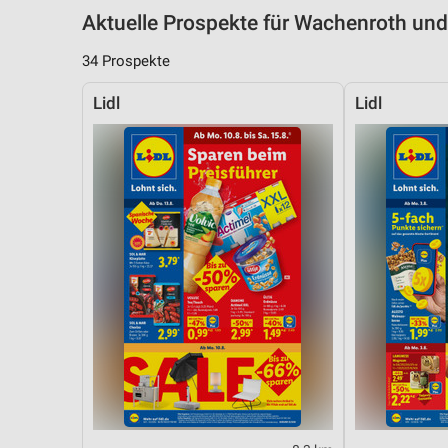
Messung der Performance von Inhalten
Aktuelle Prospekte für Wachenroth u
Analyse von Zielgruppen durch Statistiken oder Kombinationen 
34 Prospekte
Quellen
Lidl
Lidl
Entwicklung und Verbesserung der Angebote
Verwendung reduzierter Daten zur Auswahl von Inhalten
IAB-Besonderheiten:
Verwendung genauer Standortdaten
Geräte anhand von aktiv angeforderten Informationen identifizie
Nicht-IAB-Verarbeitungszwecke:
Notwendig
Performance
Funktional
Werbung