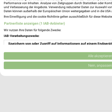
Erlangen, Deutschland
Performance von Inhalten. Analyse von Zielgruppen durch Statistiken oder Kom
und Verbesserung der Angebote. Verwendung reduzierter Daten zur Auswahl von
Daten können außerhalb der Europäischen Union weitergegeben und in die USA 
366,26 km
Ihre Einwilligung und die cookie Richtlinie gelten ausschließlich für diese Websit
Partnerliste anzeigen (1 IAB-Anbieter)
Wir nutzen Ihre Daten für folgende Zwecke:
IAB-Verarbeitungszwecke:
Speichern von oder Zugriff auf Informationen auf einem Endgerät
Verwendung reduzierter Daten zur Auswahl von Werbeanzeigen
Alle akzeptiere
Erstellung von Profilen für personalisierte Werbung
Nein, anpassen
Verwendung von Profilen zur Auswahl personalisierter Werbung
Erstellung von Profilen zur Personalisierung von Inhalten
Verwendung von Profilen zur Auswahl personalisierter Inhalte
Messung der Werbeleistung