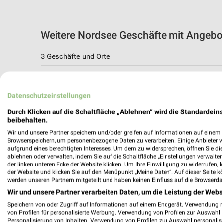
Weitere Nordsee Geschäfte mit Angeb
3 Geschäfte und Orte
Nordsee Angebote in Bamberg
Bamberg, Deutschland
Datenschutzeinstellungen
Durch Klicken auf die Schaltfläche „Ablehnen“ wird die Standardeins
340,42 km
beibehalten.
Wir und unsere Partner speichern und/oder greifen auf Informationen auf einem G
Browserspeichern, um personenbezogene Daten zu verarbeiten. Einige Anbieter 
Nordsee Angebote in Herzogenaurach
aufgrund eines berechtigten Interesses. Um dem zu widersprechen, öffnen Sie die 
ablehnen oder verwalten, indem Sie auf die Schaltfläche „Einstellungen verwalten“
Herzogenaurach, Deutschland
der linken unteren Ecke der Website klicken. Um Ihre Einwilligung zu widerrufen, 
der Website und klicken Sie auf den Menüpunkt „Meine Daten“. Auf dieser Seite k
werden unseren Partnern mitgeteilt und haben keinen Einfluss auf die Browserda
371,57 km
Wir und unsere Partner verarbeiten Daten, um die Leistung der Webs
Speichern von oder Zugriff auf Informationen auf einem Endgerät. Verwendung 
von Profilen für personalisierte Werbung. Verwendung von Profilen zur Auswahl p
Nordsee Angebote in Erlangen
Personalisierung von Inhalten. Verwendung von Profilen zur Auswahl personalis