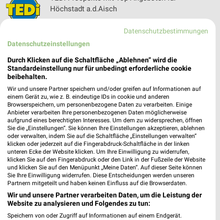
Höchstadt a.d.Aisch
Datenschutzbestimmungen
Datenschutzeinstellungen
tegut... Filialen & Öffnungszeiten für Hirschaid
Durch Klicken auf die Schaltfläche „Ablehnen“ wird die
Standardeinstellung nur für unbedingt erforderliche cookie
beibehalten.
Wir und unsere Partner speichern und/oder greifen auf Informationen auf
Thomas Philipps Prospekt und aktuelle
einem Gerät zu, wie z. B. eindeutige IDs in cookie und anderen
Browserspeichern, um personenbezogene Daten zu verarbeiten. Einige
Angebote für Bamberg
Anbieter verarbeiten Ihre personenbezogenen Daten möglicherweise
aufgrund eines berechtigten Interesses. Um dem zu widersprechen, öffnen
Sie die „Einstellungen“. Sie können Ihre Einstellungen akzeptieren, ablehnen
oder verwalten, indem Sie auf die Schaltfläche „Einstellungen verwalten“
klicken oder jederzeit auf die Fingerabdruck-Schaltfläche in der linken
toom Baumarkt Prospekte & Angebote für
unteren Ecke der Website klicken. Um Ihre Einwilligung zu widerrufen,
Bamberg
klicken Sie auf den Fingerabdruck oder den Link in der Fußzeile der Website
und klicken Sie auf den Menüpunkt „Meine Daten“. Auf dieser Seite können
Sie Ihre Einwilligung widerrufen. Diese Entscheidungen werden unseren
Partnern mitgeteilt und haben keinen Einfluss auf die Browserdaten.
Wir und unsere Partner verarbeiten Daten, um die Leistung der
Website zu analysieren und Folgendes zu tun:
Speichern von oder Zugriff auf Informationen auf einem Endgerät.