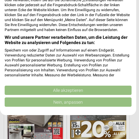
klicken oder jederzeit auf die Fingerabdruck-Schaltfläche in der linken
unteren Ecke der Website klicken. Um Ihre Einwilligung zu widerrufen,
klicken Sie auf den Fingerabdruck oder den Link in der Fußzeile der Website
und klicken Sie auf den Menüpunkt „Meine Daten“. Auf dieser Seite können
Sie Ihre Einwilligung widerrufen. Diese Entscheidungen werden unseren
17,9 km
17,9 km
Partnern mitgeteilt und haben keinen Einfluss auf die Browserdaten.
Angebote ab 08.08.
Spezial-Prospekt der Marken
Wir und unsere Partner verarbeiten Daten, um die Leistung der
Website zu analysieren und Folgendes zu tun:
Gültig bis Fr. 14.08.
Gültig bis Fr. 21.08.
Speichern von oder Zugriff auf Informationen auf einem Endgerät.
Verwendung reduzierter Daten zur Auswahl von Werbeanzeigen. Erstellung
Opti Wohnwelt
XXXLutz
von Profilen für personalisierte Werbung. Verwendung von Profilen zur
Auswahl personalisierter Werbung. Erstellung von Profilen zur
Personalisierung von Inhalten. Verwendung von Profilen zur Auswahl
personalisierter Inhalte. Messung der Werbeleistung. Messung der
Performance von Inhalten. Analyse von Zielgruppen durch Statistiken oder
Kombinationen von Daten aus verschiedenen Quellen. Entwicklung und
Verbesserung der Angebote. Verwendung reduzierter Daten zur Auswahl
Alle akzeptieren
von Inhalten.
Daten können außerhalb der Europäischen Union weitergegeben und in die
Nein, anpassen
USA gesendet werden.
Ihre Einwilligung und die cookie Richtlinie gelten ausschließlich für diese
Website/App.
Partnerliste anzeigen (1 IAB-Anbieter)
Wir nutzen Ihre Daten für folgende Zwecke: