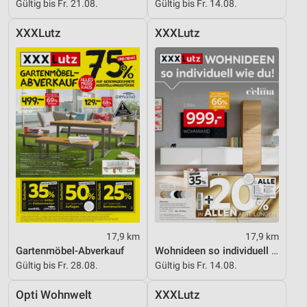
Gültig bis Fr. 21.08.
Gültig bis Fr. 14.08.
Analyse von Zielgruppen durch Statistiken oder
Kombinationen von Daten aus verschiedenen
XXXLutz
XXXLutz
Quellen
Entwicklung und Verbesserung der Angebote
Verwendung reduzierter Daten zur Auswahl von
Inhalten
IAB-Besonderheiten:
Verwendung genauer Standortdaten
Geräte anhand von aktiv angeforderten
Informationen identifizieren
Nicht-IAB-Verarbeitungszwecke:
Notwendig
17,9 km
17,9 km
Gartenmöbel-Abverkauf
Wohnideen so individuell wie du!
Performance
Gültig bis Fr. 28.08.
Gültig bis Fr. 14.08.
Funktional
Opti Wohnwelt
XXXLutz