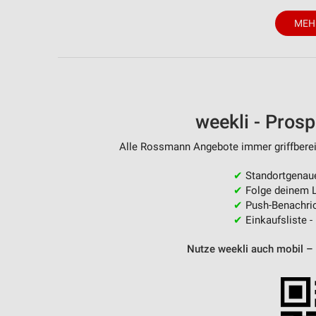
MEH
weekli - Pros
Alle Rossmann Angebote immer griffbereit
✔
Standortgenau
✔
Folge deinem L
✔
Push-Benachric
✔
Einkaufsliste -
Nutze weekli auch mobil –