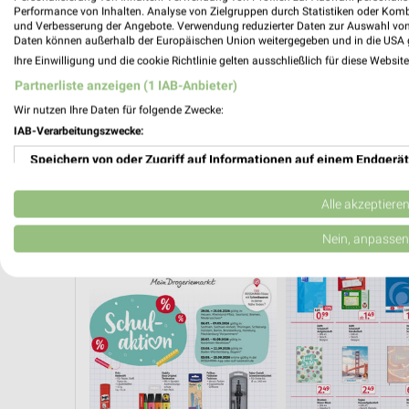
Performance von Inhalten. Analyse von Zielgruppen durch Statistiken oder Kom
und Verbesserung der Angebote. Verwendung reduzierter Daten zur Auswahl von
Daten können außerhalb der Europäischen Union weitergegeben und in die USA 
Ihre Einwilligung und die cookie Richtlinie gelten ausschließlich für diese Websit
Partnerliste anzeigen (1 IAB-Anbieter)
Wir nutzen Ihre Daten für folgende Zwecke:
IAB-Verarbeitungszwecke:
Speichern von oder Zugriff auf Informationen auf einem Endgerät
Verwendung reduzierter Daten zur Auswahl von Werbeanzeigen
Alle akzeptiere
SCHULANFANG
SCHULE
Erstellung von Profilen für personalisierte Werbung
Nein, anpassen
Verwendung von Profilen zur Auswahl personalisierter Werbung
Erstellung von Profilen zur Personalisierung von Inhalten
Verwendung von Profilen zur Auswahl personalisierter Inhalte
Messung der Werbeleistung