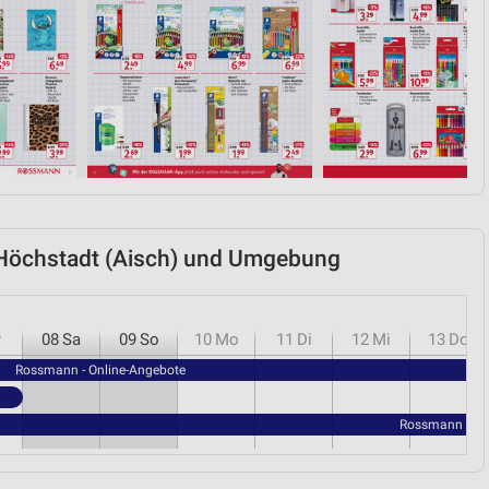
von Daten aus verschiedenen
 Höchstadt (Aisch) und Umgebung
ren
r
08
Sa
09
So
10
Mo
11
Di
12
Mi
13
Do
Rossmann - Online-Angebote
Rossmann - Sc