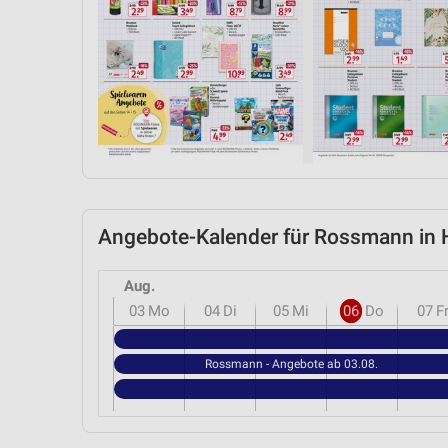
Messung der Performance von Inhalten
Analyse von Zielgruppen durch Statistiken oder Kombinationen 
Quellen
Entwicklung und Verbesserung der Angebote
Verwendung reduzierter Daten zur Auswahl von Inhalten
IAB-Besonderheiten:
Verwendung genauer Standortdaten
Angebote-Kalender für Rossmann in
Geräte anhand von aktiv angeforderten Informationen identifizie
Aug.
Nicht-IAB-Verarbeitungszwecke:
03
Mo
04
Di
05
Mi
06
Do
07
F
Notwendig
Performance
Rossmann - Angebote ab 03.08.
Funktional
Werbung