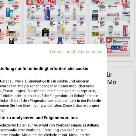
Datenschutzbestimmungen
tellung nur für unbedingt erforderliche cookie
Rossmann Prospekt für
Höchstadt (Aisch) ab Mo.
erät zu, wie z. B. eindeutige IDs in cookie und anderen
verarbeiten Ihre personenbezogenen Daten möglicherweise
den 29.06.
„Einstellungen“. Sie können Ihre Einstellungen akzeptieren,
 klicken oder jederzeit auf die Fingerabdruck-Schaltfläche in
Schulaktion 2026
klicken Sie auf den Fingerabdruck oder den Link in der Fußzeile
önnen Sie Ihre Einwilligung widerrufen. Diese Entscheidungen
Gültig von 29. Jun. bis 22. Sep.
ten.
📅
Kalendereintrag erstellen
ite zu analysieren und Folgendes zu tun:
reduzierter Daten zur Auswahl von Werbeanzeigen. Erstellung
❯
ersonalisierter Werbung. Erstellung von Profilen zur
PROSPEKT BLÄTTERN
ierter Inhalte. Messung der Werbeleistung. Messung der