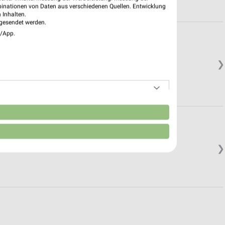
binationen von Daten aus verschiedenen Quellen. Entwicklung
 Inhalten.
gesendet werden.
e/App.
❯
in.
n
❯