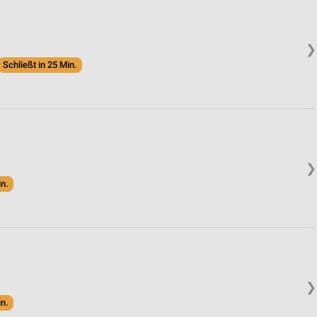
❯
Schließt in 25 Min.
❯
in.
❯
in.