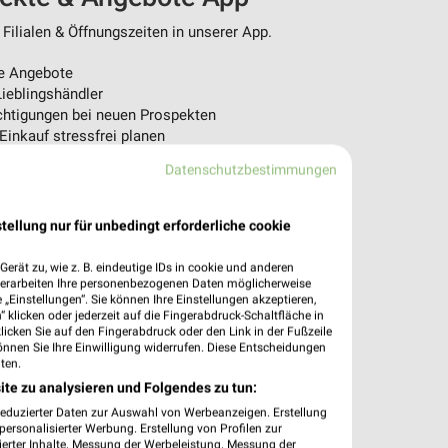
Filialen & Öffnungszeiten in unserer App.
e Angebote
ieblingshändler
htigungen bei neuen Prospekten
 Einkauf stressfrei planen
Datenschutzbestimmungen
 App jetzt laden oder QR-Code scannen.
tellung nur für unbedingt erforderliche cookie
erät zu, wie z. B. eindeutige IDs in cookie und anderen
verarbeiten Ihre personenbezogenen Daten möglicherweise
„Einstellungen“. Sie können Ihre Einstellungen akzeptieren,
 klicken oder jederzeit auf die Fingerabdruck-Schaltfläche in
klicken Sie auf den Fingerabdruck oder den Link in der Fußzeile
önnen Sie Ihre Einwilligung widerrufen. Diese Entscheidungen
ten.
ite zu analysieren und Folgendes zu tun:
reduzierter Daten zur Auswahl von Werbeanzeigen. Erstellung
ersonalisierter Werbung. Erstellung von Profilen zur
ierter Inhalte. Messung der Werbeleistung. Messung der