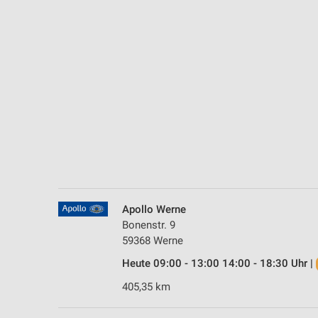
Messung der Performance von Inhalten
Analyse von Zielgruppen durch Statistiken oder Kombinationen 
Quellen
Entwicklung und Verbesserung der Angebote
Verwendung reduzierter Daten zur Auswahl von Inhalten
IAB-Besonderheiten:
Verwendung genauer Standortdaten
Geräte anhand von aktiv angeforderten Informationen identifizie
Nicht-IAB-Verarbeitungszwecke:
Apollo Werne
Bonenstr. 9
Notwendig
59368 Werne
Performance
Heute 09:00 - 13:00 14:00 - 18:30 Uhr |
405,35 km
Funktional
Werbung