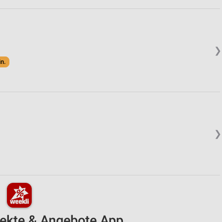
❯
in.
❯
pekte & Angebote App