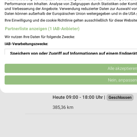
Performance von Inhalten. Analyse von Zielgruppen durch Statistiken oder Kom
und Verbesserung der Angebote. Verwendung reduzierter Daten zur Auswahl von
Daten können außerhalb der Europäischen Union weitergegeben und in die USA 
Ihre Einwilligung und die cookie Richtlinie gelten ausschließlich für diese Websit
Apollo Hamm
Partnerliste anzeigen (1 IAB-Anbieter)
Hohenhöveler Str. 17
59075 Hamm
Wir nutzen Ihre Daten für folgende Zwecke:
IAB-Verarbeitungszwecke:
Heute 09:00 - 18:30 Uhr |
Schließt in 25 M
Speichern von oder Zugriff auf Informationen auf einem Endgerät
395,94 km
Verwendung reduzierter Daten zur Auswahl von Werbeanzeigen
Alle akzeptiere
Apollo Ahlen
Erstellung von Profilen für personalisierte Werbung
Nein, anpassen
Oststr. 44
59227 Ahlen
Verwendung von Profilen zur Auswahl personalisierter Werbung
Heute 09:00 - 18:00 Uhr |
Geschlossen
Erstellung von Profilen zur Personalisierung von Inhalten
385,36 km
Verwendung von Profilen zur Auswahl personalisierter Inhalte
Messung der Werbeleistung