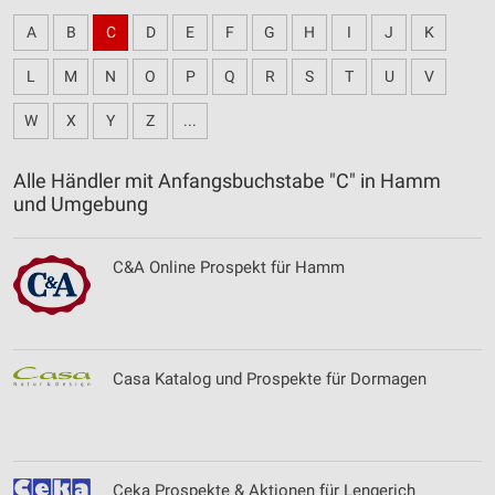
A
B
C
D
E
F
G
H
I
J
K
L
M
N
O
P
Q
R
S
T
U
V
W
X
Y
Z
...
Alle Händler mit Anfangsbuchstabe "C" in Hamm
und Umgebung
C&A Online Prospekt für Hamm
Casa Katalog und Prospekte für Dormagen
Ceka Prospekte & Aktionen für Lengerich