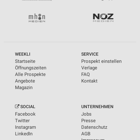
Messung der Performance von Inhalten
Analyse von Zielgruppen durch Statistiken oder
Kombinationen von Daten aus verschiedenen
Quellen
Entwicklung und Verbesserung der Angebote
Verwendung reduzierter Daten zur Auswahl von
WEEKLI
SERVICE
Inhalten
Startseite
Prospekt einstellen
IAB-Besonderheiten:
Öffnungszeiten
Verlage
Alle Prospekte
FAQ
Verwendung genauer Standortdaten
Angebote
Kontakt
Magazin
Geräte anhand von aktiv angeforderten
Informationen identifizieren
Nicht-IAB-Verarbeitungszwecke:
SOCIAL
UNTERNEHMEN
Facebook
Jobs
Notwendig
Twitter
Presse
Instagram
Datenschutz
Performance
LinkedIn
AGB