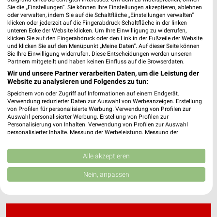
Sie die „Einstellungen“. Sie können Ihre Einstellungen akzeptieren, ablehnen
oder verwalten, indem Sie auf die Schaltfläche „Einstellungen verwalten“
klicken oder jederzeit auf die Fingerabdruck-Schaltfläche in der linken
Combi Prospekt der Woche für Bergheim
unteren Ecke der Website klicken. Um Ihre Einwilligung zu widerrufen,
klicken Sie auf den Fingerabdruck oder den Link in der Fußzeile der Website
und klicken Sie auf den Menüpunkt „Meine Daten“. Auf dieser Seite können
Sie Ihre Einwilligung widerrufen. Diese Entscheidungen werden unseren
Partnern mitgeteilt und haben keinen Einfluss auf die Browserdaten.
Wir und unsere Partner verarbeiten Daten, um die Leistung der
cubiculum Filialen & Öffnungszeiten für
Website zu analysieren und Folgendes zu tun:
Dinslaken
Speichern von oder Zugriff auf Informationen auf einem Endgerät.
Verwendung reduzierter Daten zur Auswahl von Werbeanzeigen. Erstellung
von Profilen für personalisierte Werbung. Verwendung von Profilen zur
Auswahl personalisierter Werbung. Erstellung von Profilen zur
cyberport Angebote im aktuellen Prospekt für
Personalisierung von Inhalten. Verwendung von Profilen zur Auswahl
personalisierter Inhalte. Messung der Werbeleistung. Messung der
Dortmund
Performance von Inhalten. Analyse von Zielgruppen durch Statistiken oder
Kombinationen von Daten aus verschiedenen Quellen. Entwicklung und
Verbesserung der Angebote. Verwendung reduzierter Daten zur Auswahl
Alle akzeptieren
von Inhalten.
Daten können außerhalb der Europäischen Union weitergegeben und in die
Nein, anpassen
USA gesendet werden.
Ihre Einwilligung und die cookie Richtlinie gelten ausschließlich für diese
Website/App.
Partnerliste anzeigen (1 IAB-Anbieter)