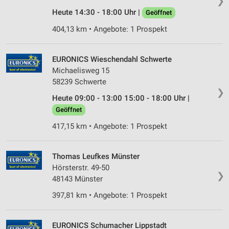
❯
Heute 14:30 - 18:00 Uhr |
Geöffnet
Verwendung reduzierter Daten zur Auswahl von
Inhalten
404,13 km • Angebote: 1 Prospekt
IAB-Besonderheiten:
Verwendung genauer Standortdaten
EURONICS Wieschendahl Schwerte
Michaelisweg 15
Geräte anhand von aktiv angeforderten
58239 Schwerte
Informationen identifizieren
❯
Heute 09:00 - 13:00 15:00 - 18:00 Uhr |
Nicht-IAB-Verarbeitungszwecke:
Geöffnet
Notwendig
417,15 km • Angebote: 1 Prospekt
Performance
Thomas Leufkes Münster
Funktional
Hörsterstr. 49-50
❯
48143 Münster
Werbung
397,81 km • Angebote: 1 Prospekt
EURONICS Schumacher Lippstadt