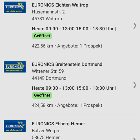
Werbeanzeigen
EURONICS Eichten Waltrop
Husemannstr. 2
Erstellung von Profilen für personalisierte
45731 Waltrop
Werbung
❯
Heute 09:00 - 13:00 15:00 - 18:30 Uhr |
Verwendung von Profilen zur Auswahl
Geöffnet
personalisierter Werbung
422,56 km • Angebote: 1 Prospekt
Erstellung von Profilen zur Personalisierung
von Inhalten
EURONICS Breitenstein Dortmund
Verwendung von Profilen zur Auswahl
Wittener Str. 59
personalisierter Inhalte
44149 Dortmund
❯
Messung der Werbeleistung
Heute 09:30 - 13:00 15:00 - 18:30 Uhr |
Geöffnet
Messung der Performance von Inhalten
424,58 km • Angebote: 1 Prospekt
Analyse von Zielgruppen durch Statistiken oder
Kombinationen von Daten aus verschiedenen
Quellen
EURONICS Ebberg Hemer
Balver Weg 5
Entwicklung und Verbesserung der Angebote
58675 Hemer