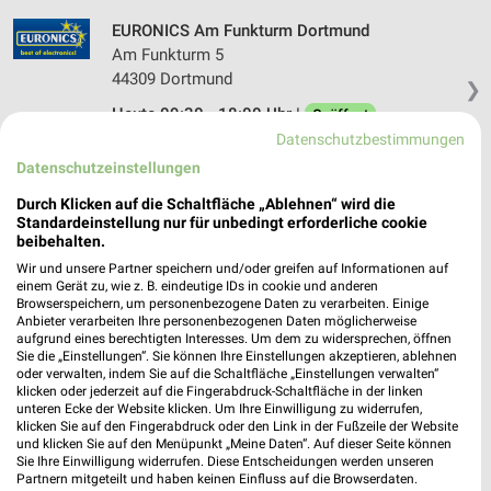
EURONICS Am Funkturm Dortmund
Am Funkturm 5
44309 Dortmund
❯
Heute 09:30 - 18:00 Uhr |
Geöffnet
Datenschutzbestimmungen
415,54 km • Angebote: 1 Prospekt
Datenschutzeinstellungen
Durch Klicken auf die Schaltfläche „Ablehnen“ wird die
EURONICS Berlet Arnsberg-Neheim
Standardeinstellung nur für unbedingt erforderliche cookie
Stembergstr. 31
beibehalten.
59755 Arnsberg-Neheim
Wir und unsere Partner speichern und/oder greifen auf Informationen auf
❯
einem Gerät zu, wie z. B. eindeutige IDs in cookie und anderen
Heute 10:00 - 19:00 Uhr |
Geöffnet
Browserspeichern, um personenbezogene Daten zu verarbeiten. Einige
Anbieter verarbeiten Ihre personenbezogenen Daten möglicherweise
390,82 km • Angebote: 1 Prospekt
aufgrund eines berechtigten Interesses. Um dem zu widersprechen, öffnen
Sie die „Einstellungen“. Sie können Ihre Einstellungen akzeptieren, ablehnen
oder verwalten, indem Sie auf die Schaltfläche „Einstellungen verwalten“
klicken oder jederzeit auf die Fingerabdruck-Schaltfläche in der linken
EURONICS MO Everswinkel
unteren Ecke der Website klicken. Um Ihre Einwilligung zu widerrufen,
Hovestraße 20
klicken Sie auf den Fingerabdruck oder den Link in der Fußzeile der Website
und klicken Sie auf den Menüpunkt „Meine Daten“. Auf dieser Seite können
48351 Everswinkel
Sie Ihre Einwilligung widerrufen. Diese Entscheidungen werden unseren
❯
Partnern mitgeteilt und haben keinen Einfluss auf die Browserdaten.
Heute 11:00 - 13:00 15:00 - 19:00 Uhr |