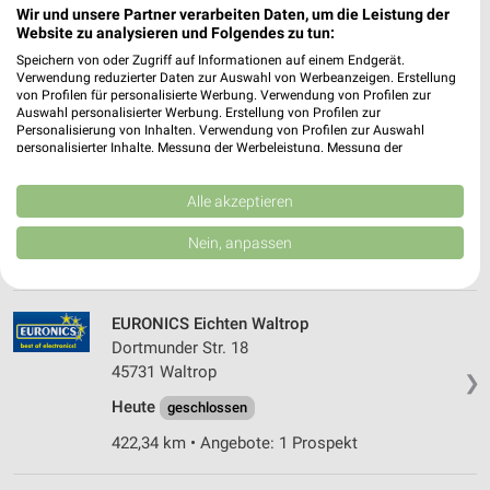
Wir und unsere Partner verarbeiten Daten, um die Leistung der
Geöffnet
Website zu analysieren und Folgendes zu tun:
384,16 km • Angebote: 2 Prospekte
Speichern von oder Zugriff auf Informationen auf einem Endgerät.
Verwendung reduzierter Daten zur Auswahl von Werbeanzeigen. Erstellung
von Profilen für personalisierte Werbung. Verwendung von Profilen zur
Auswahl personalisierter Werbung. Erstellung von Profilen zur
EURONICS Busch Oelde
Personalisierung von Inhalten. Verwendung von Profilen zur Auswahl
Bahnhofstr. 24
personalisierter Inhalte. Messung der Werbeleistung. Messung der
59302 Oelde
Performance von Inhalten. Analyse von Zielgruppen durch Statistiken oder
Kombinationen von Daten aus verschiedenen Quellen. Entwicklung und
❯
Heute 09:00 - 12:30 14:30 - 18:30 Uhr |
Verbesserung der Angebote. Verwendung reduzierter Daten zur Auswahl
Alle akzeptieren
von Inhalten.
Geöffnet
Daten können außerhalb der Europäischen Union weitergegeben und in die
Nein, anpassen
USA gesendet werden.
366,87 km • Angebote: 2 Prospekte
Ihre Einwilligung und die cookie Richtlinie gelten ausschließlich für diese
Website/App.
EURONICS Eichten Waltrop
Partnerliste anzeigen (1 IAB-Anbieter)
Dortmunder Str. 18
Wir nutzen Ihre Daten für folgende Zwecke:
45731 Waltrop
IAB-Verarbeitungszwecke:
❯
Heute
geschlossen
Speichern von oder Zugriff auf Informationen
auf einem Endgerät
422,34 km • Angebote: 1 Prospekt
Verwendung reduzierter Daten zur Auswahl von