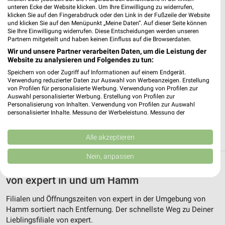
unteren Ecke der Website klicken. Um Ihre Einwilligung zu widerrufen,
klicken Sie auf den Fingerabdruck oder den Link in der Fußzeile der Website
und klicken Sie auf den Menüpunkt „Meine Daten“. Auf dieser Seite können
Sie Ihre Einwilligung widerrufen. Diese Entscheidungen werden unseren
Partnern mitgeteilt und haben keinen Einfluss auf die Browserdaten.
Wir und unsere Partner verarbeiten Daten, um die Leistung der
Website zu analysieren und Folgendes zu tun:
Speichern von oder Zugriff auf Informationen auf einem Endgerät.
expert Gronau
Verwendung reduzierter Daten zur Auswahl von Werbeanzeigen. Erstellung
Huyssenstraße 3
von Profilen für personalisierte Werbung. Verwendung von Profilen zur
48599 Gronau
Auswahl personalisierter Werbung. Erstellung von Profilen zur
❯
Personalisierung von Inhalten. Verwendung von Profilen zur Auswahl
Heute 09:30 - 18:30 Uhr |
personalisierter Inhalte. Messung der Werbeleistung. Messung der
Geschlossen
Performance von Inhalten. Analyse von Zielgruppen durch Statistiken oder
Kombinationen von Daten aus verschiedenen Quellen. Entwicklung und
433,07 km
Verbesserung der Angebote. Verwendung reduzierter Daten zur Auswahl
Alle akzeptieren
von Inhalten.
Daten können außerhalb der Europäischen Union weitergegeben und in die
Nein, anpassen
USA gesendet werden.
Alle Filialen, Adressen und Öffnungszeiten
Ihre Einwilligung und die cookie Richtlinie gelten ausschließlich für diese
von expert in und um Hamm
Website/App.
Partnerliste anzeigen (1 IAB-Anbieter)
Filialen und Öffnungszeiten von expert in der Umgebung von
Wir nutzen Ihre Daten für folgende Zwecke:
Hamm sortiert nach Entfernung. Der schnellste Weg zu Deiner
IAB-Verarbeitungszwecke:
Lieblingsfiliale von expert.