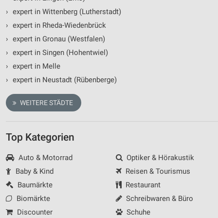
Kombinationen von Daten aus verschiedenen
›
expert in Wittenberg (Lutherstadt)
Quellen
›
expert in Rheda-Wiedenbrück
Entwicklung und Verbesserung der Angebote
›
expert in Gronau (Westfalen)
›
expert in Singen (Hohentwiel)
Verwendung reduzierter Daten zur Auswahl von
Inhalten
›
expert in Melle
›
expert in Neustadt (Rübenberge)
IAB-Besonderheiten:
Verwendung genauer Standortdaten
WEITERE STÄDTE
Geräte anhand von aktiv angeforderten
Informationen identifizieren
Top Kategorien
Nicht-IAB-Verarbeitungszwecke:
Notwendig
Auto & Motorrad
Optiker & Hörakustik
Baby & Kind
Reisen & Tourismus
Performance
Baumärkte
Restaurant
Funktional
Biomärkte
Schreibwaren & Büro
Discounter
Schuhe
Werbung