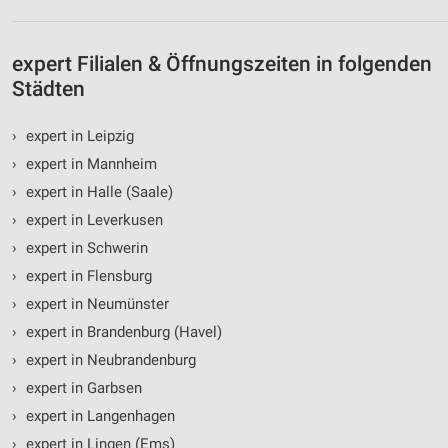
Speichern von oder Zugriff auf Informationen
auf einem Endgerät
expert Filialen & Öffnungszeiten in folgenden
Verwendung reduzierter Daten zur Auswahl von
Städten
Werbeanzeigen
Erstellung von Profilen für personalisierte
›
expert in Leipzig
Werbung
›
expert in Mannheim
Verwendung von Profilen zur Auswahl
›
expert in Halle (Saale)
personalisierter Werbung
›
expert in Leverkusen
›
expert in Schwerin
Erstellung von Profilen zur Personalisierung
von Inhalten
›
expert in Flensburg
›
expert in Neumünster
Verwendung von Profilen zur Auswahl
personalisierter Inhalte
›
expert in Brandenburg (Havel)
›
expert in Neubrandenburg
Messung der Werbeleistung
›
expert in Garbsen
Messung der Performance von Inhalten
›
expert in Langenhagen
›
expert in Lingen (Ems)
Analyse von Zielgruppen durch Statistiken oder