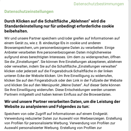
Datenschutzbestimmungen
Öffnungszeiten für Schwerte
Datenschutzeinstellungen
Durch Klicken auf die Schaltfläche „Ablehnen“ wird die
Standardeinstellung nur für unbedingt erforderliche cookie
Volksversand Versandapotheke Prospekte und
beibehalten.
Angebote
Wir und unsere Partner speichern und/oder greifen auf Informationen auf
einem Gerät zu, wie z. B. eindeutige IDs in cookie und anderen
Browserspeichern, um personenbezogene Daten zu verarbeiten. Einige
Anbieter verarbeiten Ihre personenbezogenen Daten möglicherweise
aufgrund eines berechtigten Interesses. Um dem zu widersprechen, öffnen
Vorwerk Angebote im aktuellen Prospekt für
Sie die „Einstellungen“. Sie können Ihre Einstellungen akzeptieren, ablehnen
Dortmund
oder verwalten, indem Sie auf die Schaltfläche „Einstellungen verwalten“
klicken oder jederzeit auf die Fingerabdruck-Schaltfläche in der linken
unteren Ecke der Website klicken. Um Ihre Einwilligung zu widerrufen,
klicken Sie auf den Fingerabdruck oder den Link in der Fußzeile der Website
und klicken Sie auf den Menüpunkt „Meine Daten“. Auf dieser Seite können
Sie Ihre Einwilligung widerrufen. Diese Entscheidungen werden unseren
Partnern mitgeteilt und haben keinen Einfluss auf die Browserdaten.
Wir und unsere Partner verarbeiten Daten, um die Leistung der
Website zu analysieren und Folgendes zu tun:
Speichern von oder Zugriff auf Informationen auf einem Endgerät.
Noch mehr Angebote in
Verwendung reduzierter Daten zur Auswahl von Werbeanzeigen. Erstellung
von Profilen für personalisierte Werbung. Verwendung von Profilen zur
Auswahl personalisierter Werbung. Erstellung von Profilen zur