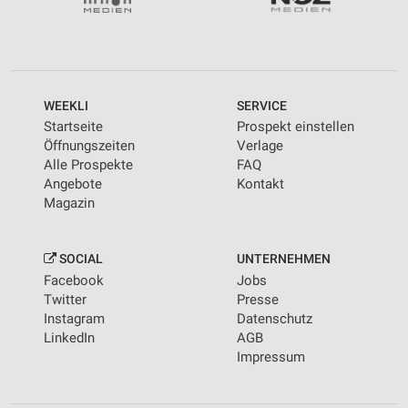
personalisierter Werbung
Erstellung von Profilen zur Personalisierung
von Inhalten
Verwendung von Profilen zur Auswahl
WEEKLI
SERVICE
personalisierter Inhalte
Startseite
Prospekt einstellen
Öffnungszeiten
Verlage
Messung der Werbeleistung
Alle Prospekte
FAQ
Angebote
Kontakt
Messung der Performance von Inhalten
Magazin
Analyse von Zielgruppen durch Statistiken oder
Kombinationen von Daten aus verschiedenen
Quellen
SOCIAL
UNTERNEHMEN
Facebook
Jobs
Entwicklung und Verbesserung der Angebote
Twitter
Presse
Instagram
Datenschutz
Verwendung reduzierter Daten zur Auswahl von
LinkedIn
AGB
Inhalten
Impressum
IAB-Besonderheiten:
Verwendung genauer Standortdaten