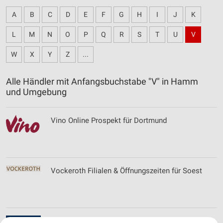
A
B
C
D
E
F
G
H
I
J
K
L
M
N
O
P
Q
R
S
T
U
V
W
X
Y
Z
...
Alle Händler mit Anfangsbuchstabe "V" in Hamm
und Umgebung
Vino Online Prospekt für Dortmund
Vockeroth Filialen & Öffnungszeiten für Soest
Volkshochschule Schwerte Filialen &