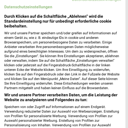
Brüderstr. 37-39
Datenschutzeinstellungen
59494 Soest
❯
Durch Klicken auf die Schaltfläche „Ablehnen“ wird die
Heute
geschlossen
Standardeinstellung nur für unbedingt erforderliche cookie
beibehalten.
377,36 km • Angebote: 2 Prospekte
Wir und unsere Partner speichern und/oder greifen auf Informationen auf
einem Gerät zu, wie z. B. eindeutige IDs in cookie und anderen
Browserspeichern, um personenbezogene Daten zu verarbeiten. Einige
NKD Dortmund
Anbieter verarbeiten Ihre personenbezogenen Daten möglicherweise
aufgrund eines berechtigten Interesses. Um dem zu widersprechen, öffnen
Gleiwitzstr. 275
Sie die „Einstellungen“. Sie können Ihre Einstellungen akzeptieren, ablehnen
44328 Dortmund
oder verwalten, indem Sie auf die Schaltfläche „Einstellungen verwalten“
❯
klicken oder jederzeit auf die Fingerabdruck-Schaltfläche in der linken
Heute
geschlossen
unteren Ecke der Website klicken. Um Ihre Einwilligung zu widerrufen,
klicken Sie auf den Fingerabdruck oder den Link in der Fußzeile der Website
414,93 km • Angebote: 2 Prospekte
und klicken Sie auf den Menüpunkt „Meine Daten“. Auf dieser Seite können
Sie Ihre Einwilligung widerrufen. Diese Entscheidungen werden unseren
Partnern mitgeteilt und haben keinen Einfluss auf die Browserdaten.
NKD Ennigerloh
Wir und unsere Partner verarbeiten Daten, um die Leistung der
Website zu analysieren und Folgendes zu tun:
Marktplatz 3
59320 Ennigerloh
Speichern von oder Zugriff auf Informationen auf einem Endgerät.
❯
Verwendung reduzierter Daten zur Auswahl von Werbeanzeigen. Erstellung
Heute
geschlossen
von Profilen für personalisierte Werbung. Verwendung von Profilen zur
Auswahl personalisierter Werbung. Erstellung von Profilen zur
374,44 km • Angebote: 2 Prospekte
Personalisierung von Inhalten. Verwendung von Profilen zur Auswahl