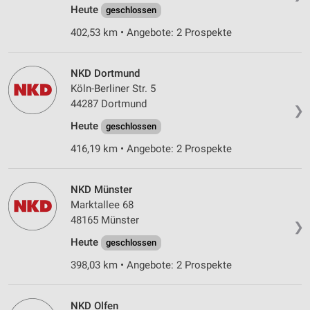
Heute
geschlossen
Erstellung von Profilen zur Personalisierung
402,53 km • Angebote: 2 Prospekte
von Inhalten
Verwendung von Profilen zur Auswahl
NKD Dortmund
personalisierter Inhalte
Köln-Berliner Str. 5
Messung der Werbeleistung
44287 Dortmund
❯
Heute
geschlossen
Messung der Performance von Inhalten
416,19 km • Angebote: 2 Prospekte
Analyse von Zielgruppen durch Statistiken oder
Kombinationen von Daten aus verschiedenen
Quellen
NKD Münster
Marktallee 68
Entwicklung und Verbesserung der Angebote
48165 Münster
❯
Verwendung reduzierter Daten zur Auswahl von
Heute
geschlossen
Inhalten
398,03 km • Angebote: 2 Prospekte
IAB-Besonderheiten:
Verwendung genauer Standortdaten
NKD Olfen