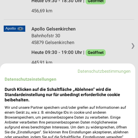
Heute 09:30 - 18:30 Uhr |
Geöffnet
456,69 km
Apollo Gelsenkirchen
Bahnhofstr 30
45879 Gelsenkirchen
❯
Heute 09:30 - 19:00 Uhr |
Geöffnet
445,91 km
Datenschutzbestimmungen
Datenschutzeinstellungen
Apollo Bochum-Wattenscheid
Oststrasse 12
Durch Klicken auf die Schaltfläche „Ablehnen“ wird die
44866 Bochum-Wattenscheid
Standardeinstellung nur für unbedingt erforderliche cookie
❯
beibehalten.
Heute 09:30 - 18:30 Uhr |
Geöffnet
Wir und unsere Partner speichern und/oder greifen auf Informationen auf
einem Gerät zu, wie z. B. eindeutige IDs in cookie und anderen
444,41 km
Browserspeichern, um personenbezogene Daten zu verarbeiten. Einige
Anbieter verarbeiten Ihre personenbezogenen Daten möglicherweise
aufgrund eines berechtigten Interesses. Um dem zu widersprechen, öffnen
Apollo Bottrop
Sie die „Einstellungen“. Sie können Ihre Einstellungen akzeptieren, ablehnen
oder verwalten, indem Sie auf die Schaltfläche „Einstellungen verwalten“