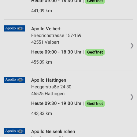
Heute 09:00 - 18:30 Uhr |
Geöffnet
Analyse von Zielgruppen durch Statistiken oder
Kombinationen von Daten aus verschiedenen
441,09 km
Quellen
Entwicklung und Verbesserung der Angebote
Apollo Velbert
Friedrichstrasse 157-159
Verwendung reduzierter Daten zur Auswahl von
42551 Velbert
❯
Inhalten
Heute 09:00 - 18:30 Uhr |
Geöffnet
IAB-Besonderheiten:
455,09 km
Verwendung genauer Standortdaten
Geräte anhand von aktiv angeforderten
Apollo Hattingen
Informationen identifizieren
Heggerstraße 24-30
Nicht-IAB-Verarbeitungszwecke:
45525 Hattingen
❯
Notwendig
Heute 09:30 - 19:00 Uhr |
Geöffnet
443,83 km
Performance
Funktional
Apollo Gelsenkirchen