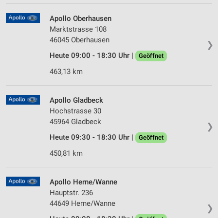
IAB-Verarbeitungszwecke:
Speichern von oder Zugriff auf Informationen
Apollo Oberhausen
auf einem Endgerät
Marktstrasse 108
46045 Oberhausen
❯
Verwendung reduzierter Daten zur Auswahl von
Werbeanzeigen
Heute 09:00 - 18:30 Uhr |
Geöffnet
463,13 km
Erstellung von Profilen für personalisierte
Werbung
Apollo Gladbeck
Verwendung von Profilen zur Auswahl
personalisierter Werbung
Hochstrasse 30
45964 Gladbeck
❯
Erstellung von Profilen zur Personalisierung
von Inhalten
Heute 09:30 - 18:30 Uhr |
Geöffnet
450,81 km
Verwendung von Profilen zur Auswahl
personalisierter Inhalte
Apollo Herne/Wanne
Messung der Werbeleistung
Hauptstr. 236
44649 Herne/Wanne
Messung der Performance von Inhalten
❯