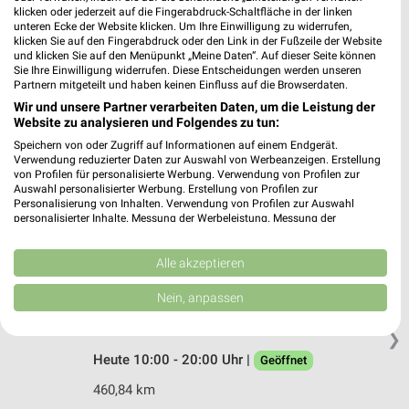
Hochstr. 34-36
klicken oder jederzeit auf die Fingerabdruck-Schaltfläche in der linken
46236 Bottrop
unteren Ecke der Website klicken. Um Ihre Einwilligung zu widerrufen,
❯
klicken Sie auf den Fingerabdruck oder den Link in der Fußzeile der Website
Heute 09:00 - 19:00 Uhr |
Geöffnet
und klicken Sie auf den Menüpunkt „Meine Daten“. Auf dieser Seite können
Sie Ihre Einwilligung widerrufen. Diese Entscheidungen werden unseren
456,95 km
Partnern mitgeteilt und haben keinen Einfluss auf die Browserdaten.
Wir und unsere Partner verarbeiten Daten, um die Leistung der
Website zu analysieren und Folgendes zu tun:
Apollo Mülheim an der Ruhr
Speichern von oder Zugriff auf Informationen auf einem Endgerät.
Schloßstrasse 2
Verwendung reduzierter Daten zur Auswahl von Werbeanzeigen. Erstellung
von Profilen für personalisierte Werbung. Verwendung von Profilen zur
45468 Mülheim an der Ruhr
❯
Auswahl personalisierter Werbung. Erstellung von Profilen zur
Personalisierung von Inhalten. Verwendung von Profilen zur Auswahl
Heute 09:30 - 18:30 Uhr |
Geöffnet
personalisierter Inhalte. Messung der Werbeleistung. Messung der
Performance von Inhalten. Analyse von Zielgruppen durch Statistiken oder
462,66 km
Kombinationen von Daten aus verschiedenen Quellen. Entwicklung und
Verbesserung der Angebote. Verwendung reduzierter Daten zur Auswahl
Alle akzeptieren
von Inhalten.
Apollo Oberhausen
Daten können außerhalb der Europäischen Union weitergegeben und in die
Nein, anpassen
USA gesendet werden.
Centroallee 161
Ihre Einwilligung und die cookie Richtlinie gelten ausschließlich für diese
46047 Oberhausen
❯
Website/App.
Heute 10:00 - 20:00 Uhr |
Geöffnet
Partnerliste anzeigen (1 IAB-Anbieter)
460,84 km
Wir nutzen Ihre Daten für folgende Zwecke: