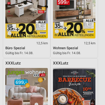
Verwendung reduzierter Daten zur Auswahl von
Inhalten
IAB-Besonderheiten:
Verwendung genauer Standortdaten
Geräte anhand von aktiv angeforderten
Informationen identifizieren
12,5 km
12,5 km
Nicht-IAB-Verarbeitungszwecke:
Büro Spezial
Wohnen Spezial
Notwendig
Gültig bis Fr. 14.08.
Gültig bis Fr. 14.08.
Performance
XXXLutz
XXXLutz
Funktional
Werbung