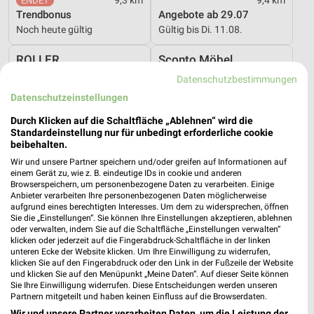
9,3 km
9,4 km
Trendbonus
Angebote ab 29.07
Noch heute gültig
Gültig bis Di. 11.08.
ROLLER
Sconto Möbel
Datenschutzbestimmungen
Datenschutzeinstellungen
Durch Klicken auf die Schaltfläche „Ablehnen“ wird die
Standardeinstellung nur für unbedingt erforderliche cookie
beibehalten.
Wir und unsere Partner speichern und/oder greifen auf Informationen auf
einem Gerät zu, wie z. B. eindeutige IDs in cookie und anderen
Browserspeichern, um personenbezogene Daten zu verarbeiten. Einige
Anbieter verarbeiten Ihre personenbezogenen Daten möglicherweise
aufgrund eines berechtigten Interesses. Um dem zu widersprechen, öffnen
Sie die „Einstellungen“. Sie können Ihre Einstellungen akzeptieren, ablehnen
oder verwalten, indem Sie auf die Schaltfläche „Einstellungen verwalten“
klicken oder jederzeit auf die Fingerabdruck-Schaltfläche in der linken
unteren Ecke der Website klicken. Um Ihre Einwilligung zu widerrufen,
klicken Sie auf den Fingerabdruck oder den Link in der Fußzeile der Website
10,2 km
10,6 km
und klicken Sie auf den Menüpunkt „Meine Daten“. Auf dieser Seite können
Gartenliebe
Angebote ab 15.07.
Sie Ihre Einwilligung widerrufen. Diese Entscheidungen werden unseren
Partnern mitgeteilt und haben keinen Einfluss auf die Browserdaten.
Gültig bis Sa. 26.09.
Gültig bis Di. 11.08.
Wir und unsere Partner verarbeiten Daten, um die Leistung der