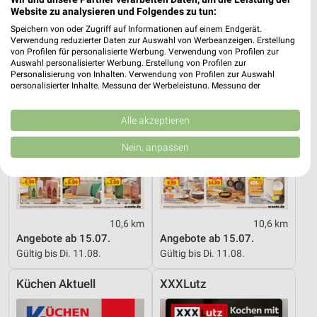
Website zu analysieren und Folgendes zu tun:
Sconto Möbel
Sconto Möbel
Speichern von oder Zugriff auf Informationen auf einem Endgerät.
Verwendung reduzierter Daten zur Auswahl von Werbeanzeigen. Erstellung
von Profilen für personalisierte Werbung. Verwendung von Profilen zur
Auswahl personalisierter Werbung. Erstellung von Profilen zur
Personalisierung von Inhalten. Verwendung von Profilen zur Auswahl
personalisierter Inhalte. Messung der Werbeleistung. Messung der
Performance von Inhalten. Analyse von Zielgruppen durch Statistiken oder
Kombinationen von Daten aus verschiedenen Quellen. Entwicklung und
Verbesserung der Angebote. Verwendung reduzierter Daten zur Auswahl
Alle akzeptieren
von Inhalten.
Daten können außerhalb der Europäischen Union weitergegeben und in die
Nein, anpassen
USA gesendet werden.
Ihre Einwilligung und die cookie Richtlinie gelten ausschließlich für diese
Website/App.
Partnerliste anzeigen (1 IAB-Anbieter)
Wir nutzen Ihre Daten für folgende Zwecke:
10,6 km
10,6 km
IAB-Verarbeitungszwecke:
Angebote ab 15.07.
Angebote ab 15.07.
Gültig bis Di. 11.08.
Gültig bis Di. 11.08.
Speichern von oder Zugriff auf Informationen
auf einem Endgerät
Küchen Aktuell
XXXLutz
Verwendung reduzierter Daten zur Auswahl von
Werbeanzeigen