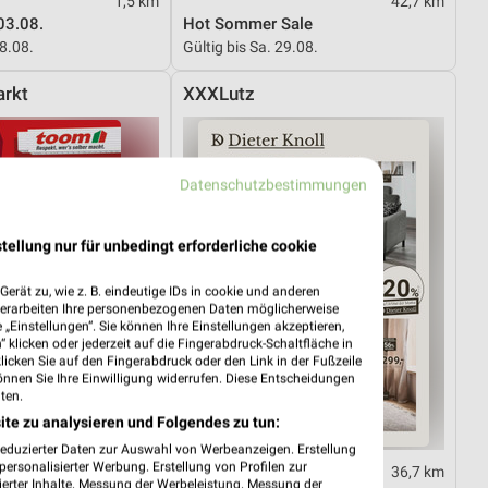
1,5 km
42,7 km
03.08.
Hot Sommer Sale
08.08.
Gültig bis Sa. 29.08.
rkt
XXXLutz
Datenschutzbestimmungen
tellung nur für unbedingt erforderliche cookie
erät zu, wie z. B. eindeutige IDs in cookie und anderen
verarbeiten Ihre personenbezogenen Daten möglicherweise
„Einstellungen“. Sie können Ihre Einstellungen akzeptieren,
 klicken oder jederzeit auf die Fingerabdruck-Schaltfläche in
klicken Sie auf den Fingerabdruck oder den Link in der Fußzeile
önnen Sie Ihre Einwilligung widerrufen. Diese Entscheidungen
ten.
ite zu analysieren und Folgendes zu tun:
reduzierter Daten zur Auswahl von Werbeanzeigen. Erstellung
ersonalisierter Werbung. Erstellung von Profilen zur
19,6 km
36,7 km
ierter Inhalte. Messung der Werbeleistung. Messung der