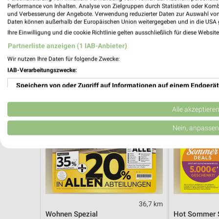
Angebote ab 03.08.
Angebote ab 
Performance von Inhalten. Analyse von Zielgruppen durch Statistiken oder Kom
Gültig bis Sa. 08.08.
Noch morgen g
und Verbesserung der Angebote. Verwendung reduzierter Daten zur Auswahl von
Daten können außerhalb der Europäischen Union weitergegeben und in die USA 
Ihre Einwilligung und die cookie Richtlinie gelten ausschließlich für diese Websit
XXXLutz
Opti Wohnw
Partnerliste anzeigen (1 IAB-Anbieter)
Wir nutzen Ihre Daten für folgende Zwecke:
IAB-Verarbeitungszwecke:
Speichern von oder Zugriff auf Informationen auf einem Endgerät
Verwendung reduzierter Daten zur Auswahl von Werbeanzeigen
Alle akzeptiere
Erstellung von Profilen für personalisierte Werbung
Nein, anpassen
Verwendung von Profilen zur Auswahl personalisierter Werbung
Erstellung von Profilen zur Personalisierung von Inhalten
Verwendung von Profilen zur Auswahl personalisierter Inhalte
36,7 km
Messung der Werbeleistung
Wohnen Spezial
Hot Sommer 