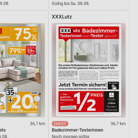
29.08.
Gültig bis Sa. 08.08.
XXXLutz
von Daten aus verschiedenen
ren
36,7 km
36,7 km
its
Badezimmer-Testerinnen
4.08.
Noch morgen gültig