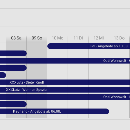
r
08
Sa
09
So
10
Mo
11
Di
12
Mi
13
Do
Lidl - Angebote ab 10.08.
Opti Wohnwelt -
XXXLutz - Dieter Knoll
XXXLutz - Wohnen Spezial
Opti Wohnwelt -
Kaufland - Angebote ab 06.08.