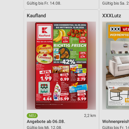
Gültig bis Fr. 14.08.
Gültig bis Sa. 
Messung der Performance von Inhalten
Kaufland
XXXLutz
Analyse von Zielgruppen durch Statistiken oder Kombinationen 
Quellen
Entwicklung und Verbesserung der Angebote
Verwendung reduzierter Daten zur Auswahl von Inhalten
IAB-Besonderheiten:
Verwendung genauer Standortdaten
Geräte anhand von aktiv angeforderten Informationen identifizie
Nicht-IAB-Verarbeitungszwecke:
Notwendig
Performance
2,2 km
Funktional
Angebote ab 06.08.
Wohnenpreish
Gültig bis Mi. 12.08.
Gültig bis Fr. 1
Werbung