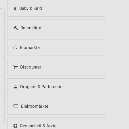
Baby & Kind
Baumärkte
14
Fr
15
Sa
16
So
17
Mo
18
Di
19
Mi
Biomärkte
 Hot Sommer Sale
Discounter
Drogerie & Parfümerie
 Hot Sommer Sale
Elektromärkte
Gesundheit & Ärzte