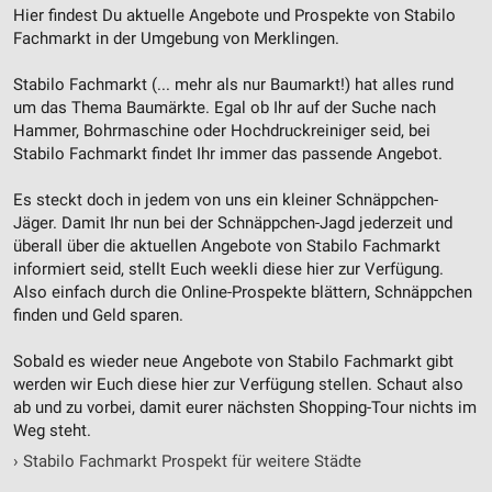
Kombinationen von Daten aus verschiedenen
Hier findest Du aktuelle Angebote und Prospekte von Stabilo
Quellen
Fachmarkt in der Umgebung von Merklingen.
Entwicklung und Verbesserung der Angebote
Stabilo Fachmarkt (... mehr als nur Baumarkt!) hat alles rund
um das Thema Baumärkte. Egal ob Ihr auf der Suche nach
Verwendung reduzierter Daten zur Auswahl von
Hammer, Bohrmaschine oder Hochdruckreiniger seid, bei
Inhalten
Stabilo Fachmarkt findet Ihr immer das passende Angebot.
IAB-Besonderheiten:
Es steckt doch in jedem von uns ein kleiner Schnäppchen-
Verwendung genauer Standortdaten
Jäger. Damit Ihr nun bei der Schnäppchen-Jagd jederzeit und
überall über die aktuellen Angebote von Stabilo Fachmarkt
Geräte anhand von aktiv angeforderten
Informationen identifizieren
informiert seid, stellt Euch weekli diese hier zur Verfügung.
Also einfach durch die Online-Prospekte blättern, Schnäppchen
Nicht-IAB-Verarbeitungszwecke:
finden und Geld sparen.
Notwendig
Sobald es wieder neue Angebote von Stabilo Fachmarkt gibt
Performance
werden wir Euch diese hier zur Verfügung stellen. Schaut also
ab und zu vorbei, damit eurer nächsten Shopping-Tour nichts im
Funktional
Weg steht.
›
Stabilo Fachmarkt Prospekt für weitere Städte
Werbung