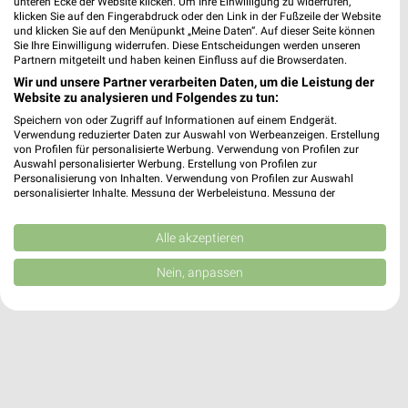
unteren Ecke der Website klicken. Um Ihre Einwilligung zu widerrufen,
klicken Sie auf den Fingerabdruck oder den Link in der Fußzeile der Website
und klicken Sie auf den Menüpunkt „Meine Daten“. Auf dieser Seite können
486,39 km
Sie Ihre Einwilligung widerrufen. Diese Entscheidungen werden unseren
Partnern mitgeteilt und haben keinen Einfluss auf die Browserdaten.
Wir und unsere Partner verarbeiten Daten, um die Leistung der
Website zu analysieren und Folgendes zu tun:
Stabilo Fachmarkt Angebote in Aalen-
Waldhausen
Speichern von oder Zugriff auf Informationen auf einem Endgerät.
Verwendung reduzierter Daten zur Auswahl von Werbeanzeigen. Erstellung
Aalen-Waldhausen, Deutschland
❯
von Profilen für personalisierte Werbung. Verwendung von Profilen zur
Auswahl personalisierter Werbung. Erstellung von Profilen zur
Personalisierung von Inhalten. Verwendung von Profilen zur Auswahl
468,66 km
personalisierter Inhalte. Messung der Werbeleistung. Messung der
Performance von Inhalten. Analyse von Zielgruppen durch Statistiken oder
Kombinationen von Daten aus verschiedenen Quellen. Entwicklung und
Verbesserung der Angebote. Verwendung reduzierter Daten zur Auswahl
Alle akzeptieren
von Inhalten.
Daten können außerhalb der Europäischen Union weitergegeben und in die
Nein, anpassen
USA gesendet werden.
Ihre Einwilligung und die cookie Richtlinie gelten ausschließlich für diese
Website/App.
Partnerliste anzeigen (1 IAB-Anbieter)
Wir nutzen Ihre Daten für folgende Zwecke:
IAB-Verarbeitungszwecke: