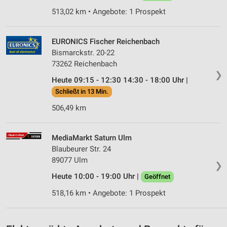
Verwendung von Profilen zur Auswahl
513,02 km • Angebote: 1 Prospekt
personalisierter Inhalte
Messung der Werbeleistung
EURONICS Fischer Reichenbach
Bismarckstr. 20-22
Messung der Performance von Inhalten
73262 Reichenbach
❯
Heute 09:15 - 12:30 14:30 - 18:00 Uhr |
Analyse von Zielgruppen durch Statistiken oder
Kombinationen von Daten aus verschiedenen
Schließt in 13 Min.
Quellen
506,49 km
Entwicklung und Verbesserung der Angebote
MediaMarkt Saturn Ulm
Verwendung reduzierter Daten zur Auswahl von
Inhalten
Blaubeurer Str. 24
89077 Ulm
❯
IAB-Besonderheiten:
Heute 10:00 - 19:00 Uhr |
Geöffnet
Verwendung genauer Standortdaten
518,16 km • Angebote: 1 Prospekt
Geräte anhand von aktiv angeforderten
Informationen identifizieren
Nicht-IAB-Verarbeitungszwecke: