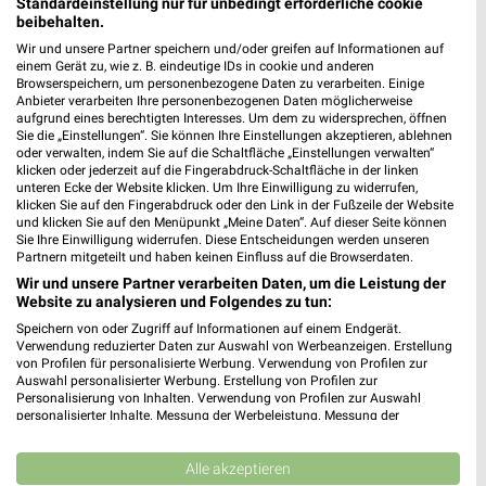
Standardeinstellung nur für unbedingt erforderliche cookie
513,63 km
beibehalten.
Wir und unsere Partner speichern und/oder greifen auf Informationen auf
einem Gerät zu, wie z. B. eindeutige IDs in cookie und anderen
EURONICS Lamparter Blaustein
Browserspeichern, um personenbezogene Daten zu verarbeiten. Einige
Ulmer Str. 68
Anbieter verarbeiten Ihre personenbezogenen Daten möglicherweise
aufgrund eines berechtigten Interesses. Um dem zu widersprechen, öffnen
89134 Blaustein
Sie die „Einstellungen“. Sie können Ihre Einstellungen akzeptieren, ablehnen
❯
oder verwalten, indem Sie auf die Schaltfläche „Einstellungen verwalten“
Heute 09:00 - 12:30 14:30 - 18:00 Uhr |
klicken oder jederzeit auf die Fingerabdruck-Schaltfläche in der linken
Schließt in 13 Min.
unteren Ecke der Website klicken. Um Ihre Einwilligung zu widerrufen,
klicken Sie auf den Fingerabdruck oder den Link in der Fußzeile der Website
518,72 km
und klicken Sie auf den Menüpunkt „Meine Daten“. Auf dieser Seite können
Sie Ihre Einwilligung widerrufen. Diese Entscheidungen werden unseren
Partnern mitgeteilt und haben keinen Einfluss auf die Browserdaten.
Wir und unsere Partner verarbeiten Daten, um die Leistung der
MediaMarkt Saturn Heidenheim
Website zu analysieren und Folgendes zu tun:
Karlstr. 12
Speichern von oder Zugriff auf Informationen auf einem Endgerät.
89518 Heidenheim
❯
Verwendung reduzierter Daten zur Auswahl von Werbeanzeigen. Erstellung
von Profilen für personalisierte Werbung. Verwendung von Profilen zur
Heute 09:30 - 19:00 Uhr |
Geöffnet
Auswahl personalisierter Werbung. Erstellung von Profilen zur
Personalisierung von Inhalten. Verwendung von Profilen zur Auswahl
484,66 km • Angebote: 1 Prospekt
personalisierter Inhalte. Messung der Werbeleistung. Messung der
Performance von Inhalten. Analyse von Zielgruppen durch Statistiken oder
Kombinationen von Daten aus verschiedenen Quellen. Entwicklung und
EURONICS Bertz Inh. Albert Tschente
Verbesserung der Angebote. Verwendung reduzierter Daten zur Auswahl
Alle akzeptieren
von Inhalten.