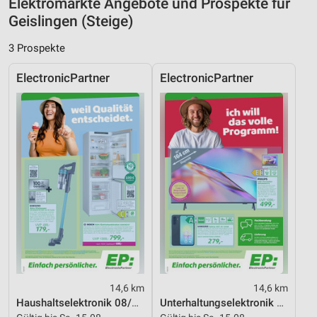
Elektromärkte Angebote und Prospekte für
Geislingen (Steige)
Notwendig
3 Prospekte
Performance
ElectronicPartner
ElectronicPartner
Funktional
Werbung
14,6 km
14,6 km
Haushaltselektronik 08/2026
Unterhaltungselektronik 08/2026