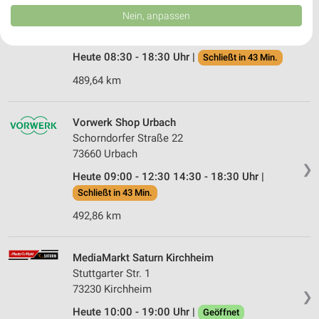
Herbrechtingen
Daten können außerhalb der Europäischen Union weitergegeben und in die
Nein, anpassen
Lange Str. 43
USA gesendet werden.
❯
89542 Herbrechtingen
Ihre Einwilligung und die cookie Richtlinie gelten ausschließlich für diese
Website/App.
Heute 08:30 - 18:30 Uhr |
Schließt in 43 Min.
Partnerliste anzeigen (1 IAB-Anbieter)
489,64 km
Wir nutzen Ihre Daten für folgende Zwecke:
IAB-Verarbeitungszwecke:
Vorwerk Shop Urbach
Speichern von oder Zugriff auf Informationen
auf einem Endgerät
Schorndorfer Straße 22
73660 Urbach
Verwendung reduzierter Daten zur Auswahl von
❯
Heute 09:00 - 12:30 14:30 - 18:30 Uhr |
Werbeanzeigen
Schließt in 43 Min.
Erstellung von Profilen für personalisierte
492,86 km
Werbung
Verwendung von Profilen zur Auswahl
MediaMarkt Saturn Kirchheim
personalisierter Werbung
Stuttgarter Str. 1
73230 Kirchheim
Erstellung von Profilen zur Personalisierung
❯
von Inhalten
Heute 10:00 - 19:00 Uhr |
Geöffnet