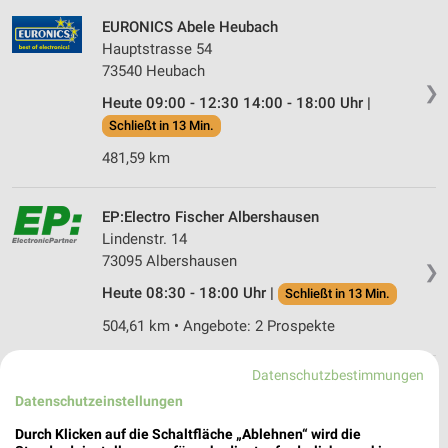
EURONICS Abele Heubach
Hauptstrasse 54
73540 Heubach
❯
Heute 09:00 - 12:30 14:00 - 18:00 Uhr |
Schließt in 13 Min.
481,59 km
EP:Electro Fischer Albershausen
Lindenstr. 14
73095 Albershausen
❯
Heute 08:30 - 18:00 Uhr |
Schließt in 13 Min.
504,61 km • Angebote: 2 Prospekte
Datenschutzbestimmungen
media@home Grees Ulm
Datenschutzeinstellungen
Ehmannstr. 1
❯
89081 Ulm
Durch Klicken auf die Schaltfläche „Ablehnen“ wird die