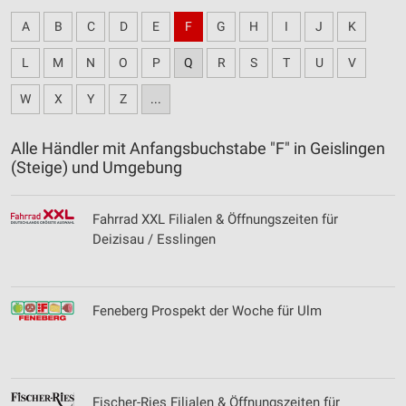
A
B
C
D
E
F
G
H
I
J
K
L
M
N
O
P
Q
R
S
T
U
V
W
X
Y
Z
...
Alle Händler mit Anfangsbuchstabe "F" in Geislingen
(Steige) und Umgebung
Fahrrad XXL Filialen & Öffnungszeiten für
Deizisau / Esslingen
Feneberg Prospekt der Woche für Ulm
Fischer-Ries Filialen & Öffnungszeiten für