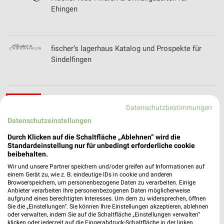
Ehingen
fischer’s lagerhaus Katalog und Prospekte für
Sindelfingen
Fitnessstudio Inform Filialen & Öffnungszeiten
Datenschutzbestimmungen
für Crailsheim
Datenschutzeinstellungen
Durch Klicken auf die Schaltfläche „Ablehnen“ wird die
Standardeinstellung nur für unbedingt erforderliche cookie
FitWell Filialen & Öffnungszeiten für Gerabronn
beibehalten.
Wir und unsere Partner speichern und/oder greifen auf Informationen auf
einem Gerät zu, wie z. B. eindeutige IDs in cookie und anderen
Browserspeichern, um personenbezogene Daten zu verarbeiten. Einige
Anbieter verarbeiten Ihre personenbezogenen Daten möglicherweise
aufgrund eines berechtigten Interesses. Um dem zu widersprechen, öffnen
FOTOPROFI Filialen & Öffnungszeiten für Ulm
Sie die „Einstellungen“. Sie können Ihre Einstellungen akzeptieren, ablehnen
oder verwalten, indem Sie auf die Schaltfläche „Einstellungen verwalten“
klicken oder jederzeit auf die Fingerabdruck-Schaltfläche in der linken