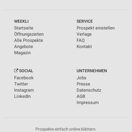
Kombinationen von Daten aus verschiedenen
Quellen
WEEKLI
SERVICE
Entwicklung und Verbesserung der Angebote
Startseite
Prospekt einstellen
Verwendung reduzierter Daten zur Auswahl von
Öffnungszeiten
Verlage
Inhalten
Alle Prospekte
FAQ
Angebote
Kontakt
IAB-Besonderheiten:
Magazin
Verwendung genauer Standortdaten
Geräte anhand von aktiv angeforderten
SOCIAL
UNTERNEHMEN
Informationen identifizieren
Facebook
Jobs
Twitter
Presse
Nicht-IAB-Verarbeitungszwecke:
Instagram
Datenschutz
Notwendig
LinkedIn
AGB
Impressum
Performance
Funktional
Prospekte einfach online blättern.
Werbung