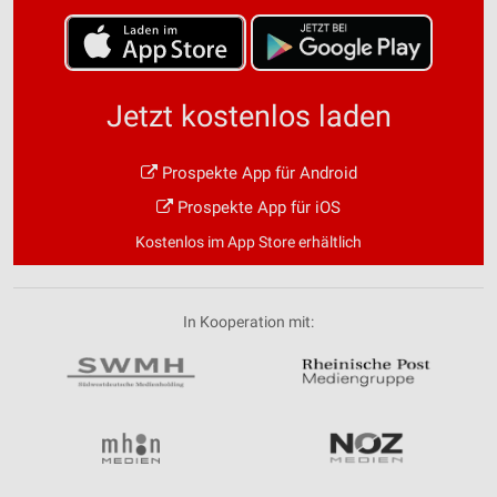
Speichern von oder Zugriff auf Informationen
auf einem Endgerät
Verwendung reduzierter Daten zur Auswahl von
Werbeanzeigen
Jetzt kostenlos laden
Erstellung von Profilen für personalisierte
Werbung
Prospekte App für Android
Prospekte App für iOS
Verwendung von Profilen zur Auswahl
personalisierter Werbung
Kostenlos im App Store erhältlich
Erstellung von Profilen zur Personalisierung
von Inhalten
In Kooperation mit:
Verwendung von Profilen zur Auswahl
personalisierter Inhalte
Messung der Werbeleistung
Messung der Performance von Inhalten
Analyse von Zielgruppen durch Statistiken oder