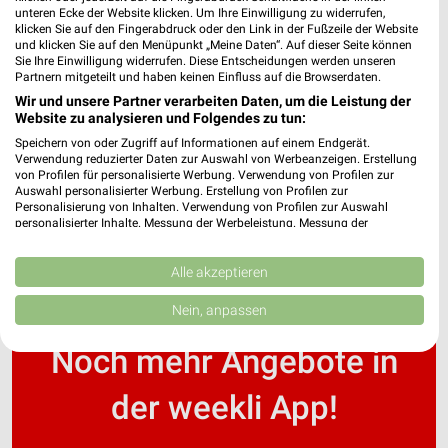
unteren Ecke der Website klicken. Um Ihre Einwilligung zu widerrufen,
klicken Sie auf den Fingerabdruck oder den Link in der Fußzeile der Website
und klicken Sie auf den Menüpunkt „Meine Daten“. Auf dieser Seite können
Fressnapf - aktueller Prospekt mit Angeboten für
Sie Ihre Einwilligung widerrufen. Diese Entscheidungen werden unseren
Geislingen an der Steige
Partnern mitgeteilt und haben keinen Einfluss auf die Browserdaten.
Wir und unsere Partner verarbeiten Daten, um die Leistung der
Website zu analysieren und Folgendes zu tun:
Speichern von oder Zugriff auf Informationen auf einem Endgerät.
FRISTO Online Prospekt für Münsingen
Verwendung reduzierter Daten zur Auswahl von Werbeanzeigen. Erstellung
von Profilen für personalisierte Werbung. Verwendung von Profilen zur
Auswahl personalisierter Werbung. Erstellung von Profilen zur
Personalisierung von Inhalten. Verwendung von Profilen zur Auswahl
personalisierter Inhalte. Messung der Werbeleistung. Messung der
Performance von Inhalten. Analyse von Zielgruppen durch Statistiken oder
Kombinationen von Daten aus verschiedenen Quellen. Entwicklung und
Verbesserung der Angebote. Verwendung reduzierter Daten zur Auswahl
Alle akzeptieren
von Inhalten.
Daten können außerhalb der Europäischen Union weitergegeben und in die
Nein, anpassen
USA gesendet werden.
Ihre Einwilligung und die cookie Richtlinie gelten ausschließlich für diese
Noch mehr Angebote in
Website/App.
Partnerliste anzeigen (1 IAB-Anbieter)
der weekli App!
Wir nutzen Ihre Daten für folgende Zwecke:
IAB-Verarbeitungszwecke: