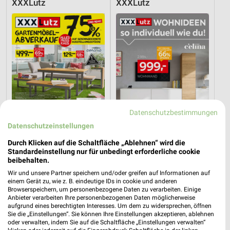
XXXLutz
XXXLutz
Datenschutzbestimmungen
Datenschutzeinstellungen
Durch Klicken auf die Schaltfläche „Ablehnen“ wird die
Standardeinstellung nur für unbedingt erforderliche cookie
29,6 km
29,6 km
beibehalten.
Gartenmöbel-Abverkauf
Wohnideen so individuell wie du!
Wir und unsere Partner speichern und/oder greifen auf Informationen auf
Gültig bis Fr. 28.08.
Gültig bis Fr. 14.08.
einem Gerät zu, wie z. B. eindeutige IDs in cookie und anderen
Browserspeichern, um personenbezogene Daten zu verarbeiten. Einige
Anbieter verarbeiten Ihre personenbezogenen Daten möglicherweise
Opti Wohnwelt
Opti Wohnwelt
aufgrund eines berechtigten Interesses. Um dem zu widersprechen, öffnen
Sie die „Einstellungen“. Sie können Ihre Einstellungen akzeptieren, ablehnen
oder verwalten, indem Sie auf die Schaltfläche „Einstellungen verwalten“