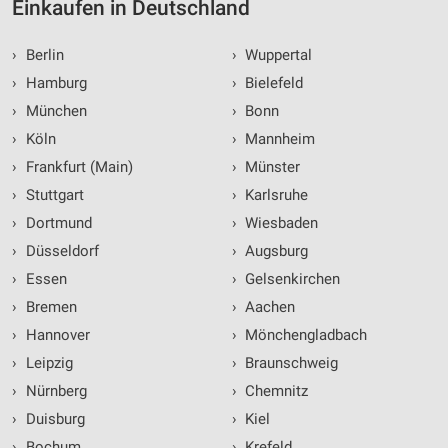
Einkaufen in Deutschland
›
Berlin
›
Wuppertal
›
Hamburg
›
Bielefeld
›
München
›
Bonn
›
Köln
›
Mannheim
›
Frankfurt (Main)
›
Münster
›
Stuttgart
›
Karlsruhe
›
Dortmund
›
Wiesbaden
›
Düsseldorf
›
Augsburg
›
Essen
›
Gelsenkirchen
›
Bremen
›
Aachen
›
Hannover
›
Mönchengladbach
›
Leipzig
›
Braunschweig
›
Nürnberg
›
Chemnitz
›
Duisburg
›
Kiel
›
Bochum
›
Krefeld