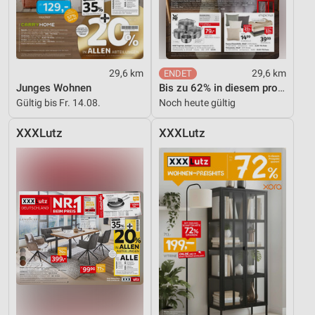
Analyse von Zielgruppen durch Statistiken oder
Kombinationen von Daten aus verschiedenen
Quellen
Entwicklung und Verbesserung der Angebote
29,6 km
29,6 km
Verwendung reduzierter Daten zur Auswahl von
Junges Wohnen
Bis zu 62% in diesem prospekt
Inhalten
Gültig bis Fr. 14.08.
Noch heute gültig
IAB-Besonderheiten:
XXXLutz
XXXLutz
Verwendung genauer Standortdaten
Geräte anhand von aktiv angeforderten
Informationen identifizieren
Nicht-IAB-Verarbeitungszwecke:
Notwendig
Performance
Funktional
Werbung