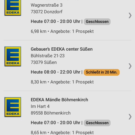
Inhalten
Wagnerstraße 3
73072 Donzdorf
IAB-Besonderheiten:
❯
Heute 07:00 - 20:00 Uhr |
Geschlossen
Verwendung genauer Standortdaten
6,98 km • Angebote: 1 Prospekt
Geräte anhand von aktiv angeforderten
Informationen identifizieren
Gebauer’s EDEKA center Süßen
Nicht-IAB-Verarbeitungszwecke:
Bühlstraße 21-23
Notwendig
73079 Süßen
❯
Performance
Heute 08:00 - 22:00 Uhr |
Schließt in 20 Min.
8,30 km • Angebote: 1 Prospekt
Funktional
Werbung
EDEKA Mändle Böhmenkirch
Im Hart 4
89558 Böhmenkirch
❯
Heute 07:00 - 20:00 Uhr |
Geschlossen
8,65 km • Angebote: 1 Prospekt