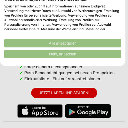
Speichern von oder Zugriff auf Informationen auf einem Endgerät.
Verwendung reduzierter Daten zur Auswahl von Werbeanzeigen. Erstellung
von Profilen für personalisierte Werbung. Verwendung von Profilen zur
Auswahl personalisierter Werbung. Erstellung von Profilen zur
Personalisierung von Inhalten. Verwendung von Profilen zur Auswahl
personalisierter Inhalte. Messung der Werbeleistung. Messung der
weekli - Prospekte & Angebote App
Performance von Inhalten. Analyse von Zielgruppen durch Statistiken oder
Kombinationen von Daten aus verschiedenen Quellen. Entwicklung und
Alle EDEKA Angebote immer griffbereit – mit der kostenlosen
Verbesserung der Angebote. Verwendung reduzierter Daten zur Auswahl
Alle akzeptieren
von Inhalten.
weekli App für iOS & Android.
Daten können außerhalb der Europäischen Union weitergegeben und in die
Nein, anpassen
USA gesendet werden.
✔
Standortgenaue Angebote
Ihre Einwilligung und die cookie Richtlinie gelten ausschließlich für diese
✔
Folge deinem Lieblingshändler
Website/App.
✔
Push-Benachrichtigungen bei neuen Prospekten
Partnerliste anzeigen (1 IAB-Anbieter)
✔
Einkaufsliste - Einkauf stressfrei planen
Wir nutzen Ihre Daten für folgende Zwecke:
IAB-Verarbeitungszwecke:
JETZT LADEN UND SPAREN!
Speichern von oder Zugriff auf Informationen
auf einem Endgerät
Verwendung reduzierter Daten zur Auswahl von
Werbeanzeigen