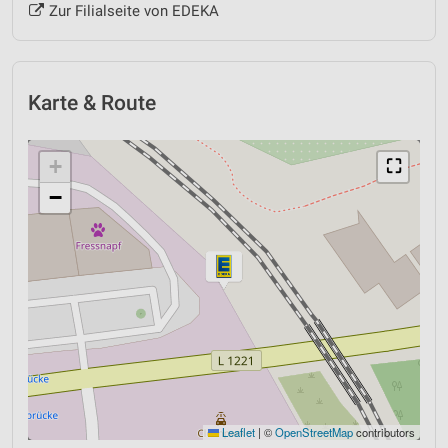
Zur Filialseite von EDEKA
Karte & Route
+
⛶
−
Leaflet
|
©
OpenStreetMap
contributors