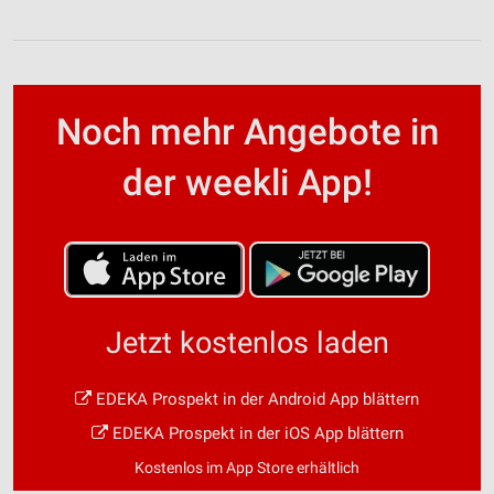
Noch mehr Angebote in
der weekli App!
Jetzt kostenlos laden
EDEKA Prospekt in der Android App blättern
EDEKA Prospekt in der iOS App blättern
Kostenlos im App Store erhältlich