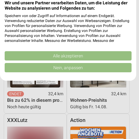
XXXLutz
XXXLutz
Wir und unsere Partner verarbeiten Daten, um die Leistung der
Website zu analysieren und Folgendes zu tun:
Speichern von oder Zugriff auf Informationen auf einem Endgerät.
Verwendung reduzierter Daten zur Auswahl von Werbeanzeigen. Erstellung
von Profilen für personalisierte Werbung. Verwendung von Profilen zur
Auswahl personalisierter Werbung. Erstellung von Profilen zur
Personalisierung von Inhalten. Verwendung von Profilen zur Auswahl
personalisierter Inhalte. Messung der Werbeleistung. Messung der
Performance von Inhalten. Analyse von Zielgruppen durch Statistiken oder
Kombinationen von Daten aus verschiedenen Quellen. Entwicklung und
Verbesserung der Angebote. Verwendung reduzierter Daten zur Auswahl
Alle akzeptieren
von Inhalten.
Daten können außerhalb der Europäischen Union weitergegeben und in die
Nein, anpassen
USA gesendet werden.
Ihre Einwilligung und die cookie Richtlinie gelten ausschließlich für diese
Website/App.
Partnerliste anzeigen (1 IAB-Anbieter)
32,4 km
32,4 km
Wir nutzen Ihre Daten für folgende Zwecke:
Bis zu 62% in diesem prospekt
Wohnen-Preishits
IAB-Verarbeitungszwecke:
Noch heute gültig
Gültig bis Fr. 14.08.
Speichern von oder Zugriff auf Informationen
XXXLutz
Action
auf einem Endgerät
Verwendung reduzierter Daten zur Auswahl von
Werbeanzeigen