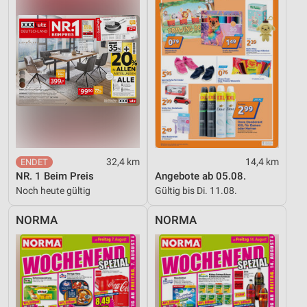
Erstellung von Profilen für personalisierte
Werbung
Verwendung von Profilen zur Auswahl
personalisierter Werbung
Erstellung von Profilen zur Personalisierung
von Inhalten
Verwendung von Profilen zur Auswahl
personalisierter Inhalte
32,4 km
14,4 km
NR. 1 Beim Preis
Angebote ab 05.08.
Messung der Werbeleistung
Noch heute gültig
Gültig bis Di. 11.08.
Messung der Performance von Inhalten
NORMA
NORMA
Analyse von Zielgruppen durch Statistiken oder
Kombinationen von Daten aus verschiedenen
Quellen
Entwicklung und Verbesserung der Angebote