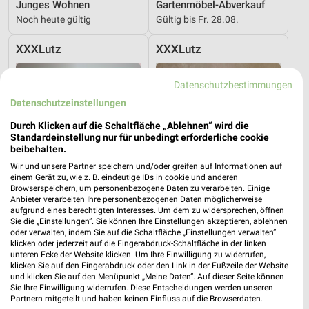
Junges Wohnen
Gartenmöbel-Abverkauf
Noch heute gültig
Gültig bis Fr. 28.08.
XXXLutz
XXXLutz
Datenschutzbestimmungen
Datenschutzeinstellungen
Durch Klicken auf die Schaltfläche „Ablehnen“ wird die
Standardeinstellung nur für unbedingt erforderliche cookie
beibehalten.
Wir und unsere Partner speichern und/oder greifen auf Informationen auf
einem Gerät zu, wie z. B. eindeutige IDs in cookie und anderen
Browserspeichern, um personenbezogene Daten zu verarbeiten. Einige
Anbieter verarbeiten Ihre personenbezogenen Daten möglicherweise
aufgrund eines berechtigten Interesses. Um dem zu widersprechen, öffnen
Sie die „Einstellungen“. Sie können Ihre Einstellungen akzeptieren, ablehnen
oder verwalten, indem Sie auf die Schaltfläche „Einstellungen verwalten“
klicken oder jederzeit auf die Fingerabdruck-Schaltfläche in der linken
32,4 km
32,4 km
unteren Ecke der Website klicken. Um Ihre Einwilligung zu widerrufen,
klicken Sie auf den Fingerabdruck oder den Link in der Fußzeile der Website
Schlafzimmer Spezial
Junges Wohnen
und klicken Sie auf den Menüpunkt „Meine Daten“. Auf dieser Seite können
Noch heute gültig
Gültig bis Fr. 14.08.
Sie Ihre Einwilligung widerrufen. Diese Entscheidungen werden unseren
Partnern mitgeteilt und haben keinen Einfluss auf die Browserdaten.